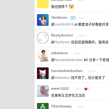
我也想弄个.
YanSeven
Jan 6
OP
@
LeoQin0816
ai 额度池子好像是共
RustyAnchor
Jan 6
@
YanSeven
目前还是隔离的，我用自己
mikaelson
Jan 6
@
hanxiaobanbudian
#2 分享一下老
hanxiaobanbudian
Jan 6
@
mikaelson
找不到了，估计是关了
www12222
6
Jan 6
在美帝又当学生又当兵
FEontheway
Jan 6