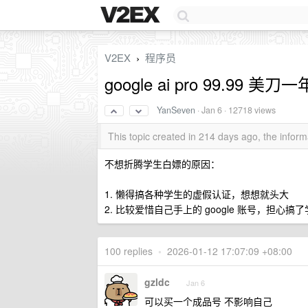
V2EX
程序员
›
google ai pro 99.99 
YanSeven
·
Jan 6
· 12718 views
This topic created in 214 days ago, the info
不想折腾学生白嫖的原因：
1. 懒得搞各种学生的虚假认证，想想就头大
2. 比较爱惜自己手上的 google 账号，担
100 replies
•
2026-01-12 17:07:09 +08:00
gzldc
Jan 6
可以买一个成品号 不影响自己