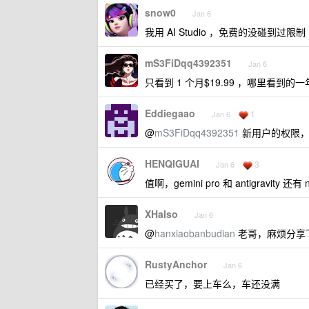
snow0
Jan 6
我用 AI Studio ，免费的没碰到过限制
mS3FiDqq4392351
Jan 6
只看到 1 个月$19.99 ，哪里看到的一年
Eddiegaao
1
Jan 6
@
mS3FiDqq4392351
新用户的权限，如
HENQIGUAI
3
Jan 6
值啊，gemini pro 和 antigravi
XHalso
Jan 6
@
hanxiaobanbudian
老哥，麻烦分享
RustyAnchor
Jan 6
已经买了，要上车么，车还没满