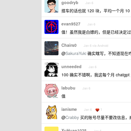
goodryb
Jan 6
搭车的话也就 120 块，平均一个月 1
evan9527
Jan 6
值！虽然我是白嫖的，但是已经决定过
Chairs0
Jan 6 via Android
@
SakuraYuki
确实瞎写，不知道现在咋
unneeded
Jan 6
100 确实不错啊，我这每个月 chatgpt 
labubu
Jan 6
值
ianisme
1
Jan 6
@
Crabby
买的账号尽量不要改信息，商家
XuHuan1025
Jan 6