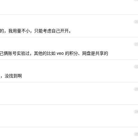
2
享的，我用量不小，只能考虑自己开开。
2
俩账号实验过，其他的比如 veo 的积分、网盘是共享的
2
哥，没找到啊
2
2
2