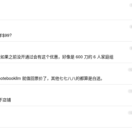
$99?
果之前没开通过会有这个优惠，好像是 600 刀的 6 人家庭组
1
ty 还有 notebookllm 就值回票价了，其他七七八八的都算是白送。
1
下店铺
1