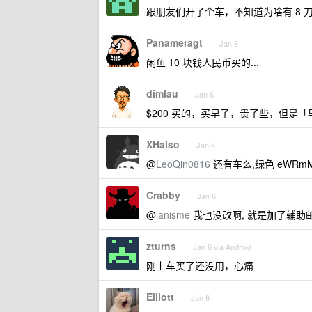
跟朋友们开了个车，不知道为啥有 8 刀的
Panameragt
Jan 6
闲鱼 10 块钱人民币买的...
dimlau
Jan 6
$200 买的，买早了，贵了些，但是
XHalso
Jan 6
@
LeoQin0816
还有车么,绿色 eWRmM
Crabby
Jan 6
@
ianisme
我也没改啊, 就是加了辅助邮箱
zturns
Jan 6 via Android
刚上车买了还没用，心痛
Eillott
Jan 6