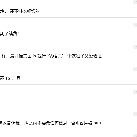
1
0 块， 还不够吃顿饭的
1
期了续费！
1
样，最开始美国 ip 就行了胡乱写一个就过了又没验证
1
还 15 刀呢
1
1
告诉我 1 周之内不要改任何信息...否则容易被 ban
1