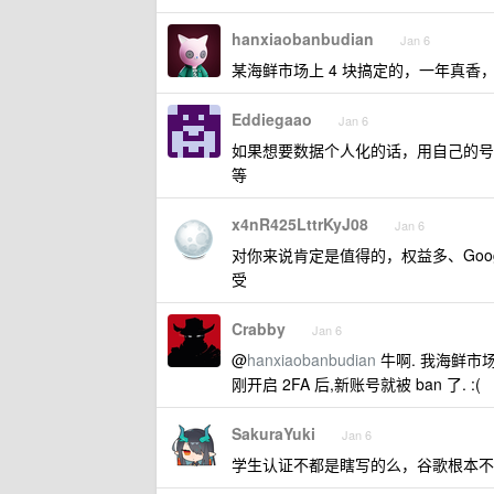
hanxiaobanbudian
Jan 6
某海鲜市场上 4 块搞定的，一年真香
Eddiegaao
Jan 6
如果想要数据个人化的话，用自己的号开，
等
x4nR425LttrKyJ08
Jan 6
对你来说肯定是值得的，权益多、Google
受
Crabby
Jan 6
@
hanxiaobanbudian
牛啊. 我海鲜市场新
刚开启 2FA 后,新账号就被 ban 了. :(
SakuraYuki
Jan 6
学生认证不都是瞎写的么，谷歌根本不