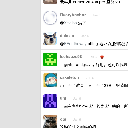
我每月 cursor 20 + ai pro 原价 20
RustyAnchor
Jan 6
@
XHalso
满了
daimao
Jan 6
@
FEontheway
billing 地址填加州就
leehaoze98
1
Jan 6
目前值，antigravity 好用，还可以代理出来
cskeleton
Jan 6
小号开了教育，大号开了$99 ，很值
uni
Jan 6
目前有各种学生认证老兵认证啥的，所
ota
Jan 6
这种没什么纠结的把。