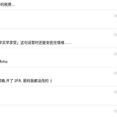
税费...
2
2
「早买早享受」这句话暂时还能安抚住情绪……
2
nho
2
.开了 2FA. 密码我都没改的 :(
3
3