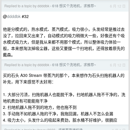
Replied to a topic by ddddbk
618 想买个洗地机，求推荐~
6 月 12 日
›
@
ddddbk
#32
他是分模式的，热水模式、蒸汽模式，吸力很小，头发经常是推过去
没了，拉回来又出来了，自动模式的吸力稍微大一些，好像还有个吸
水模式吸力大，但是我从来都不用那个模式，所以整体吸力体验一
般，本来想淘汰掉吸尘器，这些又要摆一个扫地机，还得放着原先的
戴森。
Replied to a topic by ddddbk
618 想买个洗地机，求推荐~
6 月 12 日
›
买的石头 A30 Stream 带蒸汽的那个，本来想作为石头扫拖机器人的
补充，用下来感觉不太好用：
1. 大部分污渍，扫拖机器人也能脱干净，扫地机器人拖不干净的，洗
地机费劲有可能能拖干净
2. 扫地机器人拖不到的地方，他也拖不到
3. 手动拖不如机器人拖的干净，我拖回漏，机器人不怎么会漏
4. 吸力太小，头发什么的吸起来费劲，脏水桶不好维护，很膈应
Replied to a topic by foryou2023
求推荐靠谱机场