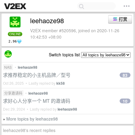
leehaoze98
打赏
V2EX member #520596, joined on 2020-11-26
ONLINE
10:42:53 +08:00
2.96
Switch topics list
NAS
•
leehaoze98
求推荐稳定的小主机品牌／型号
83
Oct 26, 2025 • Lastly replied by
kk58
分享邀请码
•
leehaoze98
求好心人分享一个 MT 的邀请码
10
Dec 29, 2024 • Lastly replied by
leehaoze98
More topics by leehaoze98
»
leehaoze98's recent replies