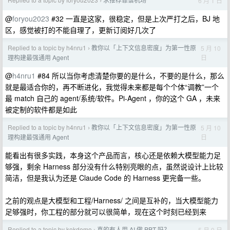
6 月 1 日
›
@
foryou2023
#32 一直是这家，很稳定，但是上次严打之后，BJ 地
区，感觉被打的不能自理了，更新订阅好几次了
Replied to a topic by h4nru1
教你以「上下文信息密度」为第一性原
5 月 10
›
日
理构建最强通用 Agent
@
h4nru1
#84 所以当你考虑清楚你要的是什么，不要的是什么，那么
就是最适合你的，再不断进化，我觉得未来都是每个个体“调教”一个
最 match 自己的 agent/系统/软件。Pi-Agent ，你的这个 GA ，未来
被定制的软件都是如此
Replied to a topic by h4nru1
教你以「上下文信息密度」为第一性原
5 月 10
›
日
理构建最强通用 Agent
能看出有很多实践，本身这个产品而言，核心还是依赖大模型能力足
够强，剩余 Harness 部分没有什么特别亮眼的点，虽然说设计上比较
简洁，但是我认为还是 Claude Code 的 Harness 更完备一些。
之前的观点是大模型和工程/Harness/ 之间是互补的，当大模型能力
足够强时，你工程的部分就可以很简单，现在这个时刻已经到来
Replied to a topic by kokdemo
真的有人用 AI 做 PPT 吗？
5 月 9 日