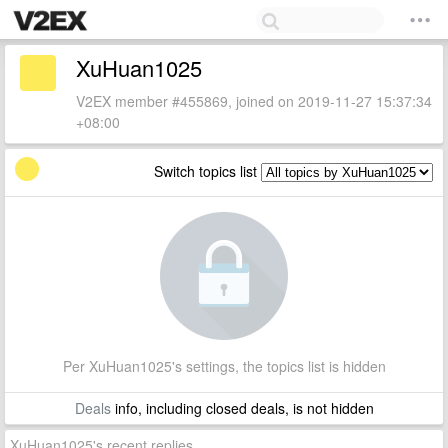
XuHuan1025
V2EX member #455869, joined on 2019-11-27 15:37:34
+08:00
Switch topics list
Per XuHuan1025's settings, the topics list is hidden
Deals
info, including closed deals, is not hidden
XuHuan1025's recent replies