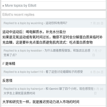
More topics by Eillott
»
Eillott's recent replies
Replied to a topic by wuxinling
运动饮料有用吗？
7 月 20 日
›
运动中运动后：喝电解质水，补充水分盐分
如果是无氧运动或有氧时间过长，糖原不足时会分解蛋白质来临时补
充血糖，这是要补充点蛋白质避免肌肉流式：吃点蛋白质食物
Replied to a topic by keaidian
为什么跟着教程做饭，和饭店比总感
7 月 17
›
日
觉差了点？
// 是味精
Replied to a topic by ludan110
看了这些讨论婚姻帖子的感受
6 月 24 日
›
反思怪
Replied to a topic by hairenjun
和 Gemini 聊了四个小时，现在感觉在
5 月 30
›
日
大学去上课就是浪费时间
大学和研究生一样，就是推迟劳动力进入市场的时间