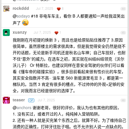
rockddd
Jul 7, 2025
8
44
@
sodayo
#18 非电车车主，看你 B 人都要通知一声给我逗笑出
声了
xuanzy
Jul 7, 2025
1
45
我刚刚在月初提的焕新 3 ，而且也是给原贴贴住推荐了 3.原因
很简单，虽然原楼主的需求很具体，但是我觉得安全仍然是绕不
开的话题，无论是新手司机还是秋名山车神；自己车技好，也耐
不住“意外”的威力。在选车之初，其实就在纠结纠结领克（沃尔
沃儿子） Or 特斯拉，也建议同样在意安全驾驶的伙伴们可以看
看《懂车帝的碰撞实验》，很多目前看起来很有性价比的车型，
其实安全指数并不高·· 油车里 S60 新能源里毛豆 3 ，都是第一
梯队的。当然 3 肯定有很多的槽点，不过帅帅的外观+足够的安
全，对我而言已经是很好的选择了。
teaser
Jul 7, 2025
OP
46
@
anchors
谢谢老哥，很好的评价，我认为也有其他的原因，
1. 没有买过，或者开过的人，纯纯掉入营销陷阱。
2. 还有一种人就是买完某个东西之后，就算不好。为了维持自己
消费的正确性，打碎牙往肚子咽。也不允许别人说一点缺点的。