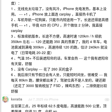
度）：
1 、无线充太垃圾了，没有风冷，iPhone 充电发热，基本上没
用。 --- +1 ，iPhone 放上面连 carplay ，直接热卡机了
2 、车机导航一坨狗屎，只能市内短途用一下，长途还得是高德
手机 --- +1 ，毕竟 625 的 CPU ，开个微信 2 分钟，我直接
carplay
3 、标准续航版本，长途不方便，高速时速 120km / h 续航
350km 左右 --- 120 还能跑 350 真的羡慕了，我的 4 年车，电
池衰减到满电 300km ，高速持续 120 的跑，估计 240km 就没
电了（日常电耗 20-22 度）
4 、气温 35+ 不后装遮阳帘的话，车里会热 --- 这个我有遮阳帘
有天窗，舒服
5 、没有 Carplay --- 花了 260 买的盒子
6 、我后排只有节假日会有人坐，只能短时间坐，很难受 --- 我
每天 80km 跑，腰突都出来了，驾驶位真不是人坐的，硬还颠
（还花了 3000 智商税加了 FSD ，辣鸡东西），二排倒是比较
舒服
kera0a
Jul 7, 2025 via iPhone
12
反驳第三点，25 年标续 62.5 度电版，高速能跑 500 公里，顶
着限速，空调 21 度，全程 ap 。