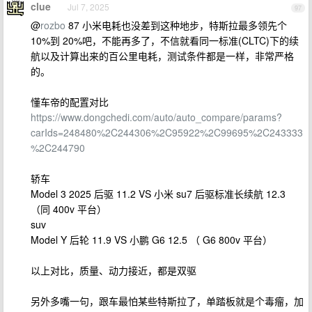
clue
Jul 7, 2025
97
@
rozbo
87 小米电耗也没差到这种地步，特斯拉最多领先个
10%到 20%吧，不能再多了，不信就看同一标准(CLTC)下的续
航以及计算出来的百公里电耗，测试条件都是一样，非常严格
的。
懂车帝的配置对比
https://www.dongchedi.com/auto/auto_compare/params?
carIds=248480%2C244306%2C95922%2C99695%2C243333
%2C244790
轿车
Model 3 2025 后驱 11.2 VS 小米 su7 后驱标准长续航 12.3
（同 400v 平台）
suv
Model Y 后轮 11.9 VS 小鹏 G6 12.5 （ G6 800v 平台）
以上对比，质量、动力接近，都是双驱
另外多嘴一句，跟车最怕某些特斯拉了，单踏板就是个毒瘤，加