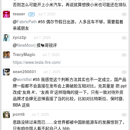
否则怎么可能开上小米汽车，再说就算想换小米也可能还在排队
teaser
Jul 7, 2025
OP
59
@
FabricPath
#55 偶尔节假日出游，人多且车不够，需要载着
亲戚朋友
zycz2p
Jul 7, 2025
60
@
NewMoorj
摸🐔哥锐评
TracyMagic
Jul 7, 2025
61
https://www.tesla-fire.com/
sean250031
Jul 7, 2025
62
@
worldlist
#55 我感觉这个判断方法其实也不一定成立，国产品
牌一般都不会直接在发布会上撕破脸互相对比，充其量是 把 ppt
改成“友商 A”、“友商 B”这样隐晦的提一下，只有一致对待外资
品牌才会肆无忌惮直接了当的比较，比如对比特斯拉、保时捷、
BBA 这些
porrt8
Jul 7, 2025
63
思路没转过来而已……全世界都被中国新能源车的发展惊到了，
只有咱中国人看不起自己人 hhh