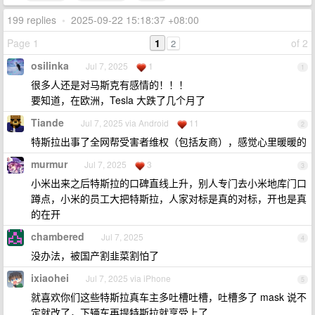
199 replies
•
2025-09-22 15:18:37 +08:00
Page 1
1
of 2
2
osilinka
Jul 7, 2025
1
1
很多人还是对马斯克有感情的！！！
要知道，在欧洲，Tesla 大跌了几个月了
Tiande
Jul 7, 2025 via Android
11
2
特斯拉出事了全网帮受害者维权（包括友商），感觉心里暖暖的
murmur
Jul 7, 2025
3
3
小米出来之后特斯拉的口碑直线上升，别人专门去小米地库门口
蹲点，小米的员工大把特斯拉，人家对标是真的对标，开也是真
的在开
chambered
Jul 7, 2025
4
没办法，被国产割韭菜割怕了
ixiaohei
Jul 7, 2025 via iPhone
5
就喜欢你们这些特斯拉真车主多吐槽吐槽，吐槽多了 mask 说不
定就改了，下辆车再提特斯拉就享受上了