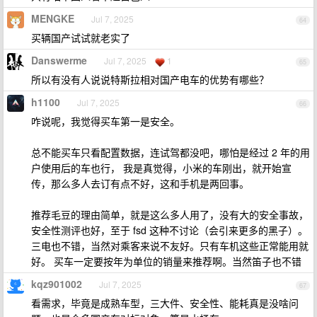
MENGKE
Jul 7, 2025
64
买辆国产试试就老实了
Danswerme
Jul 7, 2025
1
65
所以有没有人说说特斯拉相对国产电车的优势有哪些？
h1100
Jul 7, 2025
66
咋说呢，我觉得买车第一是安全。
总不能买车只看配置数据，连试驾都没吧，哪怕是经过 2 年的用
户使用后的车也行， 我是真觉得，小米的车刚出，就开始宣
传，那么多人去订有点不好，这和手机是两回事。
推荐毛豆的理由简单，就是这么多人用了，没有大的安全事故，
安全性测评也好，至于 fsd 这种不讨论（会引来更多的黑子）。
三电也不错，当然对乘客来说不友好。只有车机这些正常能用就
好。 买车一定要按年为单位的销量来推荐啊。当然笛子也不错
kqz901002
Jul 7, 2025
67
看需求，毕竟是成熟车型，三大件、安全性、能耗真是没啥问