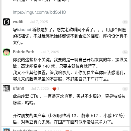
https://imgur.com/a/lbdS5HO
wulili
Jul 7, 2025
13
@
ixiaohei
新款是加了，感觉老款瞬间不香了。。。用那个圆圈
的按钮调，不过我感觉始终都调不到合适的幅度，座椅设计真不
太行。
FabricPath
Jul 7, 2025
14
你说的这些都不关键，我要的是一辆自己开起来爽的车，操纵灵
敏，高速能稳定 140 就，只要主驾位爽就行了。
我又不坐其他位置，管我啥事儿，让你免费坐车你应该感谢我，
哪儿来的脸叭叭坐的不舒服，不舒服自己下车打车去。
ufan0
Jul 7, 2025
3
15
此前座驾 CT6 ，一直很喜欢毛豆，买过不少周边，算是特斯拉
粉丝，哈哈。
开过朋友的国产车（比如阿维塔 12 、蔚来 ET7 、小鹏 P7 等）
后，对毛豆真心无感，在国产车面前似乎没啥竞争力了。