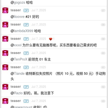
@
gogozs
哈哈
teaser
Jul 7, 2025
OP
37
@
lloovve
#21 好的
teaser
Jul 7, 2025
OP
38
@
lambdaX999
哈哈
teaser
Jul 7, 2025
1
OP
39
@
xxxxi
为什么要有无脑推荐呢，买东西要看自己需求的吧
teaser
Jul 7, 2025
OP
40
@
TenProX
前领克 01 车主
teaser
Jul 7, 2025
OP
41
@
Tiande
收特斯拉失控照片 （照片 10 元，视频 50 元）手动狗
头
teaser
Jul 7, 2025
OP
42
@
Razio
好的，哥。我注意下
teaser
Jul 7, 2025
OP
43
@
newaccount
收到！🫡