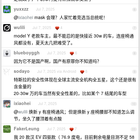
yuxxzz
Jul 7, 2025
6
@
ixiaohei
mask 会理？人家忙着竞选当总统呢！
wulili
Jul 7, 2025
4
7
model Y 老款车主，最不能忍的是快接近 30w 的车，连座椅通
风都没有，夏天太几把难受了。
blueboyggh
Jul 7, 2025
6
8
因为它不是国产啊，国产有原罪你不知道吗？
sodayo
Jul 7, 2025 via Android
6
9
特斯拉的安全性体现在全球主流安全机构全五星，这个还是很有
含金量的
20-30w 万的车当然有安全性差的，比如某个 7 结尾的车型
ixiaohei
Jul 7, 2025
10
@
wulili
焕新 y 有座椅通风；但是焕新 y 座椅腰部不知道怎么调
节，坐久了腰顶着有点酸
FakerLeung
Jul 7, 2025
7
11
我 20 款汉 EV 四驱款（ 76.9 度电，目前剩余电量目测不足 58