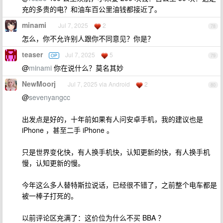
充的多贵的电？和油车百公里油钱都接近了。
minami
Jul 7, 2025
2
78
怎么，你不允许别人跟你不同意见？你是？
teaser
Jul 7, 2025
5
OP
79
@
minami
你在说什么？莫名其妙
NewMoorj
Jul 7, 2025 via Android
2
80
@
sevenyangcc
出发点是好的，十年前如果有人问安卓手机，我的建议也是
iPhone ，甚至二手 iPhone 。
只是世界变化快，有人换手机快，认知更新的快，有人换手机
慢，认知更新的慢。
今年这么多人替特斯拉说话，已经很不错了，之前整个电车都是
被一棒子打死的。
以前评论区充满了：这价位为什么不买 BBA ？