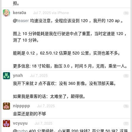
担。
kera0a
Jul 7, 2025 via iPhone
74
@
teaser
均速没注意，全程应该没到 120 ，我开的 120 ap 。
图上 10 分钟能耗是我在行驶途中点了重置，当时定速是 120 ，
测了 10 分钟。
能耗是 0.12 ，62.5/0.12 估算是 520 公里，实测也差不多。
更多信息: 18 寸轮毂，胎压 3.0 ，时间 5 月，无雨，乘坐一人。
ynxh
Jul 7, 2025
75
我开下来就 2 点不喜欢：没有 360 影像。没有顶部天幕。
如果我是乘客的话：太难坐了，颠得很。
nippppp
Jul 7, 2025
76
韭菜还是割的不够
vcyuyu
Jul 7, 2025
77
@
rozbo
400 公里续航，小米要 200 块钱？百公里 50 块？这是