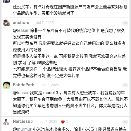
还没买车，有点好奇现在国产新能源产商发布会上最喜欢对标哪
个品牌的车型，买那个没错就对了
anchors
Jul 7, 2025
56
@
teaser
除非一个东西有不可替代的统治地位 但是我想了很久
发现其实也没有
所以推荐东西 我觉得要么就好好谈谈自己使用过的 要么就多考
虑使用人的场景
但是很多人做不到这一点 可能我是比较闲 我就喜欢研究这些差
别 学习 了解 理解这些吧
也可能是这样 一个品牌比较大 推荐这个品牌不会做终身售后 我
觉得也有这种可能 说不定是大智若愚
FabricPath
Jul 7, 2025
57
@
teaser
我就是 model 3 ，每次有人想坐我车，我就说我的车
太颠了、我开车会吓到你😄一大堆理由可以不载其他人。我也不
知道你们买个车还考虑别人坐的爽不爽坐什么，你买车是给别人
当奴隶吗
Narcissu5
Jul 7, 2025
2
58
@
murmur
小米汽车才出来多久，除非小米员工刚好最近有换车