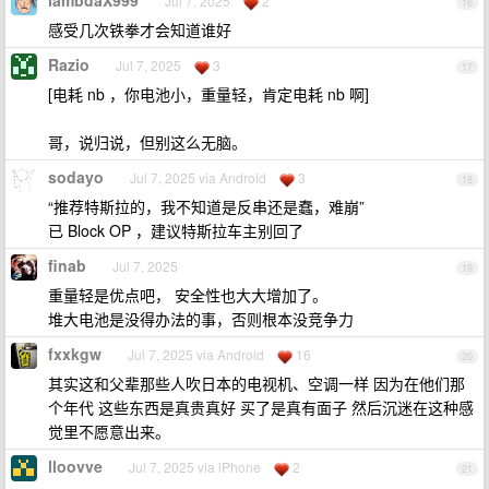
lambdaX999
Jul 7, 2025
2
16
感受几次铁拳才会知道谁好
Razio
Jul 7, 2025
3
17
[电耗 nb ，你电池小，重量轻，肯定电耗 nb 啊]
哥，说归说，但别这么无脑。
sodayo
Jul 7, 2025 via Android
3
18
“推荐特斯拉的，我不知道是反串还是蠢，难崩”
已 Block OP ，建议特斯拉车主别回了
finab
Jul 7, 2025
19
重量轻是优点吧， 安全性也大大增加了。
堆大电池是没得办法的事，否则根本没竞争力
fxxkgw
Jul 7, 2025 via Android
16
20
其实这和父辈那些人吹日本的电视机、空调一样 因为在他们那
个年代 这些东西是真贵真好 买了是真有面子 然后沉迷在这种感
觉里不愿意出来。
lloovve
Jul 7, 2025 via iPhone
2
21