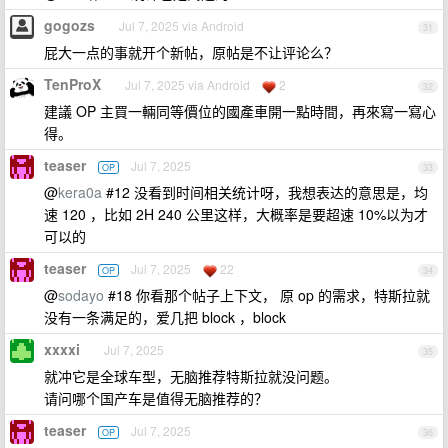
gogozs
Jul 7, 2025 via Android
31
屁大一点的事就开个新帖，原帖是不让评论么？
TenProX
Jul 7, 2025 via Android
2
32
建議 OP 主買一輛同等價位的國產車開一點時間，再來寫一寫心
得。
teaser
Jul 7, 2025
OP
33
@
kera0a
#12 没看到时间相关统计呀，我想表达的意思是，均
速 120 ，比如 2H 240 公里这样，大概率是要超速 10%以为才
可以的
teaser
Jul 7, 2025
22
OP
34
@
sodayo
#18 你看那个帖子上下文， 原 op 的需求，特斯拉就
没有一条满足的，爱几把 block ，block
xxxxi
Jul 7, 2025
35
就冲它是全球车型，无脑推荐特斯拉就没问题。
请问哪个国产车是值得无脑推荐的？
teaser
Jul 7, 2025
OP
36