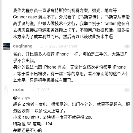
我作为程序员一直诟病特斯拉纯视觉方案，强光、地库等
Conner case 解决不了。外加看了《马斯克传》，马斯克从商没
高手没的说，但做人做技术不太行，我举个例子：twitter 他亲自
去机房直接拔电源服务器搬上卡车，不顾用户数据死活。很多技
术方案为了成本利益而已，然后再以此鼓吹此技术牛逼
ouqihang
Jul 7, 2025 via Android
86
省心，好比很多人推荐 iPhone 一样，哪怕是二手的。大路货几
乎不会出错。
另外的说法也跟 iPhone 有关，无论什么档次身份都用 iPhone
，等于看不出档次，有一丝平等的意思，看不穿面前的这个人什
么水平。只是把手机换成车而已。
rozbo
Jul 7, 2025
87
@
vcyuyu
超充 2 块钱一度电，很常见的，出门在外的，就算不是超充，服
务区收你 1 块多也太正常了。
小米 100 度电，2 块钱一度可不就是得 200
特斯拉 62 度电，124
差距还是不小的