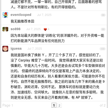
减速灯都不亮，一窜一窜的，自己开得爽了，后面跟着的想骂
人。不是针对所有特斯拉，有的开得很稳的。
eventlooped
Jul 7, 2025
98
我无脑推荐本田
so898
Jul 7, 2025
4
99
因为本站最大的群体是“训练化”的崇洋媚外的，对于外资唯一能
打的新能源汽车品牌没有任何抵抗力
iguess
Jul 7, 2025
100
我就是国补换了焕新 Y ，开了三个多了月了，感觉挺好的了，
没了 Carplay 难受了一段时间。 我觉得通常大家买车还是比较
慎重的，毕竟大几十万呢。大多还是会去试驾多个车型做体验对
比的。 但最终的选择倾向不仅仅是客观上产品力本身决定的，
还是和自身的经历有关，别人看重的某些方面，可能是你并不在
乎的。自然不能无脑推荐的。我之前的油车几年下来的痛点是 9
秒破百，涡轮迟滞，空间不足。 那换车的目标就是要动力充
沛、加速线形、空间够大。 就像别人在意的智驾有多聪明， 我
则是完全无感，车买来自己开着爽的嘛，有 AP 就够了。
Page 1
1
of 2
2