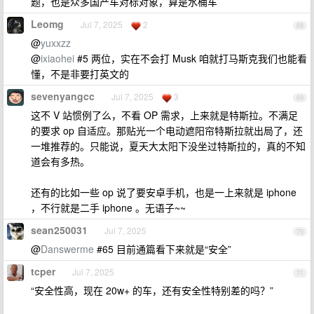
题，也是众多国产车对标对象，算是水桶车
Leomg
Jul 7, 2025
2
68
@
yuxxzz
@
ixiaohei
#5 两位，实在不会打 Musk 咱就打马斯克我们也能看
懂，不是非要打英文的
sevenyangcc
Jul 7, 2025
3
69
这不 V 站惯例了么，不看 OP 需求，上来就是特斯拉。不满足
的要求 op 自适应。那贴光一个电动遮阳帘特斯拉就出局了，还
一堆推荐的。只能说，夏天大太阳下没坐过特斯拉的，真的不知
道会有多热。
还有的比如一些 op 说了要安卓手机，也是一上来就是 iphone
，不行就是二手 iphone 。无语子~~
sean250031
Jul 7, 2025
70
@
Danswerme
#65 目前通篇看下来就是“安全”
tcper
Jul 7, 2025
71
“安全性高，现在 20w+ 的车，还有安全性特别差的吗？”