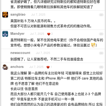
省流被驴踢了，但凡详细研究过特斯拉的都知道特斯拉好在哪
里。即使稍微看几眼特斯拉拆解和其他车的拆解就知道了
sangbiao
Jul 7, 2025
22
美国补贴 5 万块人民币的车。。
但是不可否认对新能源和销售方式革命式的的推动作用。
Mandyer
Jul 7, 2025
3
23
虽然特斯拉一般，架不住其他电车更烂（你不会相信国产电车的
宣传吧。想想小米电子产品的参数没输过，体验没赢过
）
newaccount
Jul 7, 2025
24
别感慨了，让人家推荐吧，不然二手车找谁接盘去
anchors
Jul 7, 2025
1
25
我这么理解 第一品牌的车主比较年轻 可能聊得来 感觉上比较好
第二的话 特斯拉车主和 iPhone 用户一样 他们不 care 其他的品
牌 也不愿意了解 他们不在意这些
长此以往 信息茧房
而且大部分人都只能开几个车 自己使用基本上也就 2-3 个品牌
吧？毕竟车是大件 不是说手机可以一年一换
他们自然而然的认为自己的选择是对的 会有品牌倾向 所以 实际