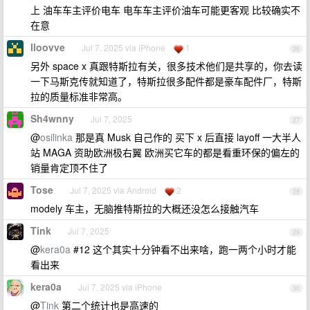
上 油车车主评价电车 电车车主评价油车可能更客观 比较确实不
在意
lloovve
Jul 7, 2025 via iPhone
1
26
另外 space x 真跟特斯拉有关，很多技术他们是共享的，你去读
一下马斯克传就知道了，特斯拉很多配件都是豪车配件厂，特斯
拉的质量标准非常高。
Sh4wnny
Jul 7, 2025
27
@
osilinka
那是真 Musk 自己作的 买下 x 后直接 layoff 一大半人
站 MAGA 资助欧洲极右翼 欧洲买它车的都是看重环保的偏左的
销量肯定顶不住了
Tose
Jul 7, 2025 via Android
2
28
modely 车主，无脑推特斯拉的大概还没怎么接触汽车
Tink
Jul 7, 2025
29
@
kera0a
#12 这个其实十分钟看不出来啥，跑一两个小时才能
看出来
kera0a
Jul 7, 2025 via iPhone
30
@
Tink
第二个统计也是高速的