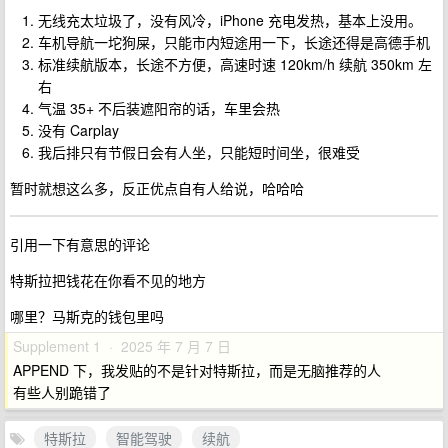
无线充太垃圾了，没有风冷，iPhone 充电发热，基本上没用。
车机导航一坨狗屎，只能市内短途用一下，长途还得是高德手机
标准续航版本，长途不方便，高速时速 120km/h 续航 350km 左
右
气温 35+ 不后装遮阳帘的话，车里会热
没有 Carplay
我后排只有节假日会有人坐，只能短时间坐，很难受
暂时就想这么多，反正优点自有人给说，哈哈哈
引用一下有意思的评论
特斯拉把钱花在你看不见的地方
哪里？马斯克的钱包里吗
Supplement 1 · 2025 年 7 月 7 日
APPEND 下，我发贴的不是针对特斯拉，而是无脑推荐的人
有些人别跪错了
特斯拉
智能驾驶
续航