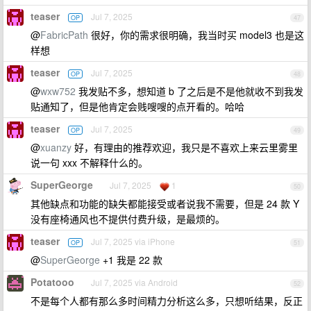
teaser
Jul 7, 2025
OP
47
@
FabricPath
很好，你的需求很明确，我当时买 model3 也是这
样想
teaser
Jul 7, 2025
OP
48
@
wxw752
我发贴不多，想知道 b 了之后是不是他就收不到我发
贴通知了，但是他肯定会贱嗖嗖的点开看的。哈哈
teaser
Jul 7, 2025
OP
49
@
xuanzy
好，有理由的推荐欢迎，我只是不喜欢上来云里雾里
说一句 xxx 不解释什么的。
SuperGeorge
Jul 7, 2025
1
50
其他缺点和功能的缺失都能接受或者说我不需要，但是 24 款 Y
没有座椅通风也不提供付费升级，是最烦的。
teaser
Jul 7, 2025 via iPhone
OP
51
@
SuperGeorge
+1 我是 22 款
Potatooo
Jul 7, 2025 via Android
52
不是每个人都有那么多时间精力分析这么多，只想听结果，反正