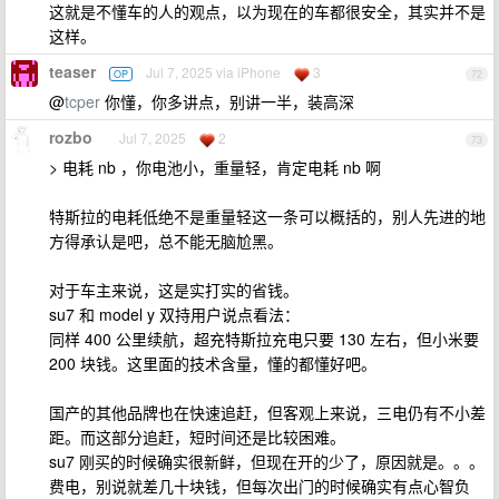
这就是不懂车的人的观点，以为现在的车都很安全，其实并不是
这样。
teaser
Jul 7, 2025 via iPhone
3
OP
72
@
tcper
你懂，你多讲点，别讲一半，装高深
rozbo
Jul 7, 2025
2
73
> 电耗 nb ，你电池小，重量轻，肯定电耗 nb 啊
特斯拉的电耗低绝不是重量轻这一条可以概括的，别人先进的地
方得承认是吧，总不能无脑尬黑。
对于车主来说，这是实打实的省钱。
su7 和 model y 双持用户说点看法：
同样 400 公里续航，超充特斯拉充电只要 130 左右，但小米要
200 块钱。这里面的技术含量，懂的都懂好吧。
国产的其他品牌也在快速追赶，但客观上来说，三电仍有不小差
距。而这部分追赶，短时间还是比较困难。
su7 刚买的时候确实很新鲜，但现在开的少了，原因就是。。。
费电，别说就差几十块钱，但每次出门的时候确实有点心智负