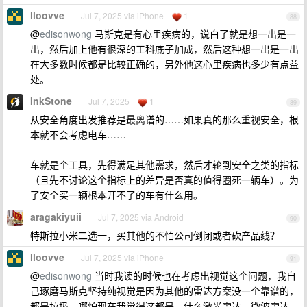
lloovve
Jul 7, 2025 via iPhone
1
88
@
edisonwong
马斯克是有心里疾病的，说白了就是想一出是一
出，然后加上他有很深的工科底子加成，然后这种想一出是一出
在大多数时候都是比较正确的，另外他这心里疾病也多少有点益
处。
InkStone
Jul 7, 2025
1
89
从安全角度出发推荐是最离谱的……如果真的那么重视安全，根
本就不会考虑电车……
车就是个工具，先得满足其他需求，然后才轮到安全之类的指标
（且先不讨论这个指标上的差异是否真的值得圈死一辆车）。为
了安全买一辆根本开不了的车有什么用。
aragakiyuii
Jul 7, 2025 via Android
90
特斯拉小米二选一，买其他的不怕公司倒闭或者砍产品线？
lloovve
Jul 7, 2025 via iPhone
91
@
edisonwong
当时我读的时候也在考虑出视觉这个问题，我自
己琢磨马斯克坚持纯视觉是因为其他的雷达方案没一个靠谱的，
都是垃圾，哪怕现在我觉得这都是，什么激光雷达，微波雷达，