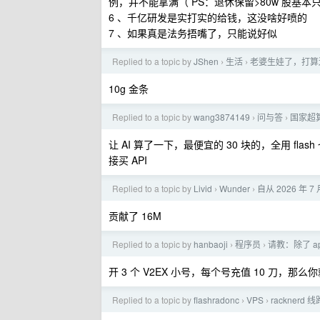
例，并不能拿满（ PS：退休保留>80w 股基本
6 、千亿研发是实打实的给钱，这没啥好喷的
7 、如果真是法务捂嘴了，只能说好似
Replied to a topic by
JShen
生活
老婆生娃了，打算
›
›
10g 金条
Replied to a topic by
wang3874149
问与答
国家超算平
›
›
让 AI 算了一下，最便宜的 30 块的，全用 flash
接买 API
Replied to a topic by
Livid
Wunder
自从 2026 年 7
›
›
贡献了 16M
Replied to a topic by
hanbaoji
程序员
请教：除了 ap
›
›
开 3 个 V2EX 小号，每个号充值 10 刀，那么你就
Replied to a topic by
flashradonc
VPS
racknerd 
›
›