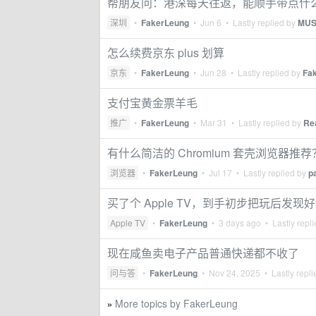
帮朋友问：港深每天往返，能顺手带点什
深圳
•
FakerLeung
•
Jun 6
• Lastly replied by
MUS
怎么续费京东 plus 划算
京东
•
FakerLeung
•
Jun 28
• Lastly replied by
Fa
支付宝黄金票羊毛
推广
•
FakerLeung
•
Mar 31
• Lastly replied by
Re
有什么简洁的 Chromium 套壳浏览器推荐
浏览器
•
FakerLeung
•
Jul 17
• Lastly replied by
p
买了个 Apple TV，到手初步把玩后发
Apple TV
•
FakerLeung
•
3 days ago
• Lastly repl
现在咸鱼卖电子产品普通快递都不收了
问与答
•
FakerLeung
•
Nov 24, 2025
• Lastly repl
More topics by FakerLeung
»