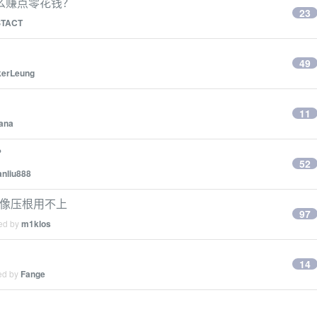
么赚点零花钱？
23
TACT
49
kerLeung
11
ana
？
52
anliu888
现好像压根用不上
97
ied by
m1klos
14
ied by
Fange