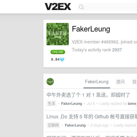
FakerLeung
V2EX member #466962, joined on
Today's activity rank
2937
ONLINE
0.84
FakerLeung
提问
技
中午外卖选了个 1 对 1 急送，却超时了
生活
•
FakerLeung
•
Jul 6
• Lastly replied by
lame
Linux .Do 支持 5 年的 Github 帐号
互联网
•
FakerLeung
•
2 days ago
• Lastly replied