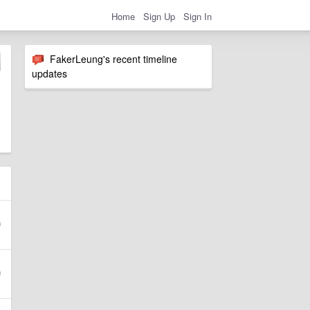
Home
Sign Up
Sign In
FakerLeung's recent timeline
updates