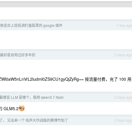
很适合上班低调盯盘股票的 google 插件
1 day ag
最好是自用过好多年的
2 days ag
l0aW5nLnVrL2ludml0ZS9CU1gyQjZyRg== 按流量付费，充了 100 用
宜 LLM 是哪个，我用 qwen3.7-flash
2 days ag
 GLM5.2
了， 又出来一个 哇声大作战版的赛博竹知了
2 days ag