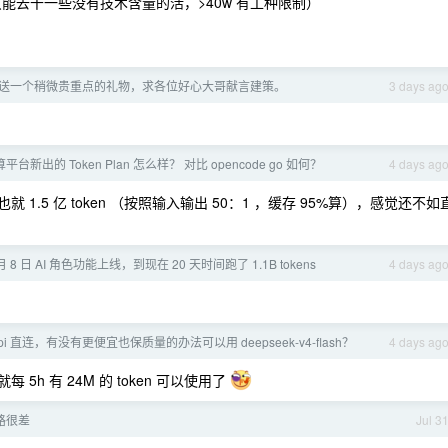
只能去干一些没有技术含量的活，>40w 有工种限制）
送一个稍微贵重点的礼物，求各位好心大哥献言建策。
3 days ag
台新出的 Token Plan 怎么样？ 对比 opencode go 如何？
4 days ag
 也就 1.5 亿 token （按照输入输出 50：1 ，缓存 95%算），感觉还不如
 月 8 日 AI 角色功能上线，到现在 20 天时间跑了 1.1B tokens
4 days ag
i 直连，有没有更便宜也保质量的办法可以用 deepseek-v4-flash？
4 days ag
每 5h 有 24M 的 token 可以使用了
线路很差
Jul 3