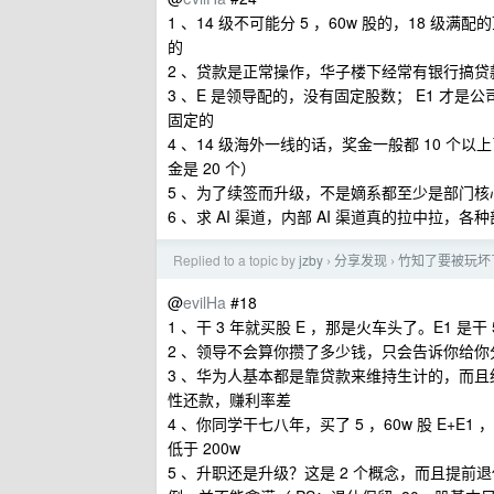
1 、14 级不可能分 5 ，60w 股的，18 级
的
2 、贷款是正常操作，华子楼下经常有银行搞贷
3 、E 是领导配的，没有固定股数； E1 才是公
固定的
4 、14 级海外一线的话，奖金一般都 10 个以
金是 20 个）
5 、为了续签而升级，不是嫡系都至少是部门核
6 、求 AI 渠道，内部 AI 渠道真的拉中拉，
Replied to a topic by
jzby
分享发现
竹知了要被玩坏
›
›
@
evilHa
#18
1 、干 3 年就买股 E ，那是火车头了。E1 是干 
2 、领导不会算你攒了多少钱，只会告诉你给
3 、华为人基本都是靠贷款来维持生计的，而
性还款，赚利率差
4 、你同学干七八年，买了 5 ，60w 股 E+E
低于 200w
5 、升职还是升级？这是 2 个概念，而且提前退休