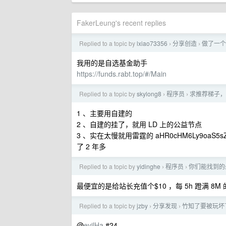
FakerLeung's recent replies
Replied to a topic by
lxiao73356
分享创造
做了一个
›
›
我用的是自选基金助手
https://funds.rabt.top/#/Main
Replied to a topic by
skylong8
程序员
求推荐梯子，
›
›
1 、主要用自建的
2 、自建的挂了，就用 LD 上的公益节点
3 、实在太慢就用雷霆的 aHR0cHM6Ly9oaS5sZW
了 2 年多
Replied to a topic by
yidinghe
程序员
你们能找到的最便
›
›
最便宜的是给站长充值个$10 ，每 5h 蹬满 8M 的
Replied to a topic by
jzby
分享发现
竹知了要被玩坏
›
›
@
evilHa
#24