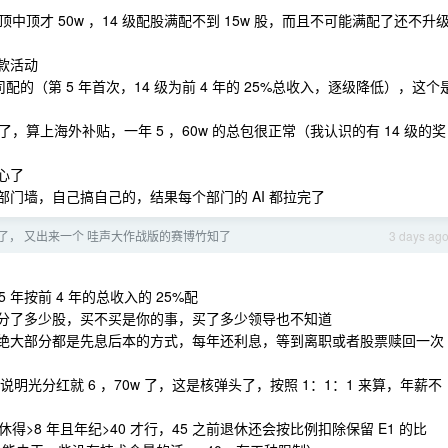
满配的顶中顶才 50w ，14 级配股满配不到 15w 股，而且不可能满配了还不升
款活动
司配的（第 5 年首次，14 级为前 4 年的 25%总收入，逐级降低），这个
上了，算上海外补贴，一年 5 ，60w 的总包很正常（我认识的有 14 级的奖
心了
各种部门墙，自己搞自己的，结果每个部门的 AI 都拉完了
了， 又出来一个 哇声大作战版的赛博竹知了
3 days ag
5 年按前 4 年的总收入的 25%配
你分了多少股，买不买是你的事，买了多少领导也不知道
且绝大部分都是先息后本的方式，每年还利息，等到离职或者股票赎回一次
1 ，说明光分红就 6 ，70w 了，这是核弹头了，按照 1：1：1 来算，年薪不
得>8 年且年纪>40 才行，45 之前退休还会按比例扣除保留 E1 的比