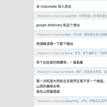
去 chaturbate 找人测试
Replied to a topic by
superrick
分享创造
[分享创造]
›
›
google dictionary 和这个类似
Replied to a topic by
Myst
问与答
鼠标进水有点误触
›
›
用酒精清理一下那个微动
Replied to a topic by
linora
生活
关于减肚子，大家
›
›
弄个比较紧的裤腰带，一直勒着
Replied to a topic by
rrubick
旅行
北京去大同玩，沿
›
›
第一次知道大同和北京竟然在差不多一个维度。
山西的确很长啊
我在山西最南端
Replied to a topic by
etnperlong
VPS
甲骨文正式开
›
›