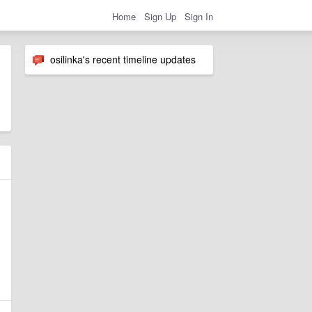
Home
Sign Up
Sign In
osilinka's recent timeline updates