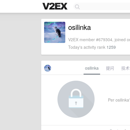
osilinka
V2EX member #679304, joined on
Today's activity rank
1259
osilinka
提问
技术
Per osilinka'