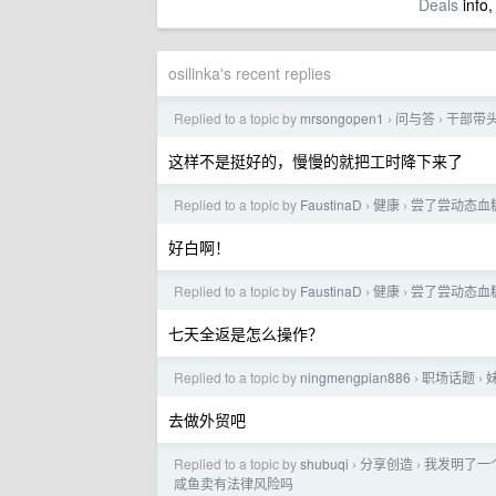
Deals
info,
osilinka's recent replies
Replied to a topic by
mrsongopen1
问与答
干部带
›
›
这样不是挺好的，慢慢的就把工时降下来了
Replied to a topic by
FaustinaD
健康
尝了尝动态血
›
›
好白啊！
Replied to a topic by
FaustinaD
健康
尝了尝动态血
›
›
七天全返是怎么操作？
Replied to a topic by
ningmengpian886
职场话题
›
›
去做外贸吧
Replied to a topic by
shubuqi
分享创造
我发明了一
›
›
咸鱼卖有法律风险吗