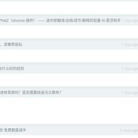
 PickZ（chrome 插件） —— 选中即翻译/总结/改写/解释的轻量 AI 悬浮助手
1 day ag
，求推荐鼠标
1 day ag
有什么好的经验
1 day ag
途有草原吗？是否需要绕道乌兰察布？
1 day ag
砍 免费额度减半
2 days ag