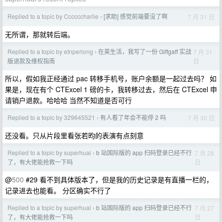
Replied to a topic by Ccccccharlie
[求助] 感觉前端要没了啊
7 月 31 日
›
无所谓，那就转后端。
Replied to a topic by etnperlong
在英生活，我写了一份 Giffgaff 实战
7 月 31
›
日
版退款及维权指南
所以，假如我正经通过 pac 转移手机号，账户余额是一起过去吗？ 如
果是，现在有个 CTExcel 1 磅的卡，我转移过去，然后在 CTExcel 申
请销户退款。哈哈哈 当然不知道是否可行
Replied to a topic by 329645521
有人看了年会不能停 2 吗
7 月 30 日
›
还没看。只从片段里看张若昀的表演有点刻意
Replied to a topic by superhuai
b 站国际版的 app 扫码登录已经不行
7 月 28
›
日
了，有大佬能抢救一下吗
@
500
#29 看不到具体版本了，但是我的历史记录是有直播一栏的，
记录进去也能看。 分区确实不行了
Replied to a topic by superhuai
b 站国际版的 app 扫码登录已经不行
7 月 27
›
日
了，有大佬能抢救一下吗