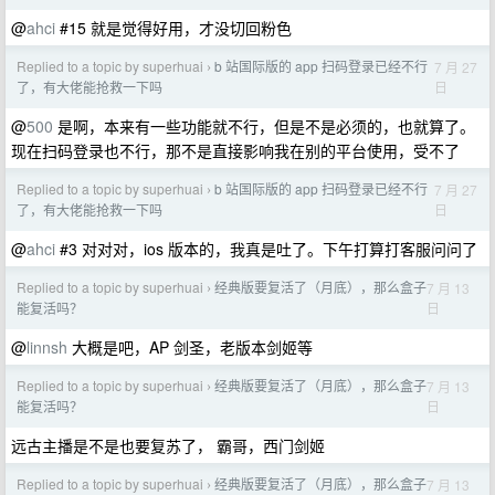
@
ahci
#15 就是觉得好用，才没切回粉色
Replied to a topic by superhuai
b 站国际版的 app 扫码登录已经不行
7 月 27
›
日
了，有大佬能抢救一下吗
@
500
是啊，本来有一些功能就不行，但是不是必须的，也就算了。
现在扫码登录也不行，那不是直接影响我在别的平台使用，受不了
Replied to a topic by superhuai
b 站国际版的 app 扫码登录已经不行
7 月 27
›
日
了，有大佬能抢救一下吗
@
ahci
#3 对对对，ios 版本的，我真是吐了。下午打算打客服问问了
Replied to a topic by superhuai
经典版要复活了（月底），那么盒子
7 月 13
›
日
能复活吗？
@
linnsh
大概是吧，AP 剑圣，老版本剑姬等
Replied to a topic by superhuai
经典版要复活了（月底），那么盒子
7 月 13
›
日
能复活吗？
远古主播是不是也要复苏了， 霸哥，西门剑姬
Replied to a topic by superhuai
经典版要复活了（月底），那么盒子
7 月 13
›