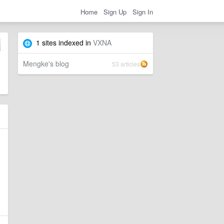
Home
Sign Up
Sign In
1 sites indexed in
VXNA
Mengke's blog
53 articles