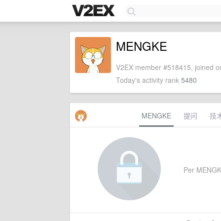
MENGKE
V2EX member #518415, joined on
Today's activity rank
5480
MENGKE
提问
技
Per MENGKE's