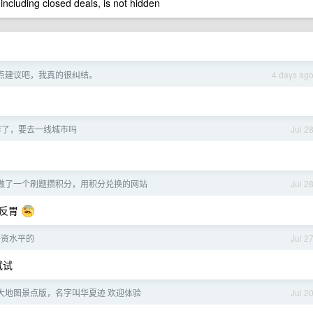
 including closed deals, is not hidden
点建议吧，我真的很纠结。
4 days ag
作了，要去一线城市吗
Jul 2
做了一个刷题攒积分，用积分兑换的网站
Jul 2
就反胃
薪资水平的
Jul 2
试试
大地图景点版，名字叫华夏迹 欢迎体验
Jul 2