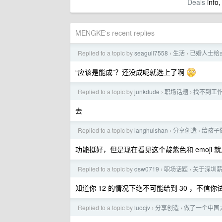
Deals
info,
MENGKE's recent replies
Replied to a topic by
seagull7558
生活
已婚人士给
›
›
“应该是能成”？还没成呢就选上了啊
Replied to a topic by
junkdude
职场话题
找不到工
›
›
去
Replied to a topic by
langhuishan
分享创造
给孩子
›
›
功能挺好，但是现在看见这个靛紫色和 emoji 
Replied to a topic by
dsw0719
职场话题
关于深圳
›
›
知道你 12 的情况下绝不可能给到 30 ，不信你
Replied to a topic by
luocjv
分享创造
做了一个中国
›
›