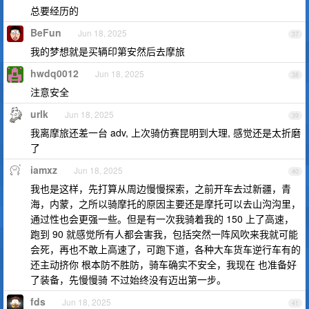
总要经历的
BeFun
Jun 18, 2025
37
我的梦想就是买辆印第安然后去摩旅
hwdq0012
Jun 18, 2025
38
注意安全
urlk
Jun 18, 2025
39
我离摩旅还差一台 adv, 上次骑仿赛昆明到大理, 感觉还是太折磨
了
iamxz
Jun 18, 2025
40
我也是这样，先打算从周边慢慢探索，之前开车去过新疆，青
海，内蒙，之所以骑摩托的原因主要还是摩托可以去山沟沟里，
通过性也会更强一些。但是有一次我骑着我的 150 上了高速，
跑到 90 就感觉所有人都会害我，包括突然一阵风吹来我就可能
会死，再也不敢上高速了，可跑下道，各种大车货车逆行车有的
还主动挤你 根本防不胜防，骑车确实不安全，我现在 也准备好
了装备，先慢慢骑 不过始终没有迈出第一步。
fds
Jun 18, 2025
41