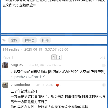
意义所以才想着摩旅!!!
摩旅
程序员
抑郁
144 replies
•
2025-06-19 13:37:07 +08:00
Page 1
1
of 2
2
bugDev
Jun 18, 2025 via iPhone
1
b 站有个摩的司机徐师傅 [摩的司机徐师傅的个人空间-哔哩哔哩]
https://b23.tv/Ezat1HK
churchmice
Jun 18, 2025
2
2
上了年纪就是这样
一方面是见过的事情多了，很少有新的事情能够刺激你的多巴胺
另外一方面是精力不行了
你如果还有时间，就好好去实现下你这个摩旅的事情