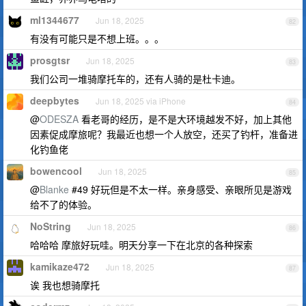
ml1344677
Jun 18, 2025
82
有没有可能只是不想上班。。。
prosgtsr
Jun 18, 2025
83
我们公司一堆骑摩托车的，还有人骑的是杜卡迪。
deepbytes
Jun 18, 2025 via iPhone
84
@
ODESZA
看老哥的经历，是不是大环境越发不好，加上其他
因素促成摩旅呢？我最近也想一个人放空，还买了钓杆，准备进
化钓鱼佬
bowencool
Jun 18, 2025
85
@
Blanke
#49 好玩但是不太一样。亲身感受、亲眼所见是游戏
给不了的体验。
NoString
Jun 18, 2025
86
哈哈哈 摩旅好玩哇。明天分享一下在北京的各种探索
kamikaze472
Jun 18, 2025
87
诶 我也想骑摩托