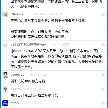
出事故基本都是大事故，同时建议前两年买上三者险，保护他
人，也是保护自己；
Cheons
Jun 18, 2025 via Android
56
不要怕，虽然下来是会累，但骑上去压根不会嫌累。
需要注意的一点，记得吸腹，矫正体态。
减轻骑行时错误体态引起的腰痛问题。
JZ8ZW193q6W9Awgy
Jun 18, 2025
57
@
mark257
#49 ADV 又大又重，你一个新手根本 cover 不住，
听话，真买车就买踏板，你说的新疆西藏现在有很好的铺装路
面，即便部分美景路况不好的不去也没事儿，大美风光多的是，
不缺那一点点。
goodryb
Jun 18, 2025
58
要不试试 nas 和充电器
sosme
Jun 18, 2025
59
想想自己真正的兴趣爱好是什么
mrco
Jun 18, 2025
60