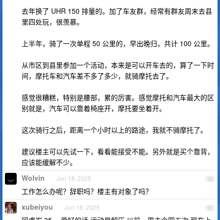
去年换了 UHR 150 排量的。加了车友群，经常有群友周末去县
里四处玩，很羡慕。
上半年，骑了一次单程 50 公里的，早出晚归，共计 100 公里。
从市区到县里参加一个活动，本来是可以开车去的，算了一下时
间，摩托车和汽车差不多了多少，就骑摩托去了。
感觉很糟糕，特别是腰部，累的厉害。感觉摩托和汽车最大的区
别就是，汽车可以靠着椅座开，摩托要坐着开。
这次骑行之后，距离一个小时以上的路途，我就不骑摩托了。
建议楼主可以先试一下，看看能接受不能。另外就是买个靠背，
应该能缓解不少。
Wolvin
Jun 18, 2025
32
工作怎么办呢？辞职吗？楼主有对象了吗？
xubeiyou
Jun 18, 2025
33