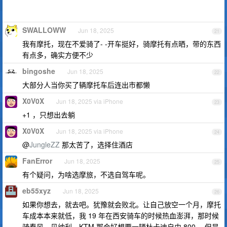
SWALLOWW
Jun 18, 2025
21
我有摩托，现在不爱骑了- -开车挺好，骑摩托有点晒，带的东西
有点多，确实方便不少
bingoshe
Jun 18, 2025
22
大部分人当你买了辆摩托车后连出市都懒
X0V0X
Jun 18, 2025 via iPhone
23
+1 ，只想出去躺
X0V0X
Jun 18, 2025 via iPhone
24
@
JungleZZ
那太苦了，选择住酒店
FanError
Jun 18, 2025
25
有个疑问，为啥选摩旅，不选自驾车呢。
eb55xyz
Jun 18, 2025
26
如果你想去，就去吧。犹豫就会败北。让自己放空一个月，摩托
车成本本来就低，我 19 年在西安骑车的时候热血澎湃，那时候
骑春风，贝纳利，KTM,那会好想要一辆杜卡迪自由 800 ，但是