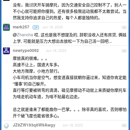
没有，我讨厌开车骑摩托，因为交通安全自己控制不了，别人一
不小心就可能把你撞到。还有很多极限运动我都不太敢尝试。当
然我支持你追求自己的热爱，每个人都是独特的。
mark257
Jun 18, 2025
OP
42
@
Zhancha
哎, 这也是我不想提及的, 辞职没收入还有房贷, 俩娃
上学, 可能就是压力大想出去放松一下为自己活一回吧...
newtype0092
Jun 18, 2025
43
摩旅真的很难。。。
高速不让上，国道大车多。
大地方限摩，小地方禁行。
小车司机当你是空气，想变道直接就朝你逼过来，知道你肯定能
“懂事”的自己躲开。
直行等灯要被转弯的滴滴，碰见摩擦动不动就上来质疑你摩托车
为啥走机动车道，为啥不贴最右边走。
总之就是谁来了都能扇你一巴掌。。。除非真的喜欢，否则哪怕
开个破飞度也能省很多心。
JZ8ZW193q6W9Awgy
Jun 18, 2025
44