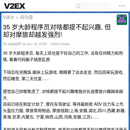
V2EX
问与答
›
35 岁大龄程序员对啥都提不起兴趣, 但
却对摩旅却越发强烈!
By
mark257
at Jun 18, 2025 · 14504 views
35 岁大龄程序员, 每天上班也是干好自己的工作, 没有任何精力和热
情, 看着代码脑子胡思乱想
下班后吃完晚饭,躺床上玩游戏, 眼睛累了出去走走, 然后回来玩游戏,
然后睡觉, 第二天往复......
感觉自己抑郁焦虑了, 对啥都提不起兴趣唯独对长途摩旅兴趣越来越
大.
目前已经在制定计划了, 摩托车驾驶证, 等待最新款 ADV 拉力车上市,
头盔拉力服, 摩旅常用物品, 摩旅线路(上海,安徽,湖北,四川,西藏,新疆,
青海,甘肃,内蒙古, 宁夏,陕西,山西,河南,安徽,江苏)......
不知道大家有没有这种感觉呢, 是真的对啥都提不起兴趣感觉生活毫无