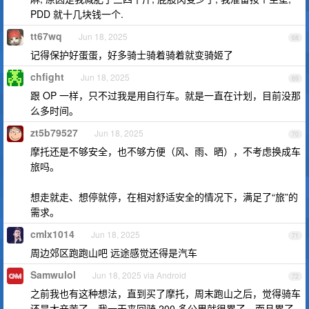
PDD 就十几块钱一个.
tt67wq
Jun 18, 2025
68
记得保护好蛋蛋，好多骑士骑着骑着就变骑姬了
chfight
Jun 18, 2025
69
跟 OP 一样，只不过我是用自行车。就是一直在计划，目前没那
么多时间。
zt5b79527
Jun 18, 2025
70
摩托还是不够安全，也不够方便（风、雨、晒），不考虑换成车
旅吗。
想走就走、想停就停，在相对舒适安全的情况下，满足了“旅”的
需求。
cmlx1014
Jun 18, 2025
71
周边郊区跑跑山吧 远途感觉还得是汽车
Samwulol
Jun 18, 2025 via Android
72
之前我也有这种想法，直到买了摩托，周末跑山之后，觉得骑车
还是太辛苦了。我一天来回骑 200 多公里就很累了，而且累了