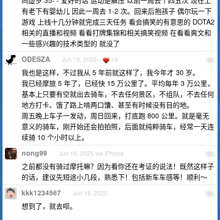
同虚岁 35- - 爱好的话 运动是解压 以前一周去个四五次 现在上
有老下有婴幼儿 因此一周去 1-2 次。回来后抱孩子 偶尔玩一下
游戏 上线十几分钟就完成三天任务 看会搞笑的有意思的 DOTA2
相关的直播和视频 看看打牌集锦和相关搞笑视频 在看看爽文和
一些感兴趣的技术类型的 就没了
ODESZA
Jun 18, 2025
18
34
我也是这样，不过我从 5 年前就这样了，我今年才 30 岁。
我已经摩旅 5 年了，已经快 15 万公里了。平均每年 3 万公里，
基本上只要有空就出去骑车，不去任何景区，不组队，不去任何
地方打卡、饿了路上啃两口馕、甚至有时候没有目的地。
周五晚上车子一发动，周日回来，打底跑 800 公里。就是毫无
意义的骑车，刚开始还会拍拍照，后面就纯粹骑车，经常一天连
续骑 10 个小时以上。
nong99
Jun 18, 2025 via iPhone
35
之前都没有骑过摩托嘛？因为看你还在考证的说法！既然这样子
的话，建议先短途小几段，熟悉下！包括新车车感等！顺利～
kkk1234567
Jun 18, 2025
36
想到了，就去呗。