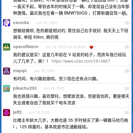
一直买不起，等到去年的时候买了一辆，却发现自己没有当年那
种激情。最近我也在看一辆 BMW750GS ，打算新疆自驾一趟。
csrocks
Jun 18, 2025
27
想做就做呗, 危险都是相对的, 管住自己右手就好. 我天天上下班
骑车, 单程 50km, 爽的很.
opscoffeecn
Jun 18, 2025 via Android
2
28
我的建议是买！这是几年前在 V 站发的帖子，而房车我已经玩
儿了几年了，爽！！
https://www.v2ex.com/t/814857
xiapipi
Jun 18, 2025
29
有时间，有兴趣就做呗。至少现在还有点兴趣。
pikachu233
Jun 18, 2025
30
我也很感兴趣，喜欢摩托，想摩旅流浪，但是我怕死，要是哪天
失业或者自由了我就买个电车流浪
jeff2
Jun 18, 2025
31
比楼主年龄大几岁，大概也是 35 岁时候买了第一辆雅马哈巧格
I ，125 排量的，基本就是市区通勤接娃。