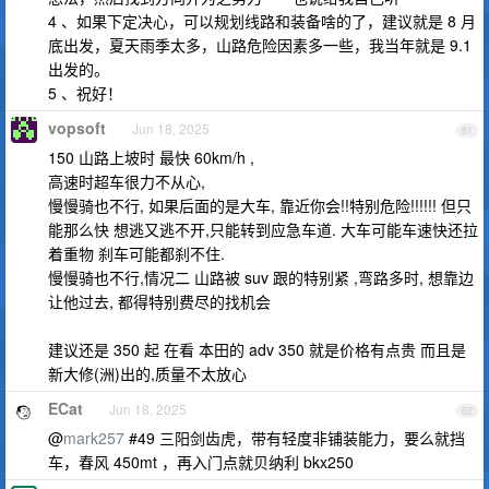
4 、如果下定决心，可以规划线路和装备啥的了，建议就是 8 月
底出发，夏天雨季太多，山路危险因素多一些，我当年就是 9.1
出发的。
5 、祝好！
vopsoft
Jun 18, 2025
61
150 山路上坡时 最快 60km/h ,
高速时超车很力不从心,
慢慢骑也不行, 如果后面的是大车, 靠近你会!!特别危险!!!!!! 但只
能那么快 想逃又逃不开,只能转到应急车道. 大车可能车速快还拉
着重物 刹车可能都刹不住.
慢慢骑也不行,情况二 山路被 suv 跟的特别紧 ,弯路多时, 想靠边
让他过去, 都得特别费尽的找机会
建议还是 350 起 在看 本田的 adv 350 就是价格有点贵 而且是
新大修(洲)出的,质量不太放心
ECat
Jun 18, 2025
62
@
mark257
#49 三阳剑齿虎，带有轻度非铺装能力，要么就挡
车，春风 450mt ，再入门点就贝纳利 bkx250