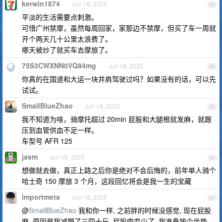
kerwin1874
Jun 18, 2025
63
平淡的生活需要点刺激。
可惜广州禁摩，虽然每周回家，家那边不禁摩，但买了车一周就
开个两天几十公里太浪费了。
哪天被炒了就买车去摩旅了。
75S3CWXNN0VQ84mg
Jun 18, 2025
64
你真的在国道和大运一块并肩驾驶过吗？如果没有的话，可以先
试试。
SmallBlueZhao
Jun 18, 2025
65
我不知道为啥，骑摩托超过 20min 屁股和大腿根就发麻，就跟
压到血管供血不足一样。
车型号 AFR 125
jasm
Jun 18, 2025
66
想做就去做，真正上路之后你是绝对不会后悔的，前年单人骑个
哈士奇 150 摩旅 3 个月，这段回忆将会是我一生的宝藏
importmeta
Jun 18, 2025
67
@
SmallBlueZhao
我和你一样, 之前胖的时候没感觉, 现在屁股
麻, 原因是我减肥了三四十斤, 屁股肉变少了, 我准备按个坐垫,