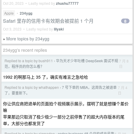
Oct 20, 2023 • Lastly replied by
zhushu77777
Apple
•
234ygg
Safari 里存的信用卡有效期会被提前 1 个月
8
Oct 3, 2023 • Lastly replied by
lilyaki
More topics by 234ygg
»
234ygg's recent replies
Replied to a topic by bush911
华为天才少年吐槽 DeepSeek 面试不规
7 月 8
›
日
范，程序员的你怎么看？
1992 的啊那马上 35 了，确实有难言之急哈哈
Replied to a topic by whathappen
7 号下单的 MBA，这周告之被退单
7 月 4
›
日
了，要重新下。
你让供应商把退单的页面拍个视频展示展示，摆明了就是想赚个差价
嘛
苹果那边只取消了极少极少一部分之前停售了的超大内存版本的尾
单，大部分也都发货了
Replied to a topic by sigmadog
codex business 48 个月的成品号靠
6 月 28