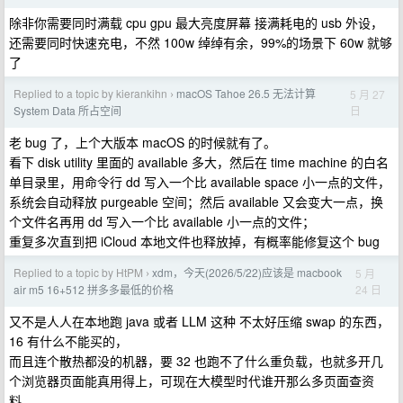
除非你需要同时满载 cpu gpu 最大亮度屏幕 接满耗电的 usb 外设，
还需要同时快速充电，不然 100w 绰绰有余，99%的场景下 60w 就够
了
Replied to a topic by kierankihn
macOS Tahoe 26.5 无法计算
5 月 27
›
日
System Data 所占空间
老 bug 了，上个大版本 macOS 的时候就有了。
看下 disk utility 里面的 available 多大，然后在 time machine 的白名
单目录里，用命令行 dd 写入一个比 available space 小一点的文件，
系统会自动释放 purgeable 空间；然后 available 又会变大一点，换
个文件名再用 dd 写入一个比 available 小一点的文件；
重复多次直到把 iCloud 本地文件也释放掉，有概率能修复这个 bug
Replied to a topic by HtPM
xdm，今天(2026/5/22)应该是 macbook
5 月
›
24 日
air m5 16+512 拼多多最低的价格
又不是人人在本地跑 java 或者 LLM 这种 不太好压缩 swap 的东西，
16 有什么不能买的，
而且连个散热都没的机器，要 32 也跑不了什么重负载，也就多开几
个浏览器页面能真用得上，可现在大模型时代谁开那么多页面查资
料。。