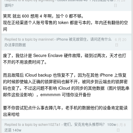
›
日
谱吗?
笑死 就出 600 想用 4 年啊，加个 0 都不够。
现在正经渠道个人账号零售的 token 都是亏本的，年内还有翻倍的空
间
Replied to a topic by maninnet
iPhone 被无故锁住，请问还有什么
6 月 20
›
日
办法拿回数据
废了，我估计是 Secure Enclave 硬件故障，碰到过两次，天才也打
不开的不用浪费时间了。
而且故障后 iCloud backup 也恢复不了，因为在其他 iPhone 上恢复
的时候即使输入正确的锁屏密码也解不开，被同步到云端去的锁屏密
码也变了。不过这问题不影响 iCloud 的同步的其他数据（图片钥匙串
邮件这些没影响），emmmmm 可惜你没开备份
要不你尝试犯点什么事去蹲几年，老手机的数据他们的设备肯定能读
出来哈哈
Replied to a topic by schen1027a1
佬们，安克充电头推荐吗？ 100w
6 月 8
›
日
还是 140w