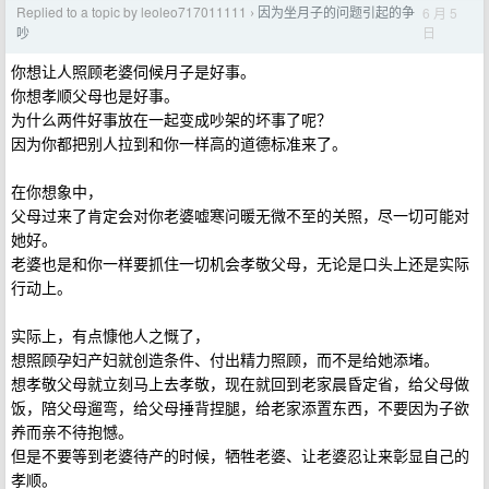
Replied to a topic by leoleo717011111
因为坐月子的问题引起的争
6 月 5
›
日
吵
你想让人照顾老婆伺候月子是好事。
你想孝顺父母也是好事。
为什么两件好事放在一起变成吵架的坏事了呢？
因为你都把别人拉到和你一样高的道德标准来了。
在你想象中，
父母过来了肯定会对你老婆嘘寒问暖无微不至的关照，尽一切可能对
她好。
老婆也是和你一样要抓住一切机会孝敬父母，无论是口头上还是实际
行动上。
实际上，有点慷他人之慨了，
想照顾孕妇产妇就创造条件、付出精力照顾，而不是给她添堵。
想孝敬父母就立刻马上去孝敬，现在就回到老家晨昏定省，给父母做
饭，陪父母遛弯，给父母捶背捏腿，给老家添置东西，不要因为子欲
养而亲不待抱憾。
但是不要等到老婆待产的时候，牺牲老婆、让老婆忍让来彰显自己的
孝顺。