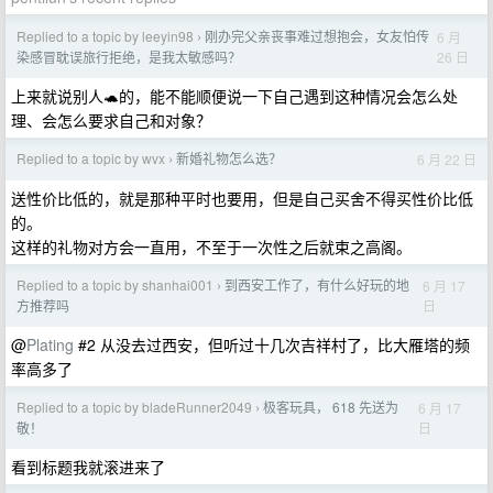
Replied to a topic by leeyin98
刚办完父亲丧事难过想抱会，女友怕传
6 月
›
26 日
染感冒耽误旅行拒绝，是我太敏感吗？
上来就说别人🐢的，能不能顺便说一下自己遇到这种情况会怎么处
理、会怎么要求自己和对象？
Replied to a topic by wvx
新婚礼物怎么选？
6 月 22 日
›
送性价比低的，就是那种平时也要用，但是自己买舍不得买性价比低
的。
这样的礼物对方会一直用，不至于一次性之后就束之高阁。
Replied to a topic by shanhai001
到西安工作了，有什么好玩的地
6 月 17
›
日
方推荐吗
@
Plating
#2 从没去过西安，但听过十几次吉祥村了，比大雁塔的频
率高多了
Replied to a topic by bladeRunner2049
极客玩具， 618 先送为
6 月 17
›
日
敬！
看到标题我就滚进来了