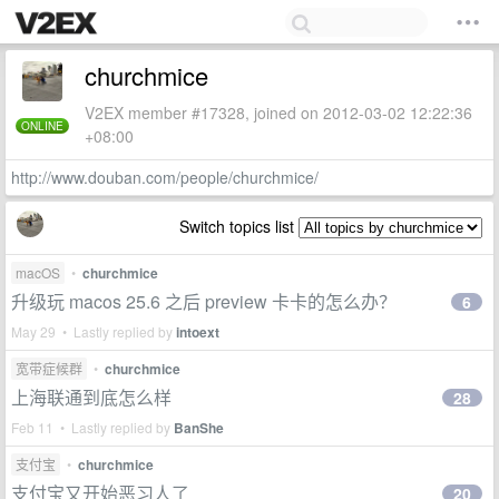
churchmice
V2EX member #17328, joined on 2012-03-02 12:22:36
ONLINE
+08:00
http://www.douban.com/people/churchmice/
Switch topics list
macOS
•
churchmice
升级玩 macos 25.6 之后 preview 卡卡的怎么办？
6
May 29 • Lastly replied by
intoext
宽带症候群
•
churchmice
上海联通到底怎么样
28
Feb 11 • Lastly replied by
BanShe
支付宝
•
churchmice
支付宝又开始恶习人了
20