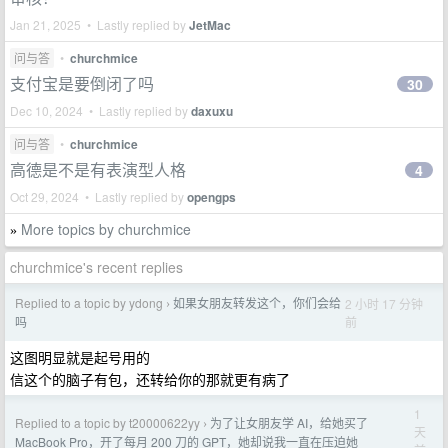
Jan 21, 2025 • Lastly replied by
JetMac
问与答
•
churchmice
支付宝是要倒闭了吗
30
Dec 10, 2024 • Lastly replied by
daxuxu
问与答
•
churchmice
高德是不是有表演型人格
4
Oct 29, 2024 • Lastly replied by
opengps
More topics by churchmice
»
churchmice's recent replies
Replied to a topic by ydong
如果女朋友转发这个，你们会给
2 小时 17 分钟
›
前
吗
这图明显就是起号用的
信这个的脑子有包，还转给你的那就更有病了
1
Replied to a topic by t20000622yy
为了让女朋友学 AI，给她买了
›
天
MacBook Pro，开了每月 200 刀的 GPT，她却说我一直在压迫她