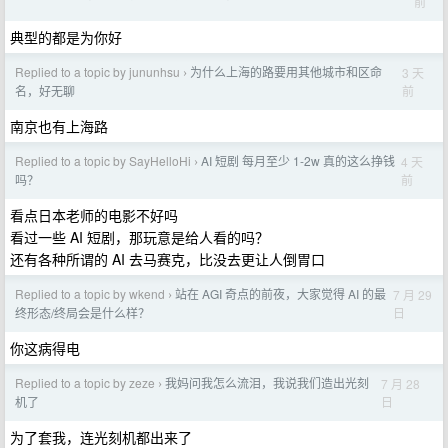
前
典型的都是为你好
Replied to a topic by jununhsu
为什么上海的路要用其他城市和区命
3 天
›
前
名，好无聊
南京也有上海路
Replied to a topic by SayHelloHi
AI 短剧 每月至少 1-2w 真的这么挣钱
4 天
›
前
吗？
看点日本老师的电影不好吗
看过一些 AI 短剧，那玩意是给人看的吗？
还有各种所谓的 AI 去马赛克，比没去更让人倒胃口
Replied to a topic by wkend
站在 AGI 奇点的前夜，大家觉得 AI 的最
7 月 29
›
日
终形态/终局会是什么样？
你这病得电
Replied to a topic by zeze
我妈问我怎么流泪，我说我们造出光刻
7 月 28
›
日
机了
为了套我，连光刻机都出来了