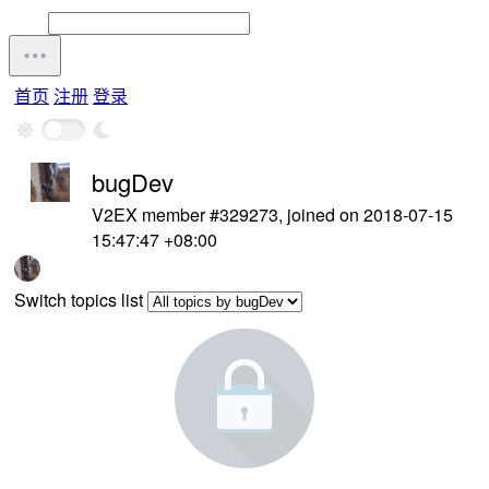
首页
注册
登录
bugDev
V2EX member #329273, joined on 2018-07-15
15:47:47 +08:00
Switch topics list