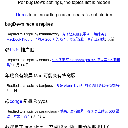
Per bugDev's settings, the topics list is hidden
Deals
info, including closed deals, is not hidden
bugDev's recent replies
Replied to a topic by t20000622yy
›
为了让女朋友学 AI，给她买了
MacBook Pro，开了每月 200 刀的 GPT，她却说我一直在压迫她
3 天前
@
Livid
推广贴
Replied to a topic by obtain
›
618 优惠买 macbook pro m5 还是等 m6 新模
具？
6 月 14 日
年底会有触屏 Mac 可能会有蜂窝版
Replied to a topic by banjueaz
›
B 站 Alan(邵艾伦) 的英语口语课程值得吗
4
月 1 日
@
conge
新概念 yyds
Replied to a topic by paranoiagu
›
苹果开发者账号，在网页上续费 503 错
误，苹果不管？
3 月 13 日
我都是在 app store 了充点钱 到时间自动从那里扣了