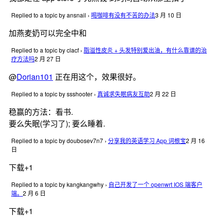
Replied to a topic by ansnail
›
喝咖啡有没有不苦的办法
3 月 10 日
加燕麦奶可以完全中和
Replied to a topic by clacf
›
脂溢性皮炎 + 头发特别爱出油，有什么靠谱的治
疗方法吗
2 月 27 日
@
Dorian101
正在用这个，效果很好。
Replied to a topic by ssshooter
›
真诚求失眠病友互助
2 月 22 日
稳赢的方法：看书.
要么失眠(学习了); 要么睡着.
Replied to a topic by doubosev7n7
›
分享我的英语学习 App 词根宝
2 月 16
日
下载+1
Replied to a topic by kangkangwhy
›
自己开发了一个 openwrt IOS 端客户
端。
2 月 6 日
下载+1