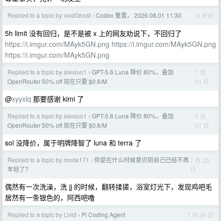
Replied to a topic by voidGhost
Codex 重置， 2026.08.01 11:30
6 天前
›
5h limit 没有回归，是不是被 x 上的网友劝说下，不回归了
https://i.imgur.com/MAyk5GN.png
https://i.imgur.com/MAyk5GN.png
https://i.imgur.com/MAyk5GN.png
Replied to a topic by alexluo1
GPT-5.6 Luna 降价 80%，叠加
7 月
›
31 日
OpenRouter 50% off 现在只要 $0.6/M
@
xyyxlq
那要感谢 kimi 了
Replied to a topic by alexluo1
GPT-5.6 Luna 降价 80%，叠加
7 月
›
31 日
OpenRouter 50% off 现在只要 $0.6/M
sol 没降价，属于明牌降智了 luna 和 terra 了
Replied to a topic by mode171
你是在什么时候意识到自己已经不再
7 月 29
›
日
年轻了？
偶然有一次洗澡，洗 jj 的时候，翻转揉搓，浴室灯光下，发现鸡吧毛
居然有一条银色的，阿西吧噜
Replied to a topic by Livid
Pi Coding Agent
7 月 26 日
›