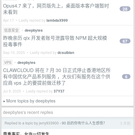
Opus4.7 来了，网页版先上，桌面版本客户端暂时
28
未看到
Apr 17 • Lastly replied by
lambdaX999
信息安全
•
deepbytes
昨晚亲历 qix 开发者账号泄露导致 NPM 超大规模
67
投毒事件
Sep 10, 2025 • Lastly replied by
dcsuibian
VPS
•
deepbytes
CLAWCLOUD 将在 7 月 30 日正式停止香港地区所
有中国优化产品系列服务 ，大伙们有服务在这个供
6
应商 vps 上的要提前做迁移了
Jul 9, 2025 • Lastly replied by
37Y37
More topics by deepbytes
»
deepbytes's recent replies
Replied to a topic by jerry933900
90 后的你有什么人生感悟？
3 天前
›
尊重事实，允许一切发生