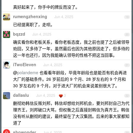
真好起来了，你手中的牌反而没了。
rumengzhenxing
Jun 4, 2025
19
已经提离职了，走呗。
bqzzd
Jun 4, 2025
20
确实看你和老板关系，看你老板态度，我之前也提了之后被领导
劝回，又多待了一年，虽然最后也因为其他原因走了，但多待的
这一年也还行，因为我能确认领导的性格不把这当回事。
iTwoEleven
Jun 4, 2025
21
@
polandeme
也看看年龄段，毕竟年龄段也是能否有机会再进
大厂的基础条件。26 岁前后的 9 个月、28 岁左右的 9 个月和
30 岁左右的 9 个月，对于进大厂的机会来说差别很大了。
dallaslu
Jun 4, 2025
3
22
蒯彻劝韩信反叛刘邦，韩信却想给刘邦机会，要刘邦封自己为代
理齐王，刘邦破口大骂，但权衡之后直接封韩信为真齐王。韩信
没有听从蒯彻的建议，最终留在了大汉集团。后来的事大家都知
道了
showonder
Jun 4, 2025
23