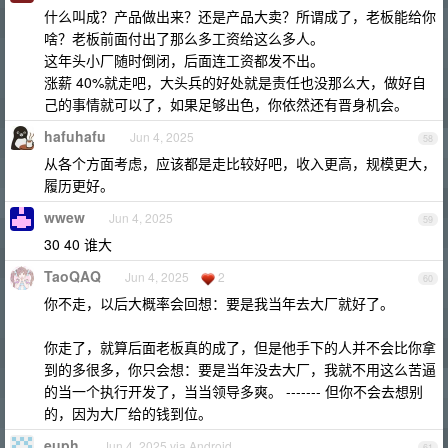
什么叫成？产品做出来？还是产品大卖？所谓成了，老板能给你
啥？老板前面付出了那么多工资给这么多人。
这年头小厂随时倒闭，后面连工资都发不出。
涨薪 40%就走吧，大头兵的好处就是责任也没那么大，做好自
己的事情就可以了，如果足够出色，你依然还有晋身机会。
hafuhafu
Jun 4, 2025
58
从各个方面考虑，应该都是走比较好吧，收入更高，规模更大，
履历更好。
wwew
Jun 4, 2025
59
30 40 谁大
TaoQAQ
Jun 4, 2025
2
60
你不走，以后大概率会回想：要是我当年去大厂就好了。
你走了，就算后面老板真的成了，但是他手下的人并不会比你拿
到的多很多，你只会想：要是当年没去大厂，我就不用这么苦逼
的当一个执行开发了，当当领导多爽。 ------- 但你不会去想别
的，因为大厂给的钱到位。
euph
Jun 4, 2025 via Android
61