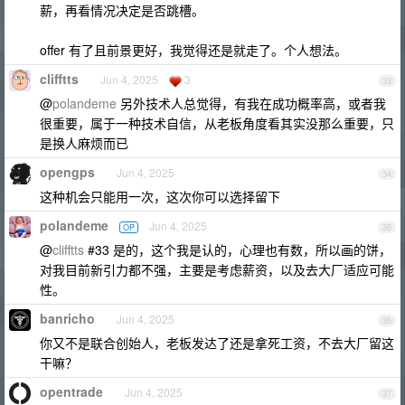
薪，再看情况决定是否跳槽。
offer 有了且前景更好，我觉得还是就走了。个人想法。
clifftts
Jun 4, 2025
3
33
@
polandeme
另外技术人总觉得，有我在成功概率高，或者我
很重要，属于一种技术自信，从老板角度看其实没那么重要，只
是换人麻烦而已
opengps
Jun 4, 2025
34
这种机会只能用一次，这次你可以选择留下
polandeme
Jun 4, 2025
OP
35
@
clifftts
#33 是的，这个我是认的，心理也有数，所以画的饼，
对我目前新引力都不强，主要是考虑薪资，以及去大厂适应可能
性。
banricho
Jun 4, 2025
36
你又不是联合创始人，老板发达了还是拿死工资，不去大厂留这
干嘛？
opentrade
Jun 4, 2025
37