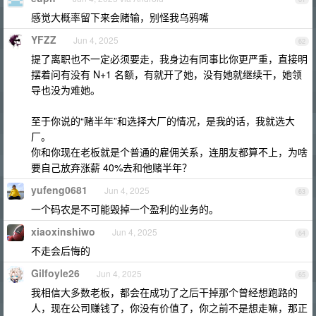
感觉大概率留下来会赌输，别怪我乌鸦嘴
YFZZ
Jun 4, 2025
62
提了离职也不一定必须要走，我身边有同事比你更严重，直接明
摆着问有没有 N+1 名额，有就开了她，没有她就继续干，她领
导也没为难她。
至于你说的“赌半年”和选择大厂的情况，是我的话，我就选大
厂。
你和你现在老板就是个普通的雇佣关系，连朋友都算不上，为啥
要自己放弃涨薪 40%去和他赌半年？
yufeng0681
Jun 4, 2025
63
一个码农是不可能毁掉一个盈利的业务的。
xiaoxinshiwo
Jun 4, 2025
64
不走会后悔的
Gilfoyle26
Jun 4, 2025
65
我相信大多数老板，都会在成功了之后干掉那个曾经想跑路的
人，现在公司赚钱了，你没有价值了，你之前不是想走嘛，那正