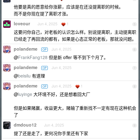
他要是真的愿意给你涨薪，应该是在还没提离职的时候。
而不是你现在提了离职才涨。
loveour
Jun 4, 2025
1
5
这要问你自己，对老板的认识怎么样。别说提离职，主动提离职
已经走了再回流的都有，如果是心态正常的老板，那就没问题。
polandeme
Jun 4, 2025
OP
6
@
FrankFang128
但是新 offer 等不到下个月了。
polandeme
Jun 4, 2025
OP
7
@
beisilu
有道理
polandeme
Jun 4, 2025
1
OP
8
@
luyinge
大环境不好，还是想着回大厂
但是如果赌赢，收益更大，赌输了重新找不一定有现在这种机会
了
dmdouo12
Jun 4, 2025
9
提了还是走了，更何况你手里还有下家