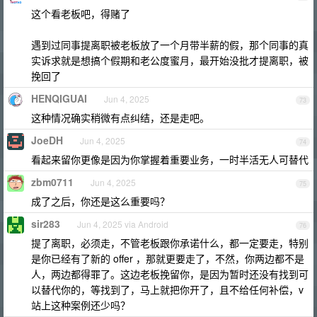
这个看老板吧，得赌了
遇到过同事提离职被老板放了一个月带半薪的假，那个同事的真
实诉求就是想搞个假期和老公度蜜月，最开始没批才提离职，被
挽回了
HENQIGUAI
Jun 4, 2025
73
这种情况确实稍微有点纠结，还是走吧。
JoeDH
Jun 4, 2025
74
看起来留你更像是因为你掌握着重要业务，一时半活无人可替代
zbm0711
Jun 4, 2025
75
成了之后，你还是这么重要吗？
sir283
Jun 4, 2025 via Android
76
提了离职，必须走，不管老板跟你承诺什么，都一定要走，特别
是你已经有了新的 offer ，那就更要走了，不然，你两边都不是
人，两边都得罪了。这边老板挽留你，是因为暂时还没有找到可
以替代你的，等找到了，马上就把你开了，且不给任何补偿，v
站上这种案例还少吗？