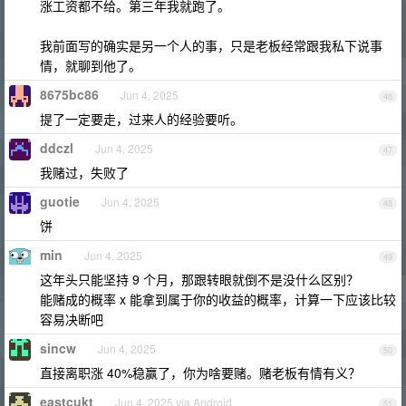
涨工资都不给。第三年我就跑了。
我前面写的确实是另一个人的事，只是老板经常跟我私下说事
情，就聊到他了。
8675bc86
Jun 4, 2025
46
提了一定要走，过来人的经验要听。
ddczl
Jun 4, 2025
47
我赌过，失败了
guotie
Jun 4, 2025
48
饼
min
Jun 4, 2025
49
这年头只能坚持 9 个月，那跟转眼就倒不是没什么区别？
能赌成的概率 x 能拿到属于你的收益的概率，计算一下应该比较
容易决断吧
sincw
Jun 4, 2025
50
直接离职涨 40%稳赢了，你为啥要赌。赌老板有情有义？
eastcukt
Jun 4, 2025 via Android
51