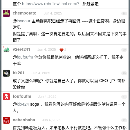
这个
https://www.rebuildwithai.com/？
那赶紧走
chempotato
Jun 4, 2025
38
@
loveour
主动提离职已经走了再回流 ===这个正常啊，身边很
常见
但是提了离职，这一次肯定要走的，以后回来不回来是下次的事
情了
v2er4241
Jun 4, 2025
2
39
@
foufoufm
他忽悠我跟他创业的，他饼都画成这样了，我不走
干嘛
bk201
Jun 4, 2025
40
成了又怎么样呢？你就是自己人了，你就可以当 CEO 了？饼都
没给你
foufoufm
Jun 4, 2025
41
@
klo424
soga ，我看你写的内容好像是老板跟你单独说另一个
人。
nabanbaba
Jun 4, 2025
42
首先判断老板为人，如果老板人不行就走吧。不管做什么工作都