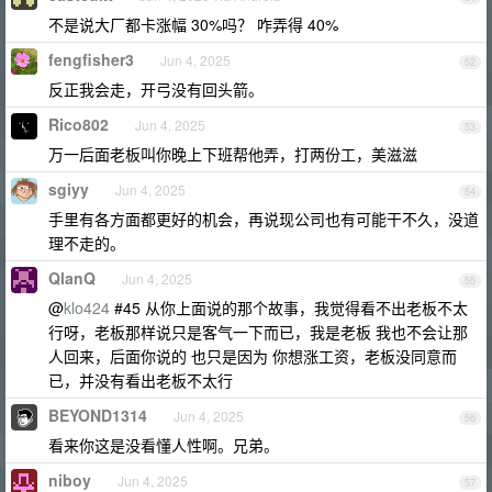
不是说大厂都卡涨幅 30%吗？ 咋弄得 40%
fengfisher3
Jun 4, 2025
52
反正我会走，开弓没有回头箭。
Rico802
Jun 4, 2025
53
万一后面老板叫你晚上下班帮他弄，打两份工，美滋滋
sgiyy
Jun 4, 2025
54
手里有各方面都更好的机会，再说现公司也有可能干不久，没道
理不走的。
QlanQ
Jun 4, 2025
55
@
klo424
#45 从你上面说的那个故事，我觉得看不出老板不太
行呀，老板那样说只是客气一下而已，我是老板 我也不会让那
人回来，后面你说的 也只是因为 你想涨工资，老板没同意而
已，并没有看出老板不太行
BEYOND1314
Jun 4, 2025
56
看来你这是没看懂人性啊。兄弟。
niboy
Jun 4, 2025
57