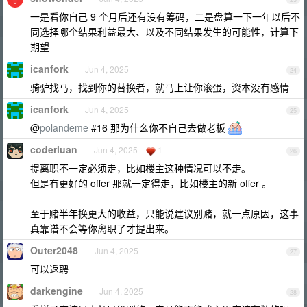
一是看你自己 9 个月后还有没有筹码，二是盘算一下一年以后不
同选择哪个结果利益最大、以及不同结果发生的可能性，计算下
期望
icanfork
Jun 4, 2025
24
骑驴找马，找到你的替换者，就马上让你滚蛋，资本没有感情
icanfork
Jun 4, 2025
25
@
polandeme
#16 那为什么你不自己去做老板
coderluan
Jun 4, 2025
1
26
提离职不一定必须走，比如楼主这种情况可以不走。
但是有更好的 offer 那就一定得走，比如楼主的新 offer 。
至于赌半年换更大的收益，只能说建议别赌，就一点原因，这事
真靠谱不会等你离职了才提出来。
Outer2048
Jun 4, 2025
27
可以返聘
darkengine
Jun 4, 2025
28