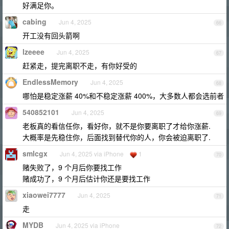
好满足你。
cabing
Jun 4, 2025
66
开工没有回头箭啊
lzeeee
Jun 4, 2025
67
赶紧走，提完离职不走，有你好受的
EndlessMemory
Jun 4, 2025
68
哪怕是稳定涨薪 40%和不稳定涨薪 400%，大多数人都会选前者
540852101
Jun 4, 2025
69
老板真的看信任你，看好你，就不是你要离职了才给你涨薪.
大概率是先稳住你，后面找到替代你的人，你会被迫离职了.
smlcgx
Jun 4, 2025 via iPhone
1
70
赌失败了，9 个月后你要找工作
赌成功了，9 个月后估计你还是要找工作
xiaowei7777
Jun 4, 2025
71
走
MYDB
Jun 4, 2025 via iPhone
72