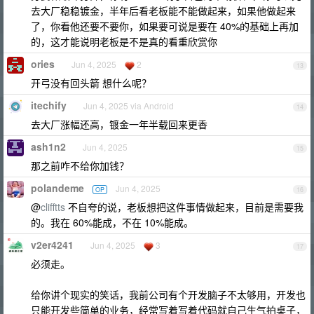
去大厂稳稳镀金，半年后看老板能不能做起来，如果他做起来
了，你看他还要不要你，如果要可说是要在 40%的基础上再加
的，这才能说明老板是不是真的看重欣赏你
ories
Jun 4, 2025
2
13
开弓没有回头箭 想什么呢？
itechify
Jun 4, 2025 via Android
14
去大厂涨幅还高，镀金一年半载回来更香
ash1n2
Jun 4, 2025
15
那之前咋不给你加钱？
polandeme
Jun 4, 2025
OP
16
@
clifftts
不自夸的说，老板想把这件事情做起来，目前是需要我
的。我在 60%能成，不在 10%能成。
v2er4241
Jun 4, 2025
3
17
必须走。
给你讲个现实的笑话，我前公司有个开发脑子不太够用，开发也
只能开发些简单的业务，经常写着写着代码就自己生气拍桌子，