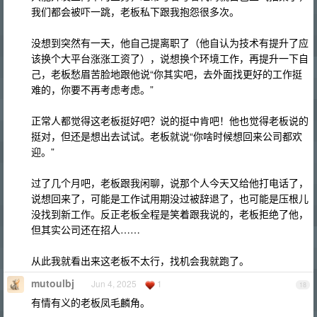
我们都会被吓一跳，老板私下跟我抱怨很多次。
没想到突然有一天，他自己提离职了（他自认为技术有提升了应
该换个大平台涨涨工资了），说想换个环境工作，再提升一下自
己，老板愁眉苦脸地跟他说“你其实吧，去外面找更好的工作挺
难的，你要不再考虑考虑。”
正常人都觉得这老板挺好吧？说的挺中肯吧！他也觉得老板说的
挺对，但还是想出去试试。老板就说“你啥时候想回来公司都欢
迎。”
过了几个月吧，老板跟我闲聊，说那个人今天又给他打电话了，
说想回来了，可能是工作试用期没过被辞退了，也可能是压根儿
没找到新工作。反正老板全程是笑着跟我说的，老板拒绝了他，
但其实公司还在招人……
从此我就看出来这老板不太行，找机会我就跑了。
mutoulbj
Jun 4, 2025
1
18
有情有义的老板凤毛麟角。