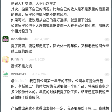
是跟人打交道，人不行趁早走
其次，掂量下自己的情况，比如自己的收入是不是家里的很重要
的来源，家里经济情况能不能抗风险。
如果可以，建议跟从自己的喜好选择，就是留下创业
如果家里经济不太理想或者需要你一人养全家还有小孩，那就选
个相对稳妥的
noodlesfu
Jun 4, 2025
43
提了离职，流程都走完了，回去休一周年假，又和老板说回去继
续上班的路过
KiriGiri
Jun 4, 2025
44
画饼不能充饥
v2er4241
Jun 4, 2025
45
@
foufoufm
我在前公司第一年干的不错，公司本来是做外包
的，老板第二年的时候忽悠我说要做一个新产品，将来给我多少
多少股份什么的。年底的时候我提了涨工资，结果还在跟我说产
品做好了给我股份。
产品做出来卖不卖得出去都不一定，我还要股份干嘛……我就想