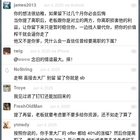
james2013
Jun 4, 2025 via Android
77
你的想法很幼稚，如果留下过几个月你必会后悔
当你提了离职后，老板跟你是对立的两方，你离职损害他的利
益，让你留下来只是暂时稳住你，一边找人替代你，把你的价值
榨干就会逼你走了
他又不是你爹，凭什么会一直信任曾经要离职的下属？
twig
Jun 4, 2025 via iPhone
78
@
wwew
念旧的情谊最大。摔！
NoString
Jun 4, 2025
79
走啊 直接去大厂 别留 留了你就是 sb
Troye
Jun 4, 2025
80
我见过退了钉钉还能加回来的
FreshOldMan
Jun 4, 2025
81
提了再留，老板就要考虑要不要多给你资源，还不如走了算了
ytmsdy
Jun 4, 2025
82
按照你说的，你手里大厂的 offer 都给 40%的涨幅？然后你提离
职了，老板才给你涨 30%？至少要涨 50%或者更多才考虑留下