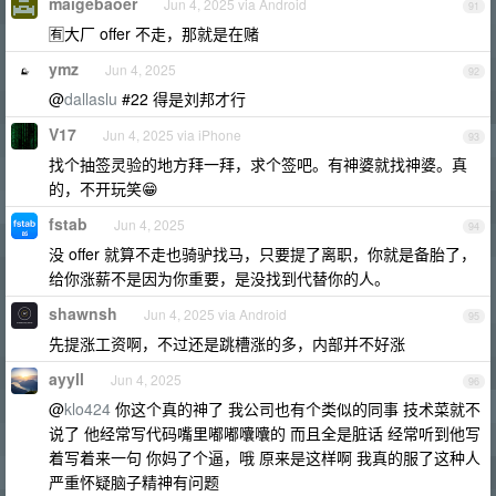
maigebaoer
Jun 4, 2025 via Android
91
🈶大厂 offer 不走，那就是在赌
ymz
Jun 4, 2025
92
@
dallaslu
#22 得是刘邦才行
V17
Jun 4, 2025 via iPhone
93
找个抽签灵验的地方拜一拜，求个签吧。有神婆就找神婆。真
的，不开玩笑😁
fstab
Jun 4, 2025
94
没 offer 就算不走也骑驴找马，只要提了离职，你就是备胎了，
给你涨薪不是因为你重要，是没找到代替你的人。
shawnsh
Jun 4, 2025 via Android
95
先提涨工资啊，不过还是跳槽涨的多，内部并不好涨
ayyll
Jun 4, 2025
96
@
klo424
你这个真的神了 我公司也有个类似的同事 技术菜就不
说了 他经常写代码嘴里嘟嘟囔囔的 而且全是脏话 经常听到他写
着写着来一句 你妈了个逼，哦 原来是这样啊 我真的服了这种人
严重怀疑脑子精神有问题