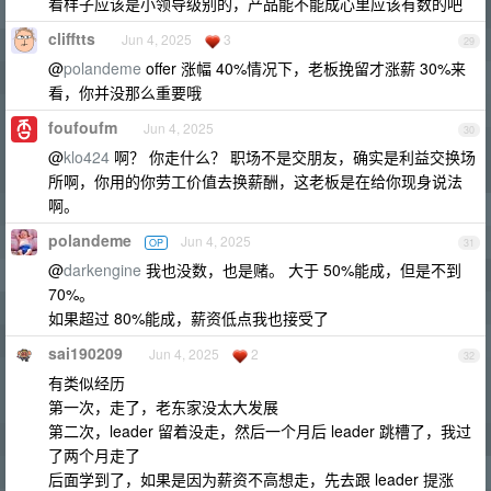
看样子应该是小领导级别的，产品能不能成心里应该有数的吧
clifftts
Jun 4, 2025
3
29
@
polandeme
offer 涨幅 40%情况下，老板挽留才涨薪 30%来
看，你并没那么重要哦
foufoufm
Jun 4, 2025
30
@
klo424
啊？ 你走什么？ 职场不是交朋友，确实是利益交换场
所啊，你用的你劳工价值去换薪酬，这老板是在给你现身说法
啊。
polandeme
Jun 4, 2025
OP
31
@
darkengine
我也没数，也是赌。 大于 50%能成，但是不到
70%。
如果超过 80%能成，薪资低点我也接受了
sai190209
Jun 4, 2025
2
32
有类似经历
第一次，走了，老东家没太大发展
第二次，leader 留着没走，然后一个月后 leader 跳槽了，我过
了两个月走了
后面学到了，如果是因为薪资不高想走，先去跟 leader 提涨