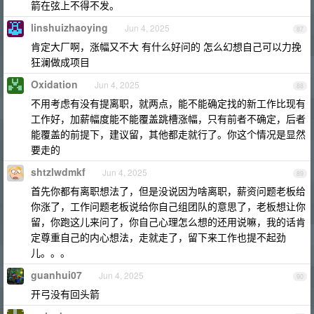
箭在弦上不得不发。
linshuizhaoying
Jun 4, 2025
87
肯定大厂啊，涨幅又不大 有什么好问的 怎么幻想自己可以力挽
狂澜做成项目
Oxidation
Jun 4, 2025
88
不用考虑有没有提离职，就两点，能不能确定找的新工作比现有
工作好，加薪幅度能不能覆盖跳槽涨幅，只有前者不确定，后者
能覆盖的前提下，建议留，其他都走就行了。你这个情况是显然
要走的
shtzlwdmkf
Jun 4, 2025
89
首先你都有离职想法了，但是没说因为啥离职，薪资问题老板给
你涨了，工作问题老板说给你自己组团队的意思了，老板想让你
留，你跑这儿来问了，你自己心理怎么想的还用说嘛，我的话肯
定尊重自己的内心想法，走就走了，留下来工作也提不起劲
儿。。。
guanhui07
Jun 4, 2025
90
开弓没有回头箭