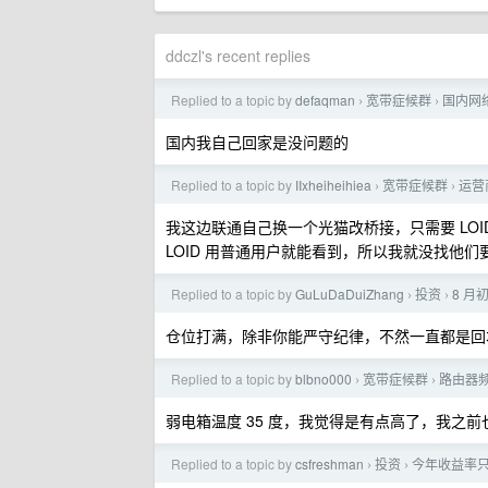
ddczl's recent replies
Replied to a topic by
defaqman
宽带症候群
国内网
›
›
国内我自己回家是没问题的
Replied to a topic by
IIxheiheihiea
宽带症候群
运营
›
›
我这边联通自己换一个光猫改桥接，只需要 LOID 
LOID 用普通用户就能看到，所以我就没找他们
Replied to a topic by
GuLuDaDuiZhang
投资
8 
›
›
仓位打满，除非你能严守纪律，不然一直都是回
Replied to a topic by
blbno000
宽带症候群
路由器
›
›
弱电箱温度 35 度，我觉得是有点高了，我之
Replied to a topic by
csfreshman
投资
今年收益率只
›
›