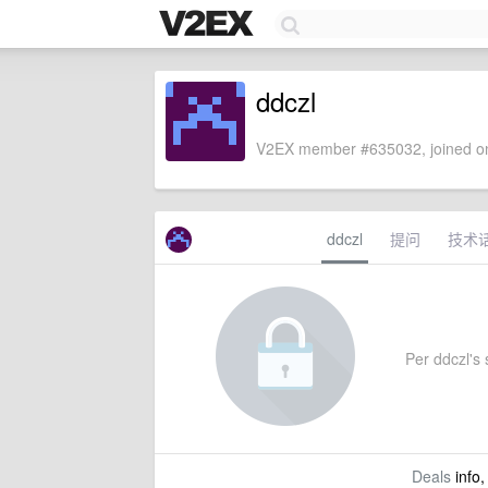
ddczl
V2EX member #635032, joined on
ddczl
提问
技术
Per ddczl's s
Deals
info,