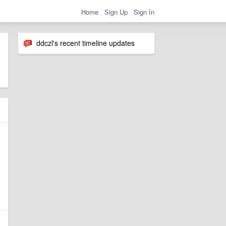
Home
Sign Up
Sign In
ddczl's recent timeline updates