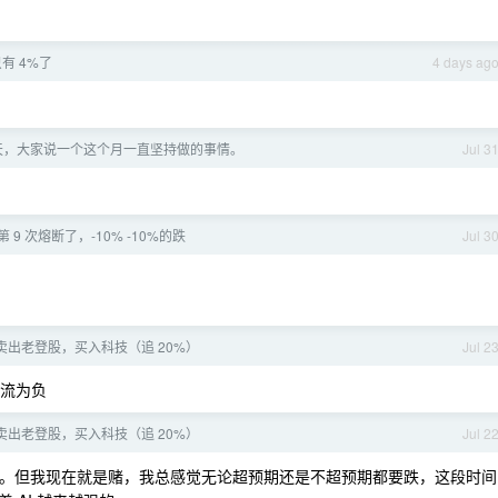
有 4%了
4 days ag
一天，大家说一个这个月一直坚持做的事情。
Jul 3
9 次熔断了，-10% -10%的跌
Jul 3
.21 卖出老登股，买入科技（追 20%）
Jul 2
流为负
.21 卖出老登股，买入科技（追 20%）
Jul 2
ex 。但我现在就是赌，我总感觉无论超预期还是不超预期都要跌，这段时间