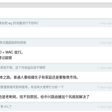
络会把 wg 的流量进行干扰吗？
1 day ag
商光猫超级密码获取
1 day ag
+ MAC 就行。
要过超密
月初表现不错，这个月收益应该不错吧
2 days ag
本之路。普通人要结婚生子有家庭还是要敬畏市场。
频繁重新拨号影响使用，有没有大佬帮忙分析一下
3 days ag
前也是老断网，找不到原因，给中兴路由器加个风扇就解决了
有 4%了
4 days ag