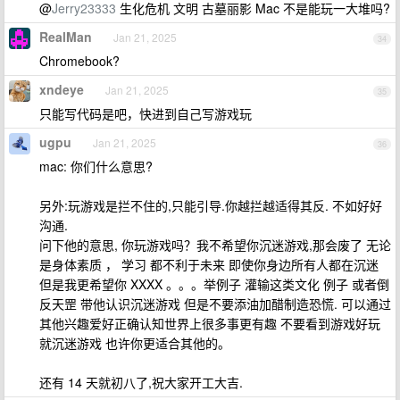
@
Jerry23333
生化危机 文明 古墓丽影 Mac 不是能玩一大堆吗?
RealMan
Jan 21, 2025
34
Chromebook?
xndeye
Jan 21, 2025
35
只能写代码是吧，快进到自己写游戏玩
ugpu
Jan 21, 2025
36
mac: 你们什么意思?
另外:玩游戏是拦不住的,只能引导.你越拦越适得其反. 不如好好
沟通.
问下他的意思, 你玩游戏吗？我不希望你沉迷游戏,那会废了 无论
是身体素质 ， 学习 都不利于未来 即使你身边所有人都在沉迷
但是我更希望你 XXXX 。。。举例子 灌输这类文化 例子 或者倒
反天罡 带他认识沉迷游戏 但是不要添油加醋制造恐慌. 可以通过
其他兴趣爱好正确认知世界上很多事更有趣 不要看到游戏好玩
就沉迷游戏 也许你更适合其他的。
还有 14 天就初八了,祝大家开工大吉.