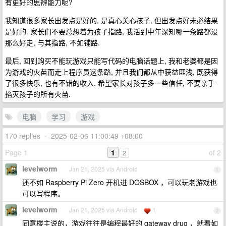
有更好的思辨能力呢?
我知道很多家长出发点是好的, 是真心关心孩子, 但出发点好未必结果
是好的. 家长们不要总想着为孩子指路, 我活到中年深知哪一条路都没
那么好走, 与其指路, 不如铺路.
最后, 回到购买不能玩游戏只能写代码的电脑话题上, 我和老婆都是因
为游戏的火苗而走上程序员这条路, 并且我们都从中获益匪浅, 既获得
了很多快乐, 也有不错的收入. 希望家长对孩子多一些信任, 不要亲手
掐灭孩子的所有火苗.
电脑
学习
游戏
170 replies
•
2025-02-06 11:00:49 +08:00
Page 1
1
of 2
2
levelworm
Jan 21, 2025 via Android
1
还不如 Raspberry Pi Zero 开机进 DOSBOX ，可以玩老游戏也
可以写程序。
levelworm
Jan 21, 2025 via Android
1
2
同意楼主说的，游戏往往是编程最好的 gateway drug ，就看如