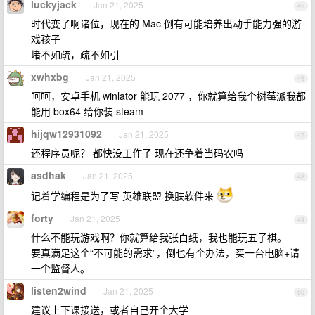
luckyjack
Jan 21, 2025
45
时代变了啊诸位，现在的 Mac 倒有可能培养出动手能力强的游
戏孩子
堵不如疏，疏不如引
xwhxbg
Jan 21, 2025
46
呵呵，安卓手机 winlator 能玩 2077 ，你就算给我个树莓派我都
能用 box64 给你装 steam
hijqw12931092
Jan 21, 2025
47
还程序员呢？ 都快没工作了 现在还争着当码农吗
asdhak
Jan 21, 2025
48
记着学编程是为了写 英雄联盟 换肤软件来
forty
Jan 21, 2025
49
什么不能玩游戏啊？你就算给我张白纸，我也能玩五子棋。
要真满足这个“不可能的需求”，倒也有个办法，买一台电脑+请
一个监督人。
listen2wind
Jan 21, 2025
50
建议上下课接送，或者自己开个大学