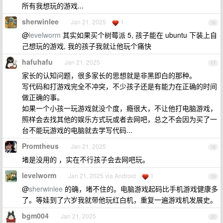
所有我想玩的游戏...
sherwinlee
Jan 21, 2025
1
16
@
levelworm
其实如果买个树莓派 5, 孩子能在 ubuntu 下装上自
己想玩的游戏, 我的孩子我就让他玩个痛快
hafuhafu
Jan 21, 2025
17
家长的认知问题，很多家长的思想就是非黑即白的那种。
写代码和打游戏完全不冲突，不少孩子还是有能力在正确的时间
做正确的事。
如果一个小孩一玩游戏就没个度，瘾很大，不让他打电脑游戏，
照样会去找其他的娱乐方式玩或者去网吧，总之不会因为买了一
台不能玩游戏的电脑就去学写代码...
Promtheus
Jan 21, 2025
18
堵是没用的 ，实在不行孩子会去网吧玩。
levelworm
Jan 21, 2025 via Android
1
19
@
sherwinlee
的确，堵不住的。电脑游戏起码比手机游戏健康多
了。等娃到了六岁我就带他玩红白机，重复一遍游戏机发展史。
bgm004
Jan 21, 2025
20