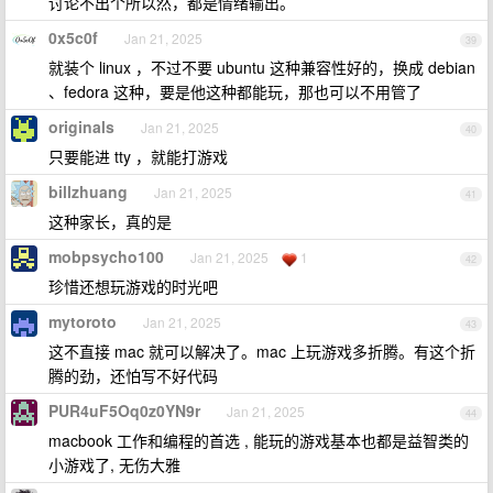
讨论不出个所以然，都是情绪输出。
0x5c0f
Jan 21, 2025
39
就装个 linux ，不过不要 ubuntu 这种兼容性好的，换成 debian
、fedora 这种，要是他这种都能玩，那也可以不用管了
originals
Jan 21, 2025
40
只要能进 tty ，就能打游戏
billzhuang
Jan 21, 2025
41
这种家长，真的是
mobpsycho100
Jan 21, 2025
1
42
珍惜还想玩游戏的时光吧
mytoroto
Jan 21, 2025
43
这不直接 mac 就可以解决了。mac 上玩游戏多折腾。有这个折
腾的劲，还怕写不好代码
PUR4uF5Oq0z0YN9r
Jan 21, 2025
44
macbook 工作和编程的首选 , 能玩的游戏基本也都是益智类的
小游戏了, 无伤大雅