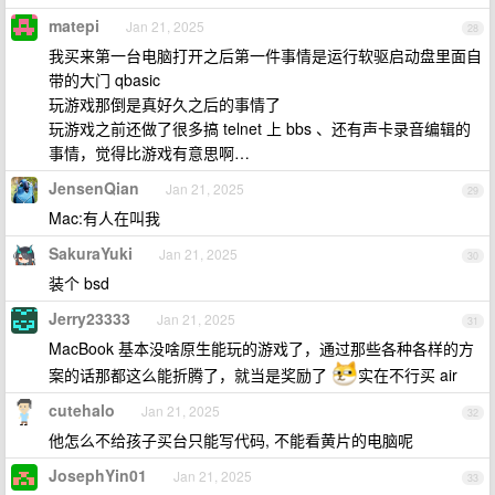
matepi
Jan 21, 2025
28
我买来第一台电脑打开之后第一件事情是运行软驱启动盘里面自
带的大门 qbasic
玩游戏那倒是真好久之后的事情了
玩游戏之前还做了很多搞 telnet 上 bbs 、还有声卡录音编辑的
事情，觉得比游戏有意思啊…
JensenQian
Jan 21, 2025
29
Mac:有人在叫我
SakuraYuki
Jan 21, 2025
30
装个 bsd
Jerry23333
Jan 21, 2025
31
MacBook 基本没啥原生能玩的游戏了，通过那些各种各样的方
案的话那都这么能折腾了，就当是奖励了
实在不行买 air
cutehalo
Jan 21, 2025
32
他怎么不给孩子买台只能写代码, 不能看黄片的电脑呢
JosephYin01
Jan 21, 2025
33