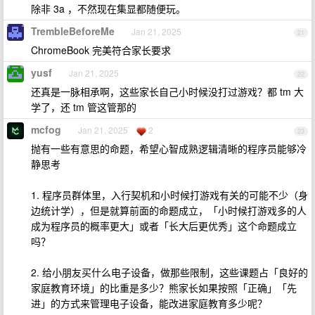
除非 3a ，不然现在集显都随便玩。
TrembleBeforeMe
Jan 21, 2025
21
ChromeBook 完美符合家长要求
yusf
Jan 21, 2025
22
还真是一脉相承啊，这些家长自己小时候没打过游戏？都 tm 大
学了，还 tm 管这管那的
mcfog
Jan 21, 2025
2
23
抛有一些有意思的命题，希望心智成熟逻辑清晰的程序员能够冷
静思考
1. 程序员群体里，入行契机和小时候打游戏有关的可能不少（身
边统计学），但是就算前面的命题成立，「小时候打游戏多的人
成为程序员的概率更大」或者「长大后更优秀」这个命题成立
吗？
2. 给小朋友买什么电子设备，做那些限制，这些课题占「良好的
家庭教育环境」的比重是多少？熊家长如果按照「正确」「先
进」的方式来管理电子设备，能改进家庭教育多少呢？