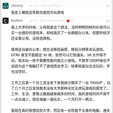
Jinnrry
Jan 21, 2025 via iPhone
14
我走上编程这条路也是因为玩游戏
karben
Jan 21, 2025 via Android
25
15
我上大学的时候，父母就是这个想法，当时明明同样的价钱可以
买一台很好的游戏本，却给我买了一台旗舰办公本。但那时经济
还全靠父母，没有选择权。
我用这台破办公本，想办法降低画质、降低分辨率去玩游戏，
GTA5 甚至不能稳定 30 帧，依然可以打到通关。3A 大作带不
动，就去玩一些不需要性能的独立小游戏。不想学习的时候也不
会因为这个电脑打不了游戏而去学习，结果就是玩也没玩好，学
也没学好。
工作之后第一个月工资没发下来我就分期买了一台 Y9000P ，玩
了几个月之后发现根本没有大学那种无忧无虑玩游戏的感觉了。
工作、生活、爱情占据我越来越多的时间，我的游戏时间不得不
一点点减少，现在电脑一直吃灰，一个月打开一两次。
我现在真的很想回到大学，然后有一台性能不太差的电脑，通关