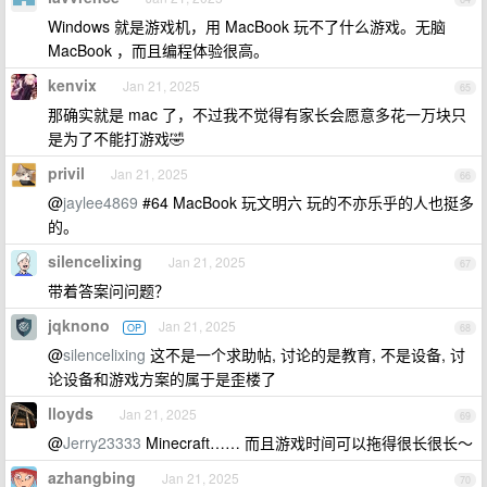
Windows 就是游戏机，用 MacBook 玩不了什么游戏。无脑
MacBook ，而且编程体验很高。
kenvix
Jan 21, 2025
65
那确实就是 mac 了，不过我不觉得有家长会愿意多花一万块只
是为了不能打游戏🤣
privil
Jan 21, 2025
66
@
jaylee4869
#64 MacBook 玩文明六 玩的不亦乐乎的人也挺多
的。
silencelixing
Jan 21, 2025
67
带着答案问问题？
jqknono
Jan 21, 2025
OP
68
@
silencelixing
这不是一个求助帖, 讨论的是教育, 不是设备, 讨
论设备和游戏方案的属于是歪楼了
lloyds
Jan 21, 2025
69
@
Jerry23333
Minecraft…… 而且游戏时间可以拖得很长很长～
azhangbing
Jan 21, 2025
70