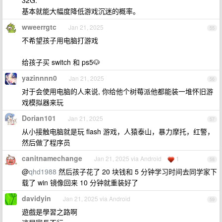
32G.
基本就能大幅度降低游戏沉迷的概率。
wweerrgtc
Jan 21, 2025
55
不希望孩子用电脑打游戏
给孩子买 switch 和 ps5🐶
yazinnnn0
Jan 21, 2025
56
对于会使用电脑的人来说, 你给他个树莓派他都能装一堆怀旧游
戏模拟器来玩
Dorian101
Jan 21, 2025
57
从小接触电脑就是玩 flash 游戏，人猿泰山，暴力摩托，红警，
然后做了程序员
canitnamechange
Jan 21, 2025 via Android
1
58
@
qhd1988
然后孩子花了 20 块钱和 5 分钟学习时间去同学家下
载了 win 镜像回来 10 分钟就重装好了
davidyin
Jan 21, 2025 via Android
59
遊戲是學習之路啊