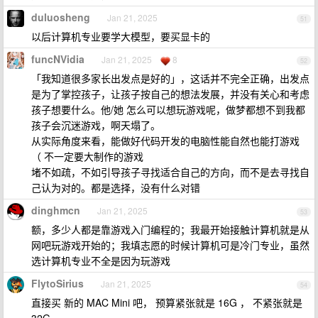
duluosheng
Jan 21, 2025
51
以后计算机专业要学大模型，要买显卡的
funcNVidia
Jan 21, 2025
8
52
「我知道很多家长出发点是好的」，这话并不完全正确，出发点
是为了掌控孩子，让孩子按自己的想法发展，并没有关心和考虑
孩子想要什么。他/她 怎么可以想玩游戏呢，做梦都想不到我都
孩子会沉迷游戏，啊天塌了。
从实际角度来看，能做好代码开发的电脑性能自然也能打游戏
（ 不一定要大制作的游戏
堵不如疏，不如引导孩子寻找适合自己的方向，而不是去寻找自
己认为对的。都是选择，没有什么对错
dinghmcn
Jan 21, 2025
53
额，多少人都是靠游戏入门编程的；我最开始接触计算机就是从
网吧玩游戏开始的；我填志愿的时候计算机可是冷门专业，虽然
选计算机专业不全是因为玩游戏
FlytoSirius
Jan 21, 2025
54
直接买 新的 MAC Mini 吧， 预算紧张就是 16G ， 不紧张就是