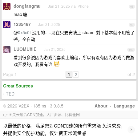
dongfangmu
Jan 21, 2025 via iPhone
98
mac 嘛
1235467
Jan 21, 2025
99
@
0x5c0f
没用的.....现在只要安装上 steam 剩下基本就不用管了
🤣，全自动
LUOMUXIE
Jan 21, 2025
100
看到很多说因为游戏而喜欢上编程，所以有没有因为游戏而做游
戏开发的，我看有谁
Page 1
1
of 2
2
Great Sources
TED
›
© 2026 V2EX · 185ms · 3.9.8.5
About
·
Language
👉 图灵云融合CDN加速，大厂资源、比价全网
以最低的价格，满足您对CDN加速的所有需求🚀 免请求费，
›
并提供安全防护功能，仅计费正常流量💰