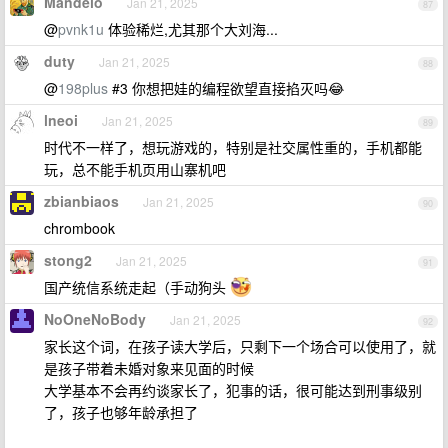
Mandelo
Jan 21, 2025
87
@
pvnk1u
体验稀烂,尤其那个大刘海...
duty
Jan 21, 2025
88
@
198plus
#3 你想把娃的编程欲望直接掐灭吗😂
lneoi
Jan 21, 2025
89
时代不一样了，想玩游戏的，特别是社交属性重的，手机都能
玩，总不能手机页用山寨机吧
zbianbiaos
Jan 21, 2025
90
chrombook
stong2
Jan 21, 2025
91
国产统信系统走起（手动狗头
NoOneNoBody
Jan 21, 2025
92
家长这个词，在孩子读大学后，只剩下一个场合可以使用了，就
是孩子带着未婚对象来见面的时候
大学基本不会再约谈家长了，犯事的话，很可能达到刑事级别
了，孩子也够年龄承担了