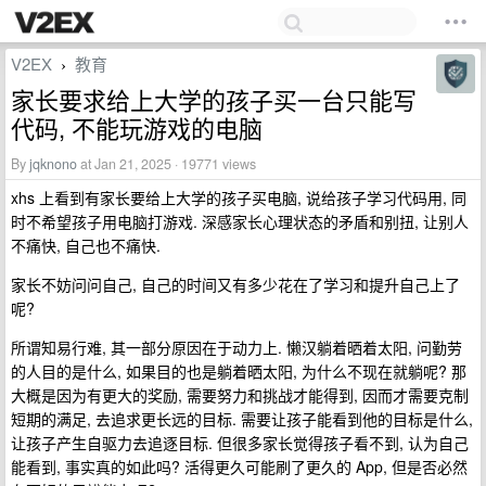
V2EX
教育
›
家长要求给上大学的孩子买一台只能写
代码, 不能玩游戏的电脑
By
jqknono
at Jan 21, 2025 · 19771 views
xhs 上看到有家长要给上大学的孩子买电脑, 说给孩子学习代码用, 同
时不希望孩子用电脑打游戏. 深感家长心理状态的矛盾和别扭, 让别人
不痛快, 自己也不痛快.
家长不妨问问自己, 自己的时间又有多少花在了学习和提升自己上了
呢?
所谓知易行难, 其一部分原因在于动力上. 懒汉躺着晒着太阳, 问勤劳
的人目的是什么, 如果目的也是躺着晒太阳, 为什么不现在就躺呢? 那
大概是因为有更大的奖励, 需要努力和挑战才能得到, 因而才需要克制
短期的满足, 去追求更长远的目标. 需要让孩子能看到他的目标是什么,
让孩子产生自驱力去追逐目标. 但很多家长觉得孩子看不到, 认为自己
能看到, 事实真的如此吗? 活得更久可能刷了更久的 App, 但是否必然