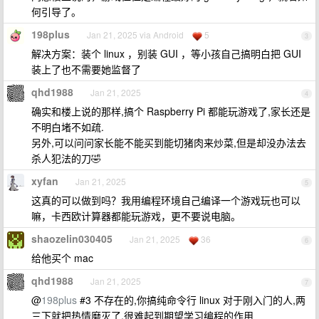
何引导了。
198plus
Jan 21, 2025 via Android
5
3
解决方案：装个 linux ，别装 GUI ，等小孩自己搞明白把 GUI
装上了也不需要她监督了
qhd1988
Jan 21, 2025
4
确实和楼上说的那样,搞个 Raspberry Pi 都能玩游戏了,家长还是
不明白堵不如疏.
另外,可以问问家长能不能买到能切猪肉来炒菜,但是却没办法去
杀人犯法的刀🤣
xyfan
Jan 21, 2025
5
这真的可以做到吗？我用编程环境自己编译一个游戏玩也可以
嘛，卡西欧计算器都能玩游戏，更不要说电脑。
shaozelin030405
Jan 21, 2025
36
6
给他买个 mac
qhd1988
Jan 21, 2025
7
@
198plus
#3 不存在的,你搞纯命令行 linux 对于刚入门的人,两
三下就把热情磨灭了,很难起到期望学习编程的作用