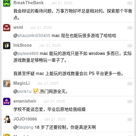
BreakTheBank
Jan 21, 2025
81
我会辩证的看待问题，万事万物好坏总是相对的。探索那个平衡
点。
wtml
Jan 21, 2025
82
@
shaozelin030405
mac 现在也能玩很多游戏了哈哈哈
InkStone
Jan 21, 2025
83
@
jaylee4869
mac 能玩的游戏只是不如 windows 多而已，实际
游戏数量足够畅玩一辈子了。
我甚至怀疑 mac 上能玩的游戏数量会比 PS 平台更多一些。
MagicLi
Jan 21, 2025
84
@
pvnk1u
,热门网游全灭。
amanisheir
Jan 21, 2025
85
学校不能谈恋爱，毕业后原地给我结婚
JOJO10086
Jan 21, 2025
86
@
itisqiang
18 岁了还要控制，你是真逆天啊