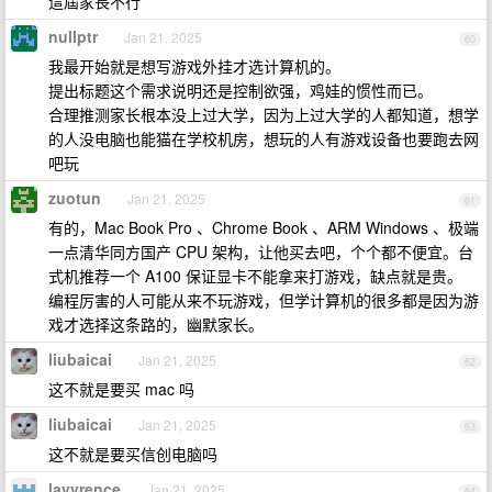
這屆家長不行
nulIptr
Jan 21, 2025
60
我最开始就是想写游戏外挂才选计算机的。
提出标题这个需求说明还是控制欲强，鸡娃的惯性而已。
合理推测家长根本没上过大学，因为上过大学的人都知道，想学
的人没电脑也能猫在学校机房，想玩的人有游戏设备也要跑去网
吧玩
zuotun
Jan 21, 2025
61
有的，Mac Book Pro 、Chrome Book 、ARM Windows 、极端
一点清华同方国产 CPU 架构，让他买去吧，个个都不便宜。台
式机推荐一个 A100 保证显卡不能拿来打游戏，缺点就是贵。
编程厉害的人可能从来不玩游戏，但学计算机的很多都是因为游
戏才选择这条路的，幽默家长。
liubaicai
Jan 21, 2025
62
这不就是要买 mac 吗
liubaicai
Jan 21, 2025
63
这不就是要买信创电脑吗
lavvrence
Jan 21, 2025
64