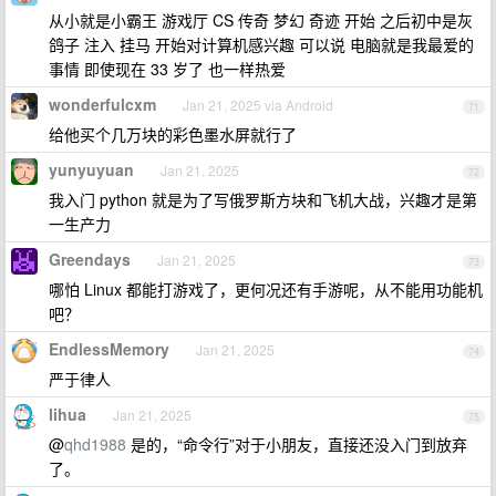
从小就是小霸王 游戏厅 CS 传奇 梦幻 奇迹 开始 之后初中是灰
鸽子 注入 挂马 开始对计算机感兴趣 可以说 电脑就是我最爱的
事情 即使现在 33 岁了 也一样热爱
wonderfulcxm
Jan 21, 2025 via Android
71
给他买个几万块的彩色墨水屏就行了
yunyuyuan
Jan 21, 2025
72
我入门 python 就是为了写俄罗斯方块和飞机大战，兴趣才是第
一生产力
Greendays
Jan 21, 2025
73
哪怕 Linux 都能打游戏了，更何况还有手游呢，从不能用功能机
吧？
EndlessMemory
Jan 21, 2025
74
严于律人
lihua
Jan 21, 2025
75
@
qhd1988
是的，“命令行”对于小朋友，直接还没入门到放弃
了。