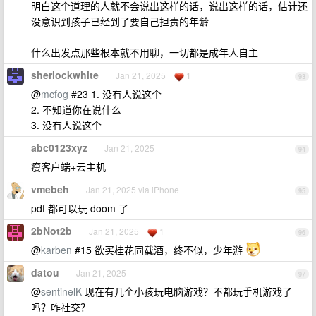
明白这个道理的人就不会说出这样的话，说出这样的话，估计还
没意识到孩子已经到了要自己担责的年龄
什么出发点那些根本就不用聊，一切都是成年人自主
sherlockwhite
Jan 21, 2025
1
93
@
mcfog
#23 1. 没有人说这个
2. 不知道你在说什么
3. 没有人说这个
abc0123xyz
Jan 21, 2025
94
瘦客户端+云主机
vmebeh
Jan 21, 2025 via iPhone
95
pdf 都可以玩 doom 了
2bNot2b
Jan 21, 2025
1
96
@
karben
#15 欲买桂花同载酒，终不似，少年游
datou
Jan 21, 2025
97
@
sentinelK
现在有几个小孩玩电脑游戏？不都玩手机游戏了
吗？咋社交？