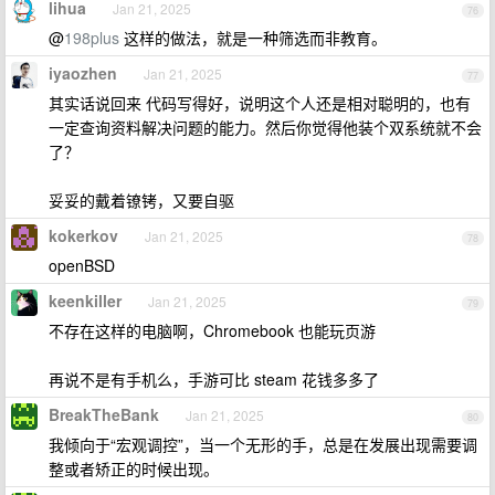
lihua
Jan 21, 2025
76
@
198plus
这样的做法，就是一种筛选而非教育。
iyaozhen
Jan 21, 2025
77
其实话说回来 代码写得好，说明这个人还是相对聪明的，也有
一定查询资料解决问题的能力。然后你觉得他装个双系统就不会
了？
妥妥的戴着镣铐，又要自驱
kokerkov
Jan 21, 2025
78
openBSD
keenkiller
Jan 21, 2025
79
不存在这样的电脑啊，Chromebook 也能玩页游
再说不是有手机么，手游可比 steam 花钱多多了
BreakTheBank
Jan 21, 2025
80
我倾向于“宏观调控”，当一个无形的手，总是在发展出现需要调
整或者矫正的时候出现。