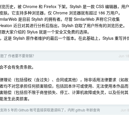
史，被 Chrome 和 Firefox 下架。Stylish 是一款 CSS 编辑器，用
。它支持多种浏览器，仅 Chrome 浏览器就有超过 186 万用户。
milarWeb 是目前 Stylish 的拥有者。尽管 SimilarWeb 声称它只收集
t Heaton 近日对其进行分析后指出，Stylish 窃取了用户所有的浏览历史。
要跟大家介绍的 Stylus 就是一个安全又免费的选择。
开发的分支，这是 Stylish 原作者维护的最后一个版本。在此基础上，Stylus 重写并
题了 作者要不要背锅？
Jun 1
会不会有免责条款。
种法律理论（包括侵权（含过失）、合同或其他），除非适用法律要求（如故
者均不对您承担任何损害赔偿，包括因本许可或使用、无法使用本作品而
害赔偿（包括但不限于商誉损失、停工、计算机故障或失灵，以及任何其
能发生此类损害。
.Do 支持 5 年的 Github 帐号直接获取邀请码了，内附 github 年龄查询
Jun 