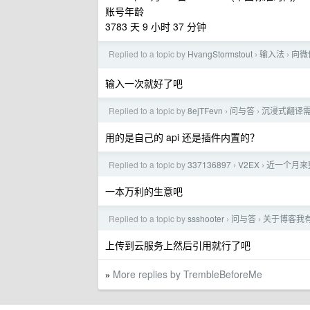
账号年龄
3783 天 9 小时 37 分钟
Replied to a topic by
HvangStormstout
输入法
向微
›
›
输入一次就好了吧
Replied to a topic by
8ejTFevn
问与答
沉浸式翻译
›
›
用的是自己的 api 还是插件内置的？
Replied to a topic by
337136897
V2EX
近一个月来
›
›
一本万利的生意吧
Replied to a topic by
ssshooter
问与答
关于博客我
›
›
上传到云服务上然后引用就行了吧
More replies by TrembleBeforeMe
»