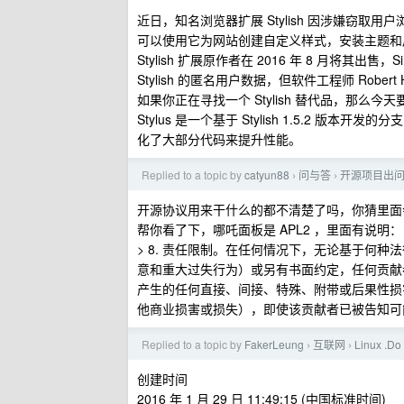
近日，知名浏览器扩展 Stylish 因涉嫌窃取用户浏览历
可以使用它为网站创建自定义样式，安装主题和皮肤
Stylish 扩展原作者在 2016 年 8 月将其出售，Si
Stylish 的匿名用户数据，但软件工程师 Rober
如果你正在寻找一个 Stylish 替代品，那么今天
Stylus 是一个基于 Stylish 1.5.2 版本
化了大部分代码来提升性能。
Replied to a topic by
catyun88
问与答
开源项目出问
›
›
开源协议用来干什么的都不清楚了吗，你猜里面
帮你看了下，哪吒面板是 APL2 ，里面有说明：
> 8. 责任限制。在任何情况下，无论基于何
意和重大过失行为）或另有书面约定，任何贡献
产生的任何直接、间接、特殊、附带或后果性损
他商业损害或损失），即使该贡献者已被告知可
Replied to a topic by
FakerLeung
互联网
Linux 
›
›
创建时间
2016 年 1 月 29 日 11:49:15 (中国标准时间)