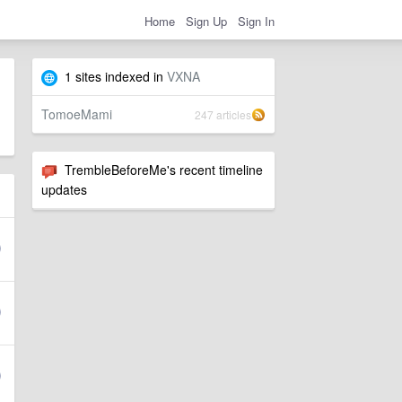
Home
Sign Up
Sign In
1 sites indexed in
VXNA
TomoeMami
247 articles
TrembleBeforeMe's recent timeline
updates