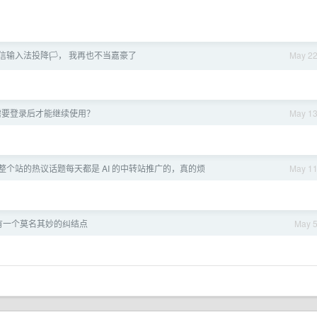
信输入法投降🏳️， 我再也不当嘉豪了
May 2
需要登录后才能继续使用？
May 1
整个站的热议话题每天都是 AI 的中转站推广的，真的烦
May 1
有一个莫名其妙的纠结点
May 