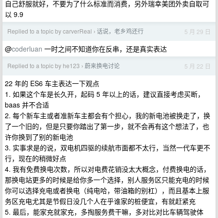
自己舒服就好，不要为了什么标准而消费，另外瑞幸美团外卖自取可
以 9.9
Replied to a topic by carverReal
话说，老乡鸡还行
5 月 29 日
›
@
coderluan
一时之间不知道你在反串，还是真实表达
Replied to a topic by he123
蔚来换电讨论
5 月 22 日
›
22 年的 ES6 车主表达一下观点
1. 如果这个车是长久开，起码 5 年以上的话，建议直接考虑买断，
baas 并不合适
2. 每个新车主或者准新车主都会有个担心，我的新电池被换走了，换
了一个旧的，但是只要你踏出了第一步，就不会再有这个想法了，也
许你换到了别的新电池
3. 实事求是的说，双电机四驱的续航市面都不太行，当然一代车更不
行，现在的稍微好点
4. 我有免费换电次数，所以对电费花销没太大概念，付费换电的话，
那换电站更多的时候是给你多一个选择，别人服务区只能充电的时候
你可以选择充电或者换电（纯电哈，带油箱的别杠），而且基本上服
务区充电尤其是节假日没几个人在乎谁家的桩便宜，有就赶紧充
5. 最后，能家充就家充，多掏服务费干嘛，多对比对比车辆驾驶体