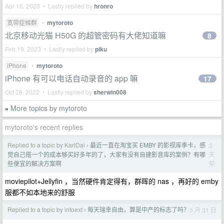
Apr 16, 2023 • Lastly replied by
hronro
宽带症候群
•
mytoroto
北京移动光猫 H50G 的超管密码有大佬知道嘛
8
Feb 19, 2023 • Lastly replied by
piku
iPhone
•
mytoroto
iPhone 有可以电话自动录音的 app 嘛
17
Oct 28, 2022 • Lastly replied by
sherwin008
More topics by mytoroto
»
mytoroto's recent replies
Replied to a topic by KarlDai
最近一直在淘宝买 EMBY 的影视库季卡，感
3
›
天
觉自己搭一个的成本够买好多年的了，大家有没有自建影音库的案例？有哪
前
些便宜的解决方案啊
moviepilot+Jellyfin ，当然硬件肯定得有，群晖的 nas ，再好的 emby
服都不如本地来的舒服
Replied to a topic by intoext
每天瑞幸自由，算是中产的标志了吗？
5 月 31 日
›