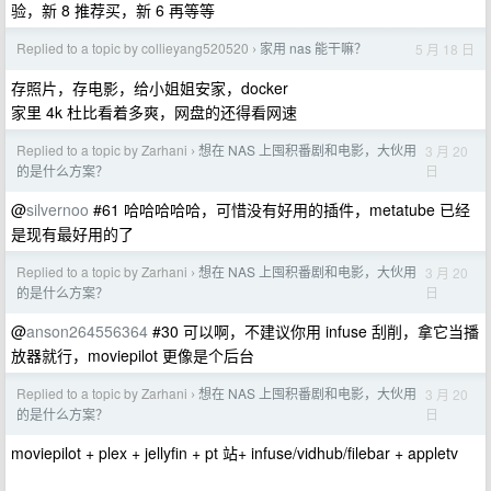
验，新 8 推荐买，新 6 再等等
Replied to a topic by collieyang520520
家用 nas 能干嘛？
5 月 18 日
›
存照片，存电影，给小姐姐安家，docker
家里 4k 杜比看着多爽，网盘的还得看网速
Replied to a topic by Zarhani
想在 NAS 上囤积番剧和电影，大伙用
3 月 20
›
日
的是什么方案？
@
silvernoo
#61 哈哈哈哈哈，可惜没有好用的插件，metatube 已经
是现有最好用的了
Replied to a topic by Zarhani
想在 NAS 上囤积番剧和电影，大伙用
3 月 20
›
日
的是什么方案？
@
anson264556364
#30 可以啊，不建议你用 infuse 刮削，拿它当播
放器就行，moviepilot 更像是个后台
Replied to a topic by Zarhani
想在 NAS 上囤积番剧和电影，大伙用
3 月 20
›
日
的是什么方案？
moviepilot + plex + jellyfin + pt 站+ infuse/vidhub/filebar + appletv