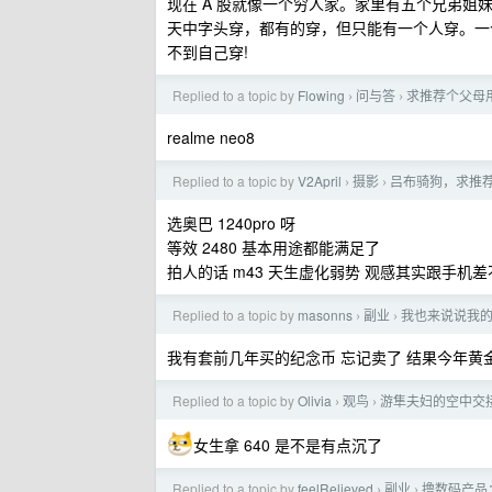
现在 A 股就像一个穷人家。家里有五个兄弟
天中字头穿，都有的穿，但只能有一个人穿。一
不到自己穿!
Replied to a topic by
Flowing
问与答
求推荐个父母
›
›
realme neo8
Replied to a topic by
V2April
摄影
吕布骑狗，求推
›
›
选奥巴 1240pro 呀
等效 2480 基本用途都能满足了
拍人的话 m43 天生虚化弱势 观感其实跟手机
Replied to a topic by
masonns
副业
我也来说说我的 2
›
›
我有套前几年买的纪念币 忘记卖了 结果今年黄
Replied to a topic by
Olivia
观鸟
游隼夫妇的空中交
›
›
女生拿 640 是不是有点沉了
Replied to a topic by
feelRelieved
副业
撸数码产品：
›
›