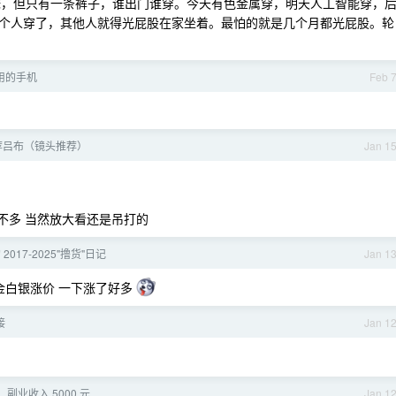
姐妹，但只有一条裤子，谁出门谁穿。今天有色金属穿，明天人工智能穿，
个人穿了，其他人就得光屁股在家坐着。最怕的就是几个月都光屁股。轮
用的手机
Feb 
荐吕布（镜头推荐）
Jan 1
差不多 当然放大看还是吊打的
017-2025"撸货"日记
Jan 1
金白银涨价 一下涨了好多
接
Jan 1
副业收入 5000 元
Jan 1