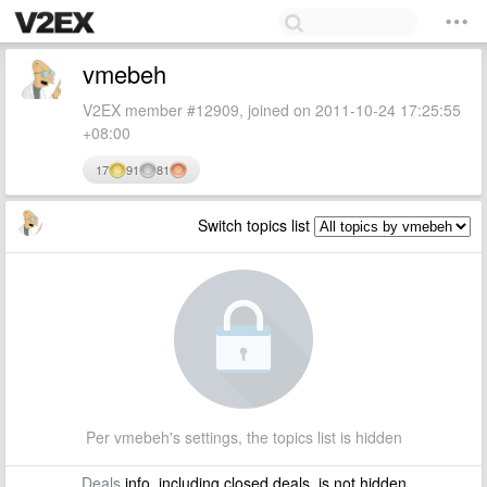
vmebeh
V2EX member #12909, joined on 2011-10-24 17:25:55
+08:00
17
91
81
Switch topics list
Per vmebeh's settings, the topics list is hidden
Deals
info, including closed deals, is not hidden