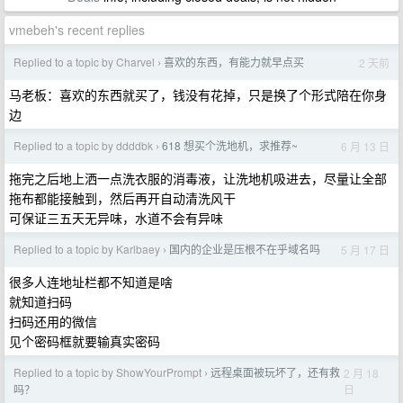
vmebeh's recent replies
Replied to a topic by Charvel
喜欢的东西，有能力就早点买
2 天前
›
马老板：喜欢的东西就买了，钱没有花掉，只是换了个形式陪在你身
边
Replied to a topic by ddddbk
618 想买个洗地机，求推荐~
6 月 13 日
›
拖完之后地上洒一点洗衣服的消毒液，让洗地机吸进去，尽量让全部
拖布都能接触到，然后再开自动清洗风干
可保证三五天无异味，水道不会有异味
Replied to a topic by Karlbaey
国内的企业是压根不在乎域名吗
5 月 17 日
›
很多人连地址栏都不知道是啥
就知道扫码
扫码还用的微信
见个密码框就要输真实密码
Replied to a topic by ShowYourPrompt
远程桌面被玩坏了，还有救
2 月 18
›
日
吗？