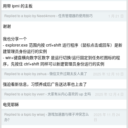
用带 ipmi 的主板
Replied to a topic by Need4more
任务管理器的使用技巧
1 月 21 日
›
谢谢
我也分享一个
- explorer.exe 范围内按 crtl+shift 运行程序（鼠标点击或回车）是新
建管理员身份运行的实例
- win+键盘横向数字区数字 是运行切换/运行固定到任务栏图标的程
序，先按住 ctrl+shift 同样可以新建管理员身份运行的实例
Replied to a topic by zehua
微信文件过期太反人类了
2025 年 12 月 10 日
›
强迫看新信息，习惯养成后广告送达率也上去了
Replied to a topic by vverr
大家有从内心喜欢的 up 主吗
2025 年 12 月 4 日
›
电竞耶稣
Replied to a topic by wisej
游戏加速器与梯子冲突怎么
2025 年 11 月 24
›
日
办？