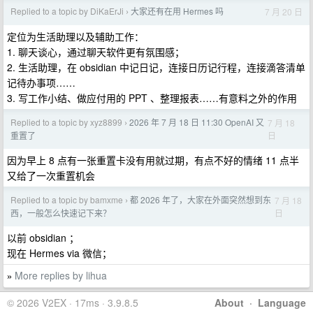
Replied to a topic by DiKaErJi
大家还有在用 Hermes 吗
7 月 20 日
›
定位为生活助理以及辅助工作：
1. 聊天谈心，通过聊天软件更有氛围感；
2. 生活助理，在 obsidian 中记日记，连接日历记行程，连接滴答清单
记待办事项……
3. 写工作小结、做应付用的 PPT 、整理报表……有意料之外的作用
Replied to a topic by xyz8899
2026 年 7 月 18 日 11:30 OpenAI 又
7 月 18
›
日
重置了
因为早上 8 点有一张重置卡没有用就过期，有点不好的情绪 11 点半
又给了一次重置机会
Replied to a topic by bamxme
都 2026 年了，大家在外面突然想到东
7 月 18
›
日
西，一般怎么快速记下来？
以前 obsidian ；
现在 Hermes via 微信；
More replies by lihua
»
© 2026 V2EX · 17ms · 3.9.8.5
About
·
Language