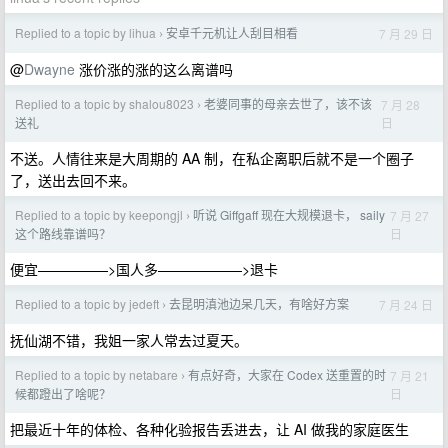
Replied to a topic by lihua
安卓千元机让人刮目相看
7 月 29 日
›
@
Dwayne
涨价涨的涨的这么离谱吗
Replied to a topic by shalou8023
老婆同事的母亲去世了，该不该
7 月 28
›
日
送礼
不送。人情往来是大周期的 AA 制，在私企离职后就不是一个圈子
了，送出去回不来。
Replied to a topic by keepongjl
听说 Giffgaff 现在大规模退卡， saily
7 月 27
›
日
这个路线靠谱吗？
便宜—————>国人多——————>退卡
Replied to a topic by jedeft
去昆明滇池边呆几天，有啥好方案
7 月 24 日
›
抚仙湖不错，我姐一家人常去过夏天。
Replied to a topic by netabare
有点好奇，大家在 Codex 送重置的时
7 月 21
›
日
候都蹬出了啥呢？
把最近十年的体检、各种化验报告丢进去，让 AI 做我的家庭医生