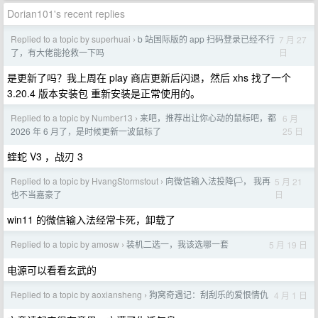
Dorian101's recent replies
Replied to a topic by superhuai
b 站国际版的 app 扫码登录已经不行
7 月 27
›
日
了，有大佬能抢救一下吗
是更新了吗？我上周在 play 商店更新后闪退，然后 xhs 找了一个
3.20.4 版本安装包 重新安装是正常使用的。
Replied to a topic by Number13
来吧，推荐出让你心动的鼠标吧，都
6 月
›
25 日
2026 年 6 月了，是时候更新一波鼠标了
蝰蛇 V3 ，战刃 3
Replied to a topic by HvangStormstout
向微信输入法投降🏳️， 我再
5 月 21
›
日
也不当嘉豪了
win11 的微信输入法经常卡死，卸载了
Replied to a topic by amosw
装机二选一，我该选哪一套
5 月 19 日
›
电源可以看看玄武的
Replied to a topic by aoxiansheng
狗窝奇遇记：刮刮乐的爱恨情仇
4 月 1 日
›