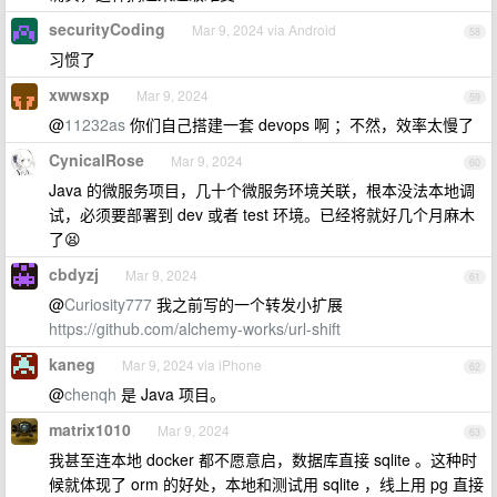
securityCoding
Mar 9, 2024 via Android
58
习惯了
xwwsxp
Mar 9, 2024
59
@
11232as
你们自己搭建一套 devops 啊 ；不然，效率太慢了
CynicalRose
Mar 9, 2024
60
Java 的微服务项目，几十个微服务环境关联，根本没法本地调
试，必须要部署到 dev 或者 test 环境。已经将就好几个月麻木
了😫
cbdyzj
Mar 9, 2024
61
@
Curiosity777
我之前写的一个转发小扩展
https://github.com/alchemy-works/url-shift
kaneg
Mar 9, 2024 via iPhone
62
@
chenqh
是 Java 项目。
matrix1010
Mar 9, 2024
63
我甚至连本地 docker 都不愿意启，数据库直接 sqlite 。这种时
候就体现了 orm 的好处，本地和测试用 sqlite ，线上用 pg 直接