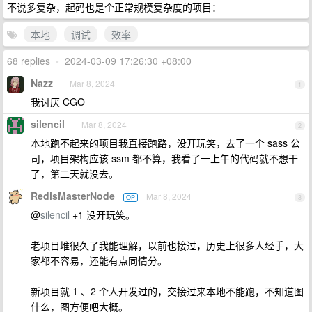
不说多复杂，起码也是个正常规模复杂度的项目：
本地
调试
效率
68 replies
•
2024-03-09 17:26:30 +08:00
Nazz
Mar 8, 2024
1
我讨厌 CGO
silencil
Mar 8, 2024
2
本地跑不起来的项目我直接跑路，没开玩笑，去了一个 sass 公
司，项目架构应该 ssm 都不算，我看了一上午的代码就不想干
了，第二天就没去。
RedisMasterNode
Mar 8, 2024
OP
3
@
silencil
+1 没开玩笑。
老项目堆很久了我能理解，以前也接过，历史上很多人经手，大
家都不容易，还能有点同情分。
新项目就 1 、2 个人开发过的，交接过来本地不能跑，不知道图
什么，图方便吧大概。