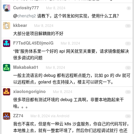
Curiosity777
Mar 8, 2024
9
@
chenzhq2
请教下，这个转发如何实现，使用什么工具？
kkbear
Mar 8, 2024
10
大部分是项目解耦做的不好
F7TsdQL45E0jmoiG
Mar 8, 2024
11
“微”服务体系里一个好的 api 网关就至关重要，请求镜像能解决
很多调试的问题
Makabaka01
Mar 8, 2024
12
一般主流语言的 debug 都有远程断点能力，比如 go 的 dlv 就可
以远程断点，goland 也支持接入，楼主可以研究一下。
xiaolongorigino
Mar 8, 2024
13
很多项目都有测试环境的 debug 工具啊，非要本地跑起来干
啥。。。
ZZ74
Mar 8, 2024 via Android
14
我也不喜欢，但是有一种云 k8s 沙盒服务，你自己的代码写好，
本地推上去，就有一整套环境了，然后你们远程调试就行 也还