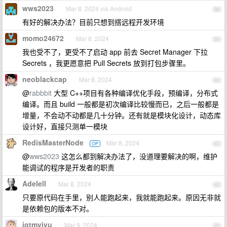
wws2023
Mar 8, 2024 via Android
38
有好的解决办法？目前只想到搭远程开发环境
momo24672
Mar 8, 2024
39
我也受不了，更受不了启动 app 前去 Secret Manager 下拉
Secrets ，我更愿意把 Pull Secrets 放到打包步骤里。
neoblackcap
Mar 8, 2024
40
@
rabbbit
大型 C++项目有各种编译优化手段，预编译，分布式
编译。而且 build 一般都是初次编译比较慢而已，之后一般都是
增量，不会动不动都是几十分钟。还有就是模块化设计，动态库
设计好，直接只测单一模块
RedisMasterNode
Mar 8, 2024
OP
41
@
wws2023
这怎么都到解决办法了，没道理要解决的啊，维护
能调试的程序是开发者的职责
Adelell
Mar 8, 2024
42
只要原代码在手里，别人能跑起来，我就能跑起来。原因无非就
是依赖包的版本不对。
jqtmviyu
Mar 9, 2024
43