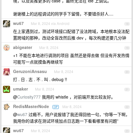
境，以及类推更多的 case ，最终无法在 ide 上调试。
谢谢楼上的远程调试的同学手下留情，不要错杀好人....
wu67
Mar 8, 2024 via Android
18
在上家遇到过，测试环境接口配错了没法跨域，本地根本没法配
置跨域的那种，改动全盲改然后推 dev ，每次构建还要几分钟
abigeater
Mar 8, 2024
19
+1 不能在本地进行调测的项目 虽然还是得去做 但没有开发热情
可能写一点就摸鱼再继续写
GeruzoniAnsasu
Mar 8, 2024
20
打 . 日 . 志 . 不 . 叫 . debug !!
umaker
Mar 8, 2024
21
@
Curiosity777
我用的 whistle ，对前端开发比较友好。
RedisMasterNode
Mar 8, 2024
OP
22
@
wu67
过瘾不，用户说报错了我还得回他一句，“你等一下啊，
我用你的请求在测试环境加点日志跑一下看看哪里有问题”
wu67
Mar 8, 2024
23