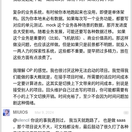
复杂的业务系统，有时候你本地跑起来也没用，即便是单体架
构。因为你本地未必有数据。如果每次写一个业务功能，都要写
对应的单元测试、mock 这个业务各种场景的数据，那开发进度
会大受影响。随着业务发展，可能还要写各种数据迁移。 如果
这个业务是重要的（比如，飞机航班）、商业价值高的。那这样
做没问题，也应该这样做。但是如果只是前景都不明朗，就投入
一两人力的探索性系统，这些都不重要。提早把过多精力，放在
这些方面有点浪费了。
我理解 OP 的感觉。我也很讨厌这种无法启动的项目。我觉得我
们能做的事大概就是，在接手项目时候，所需要的适应时间成本
一定要计算进去。这其实是切换上下文带来的时间成本，别说是
接受别人的项目。回头维护自己过去写的项目，你可能都需要有
不小的上下文切换开销。时间充裕了，至少不会因为时间问题加
剧这种情绪。
MIUIOS
Mar 9, 2024
68
@
silencil
你说的事我遇到过， 我当天就跑路了， 也是做 saas
，那个项目说大不大，可文档都没有，最后鼓动了很久打了各种