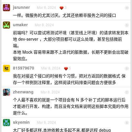
jsrunner
Mar 8, 2024
3
4
一样。微服务的尤其讨厌。尤其还依赖非服务之间的接口
umaker
Mar 8, 2024
5
前端吗？可以尝试将测试环境（甚至线上环境）的请求转发到本
地 dev-server ，大部分项目都可以这么处理，甚至包括微前
端。
本地 Mock 容易带来跟不上迭代的脏数据，长期不更新会出现破
窗效应。
815979670
Mar 8, 2024
5
6
我在对接这个接口的时候有个习惯，把对方返回的数据格式 保
存一个样例到注释里，这样阅读代码排查问题会方便很多
zhenwang
Mar 8, 2024
7
个人最不喜欢的就是一个项目会有 N 多个补丁式的脚本运行后
才能进行开发、构建，而且没有文档来说明这些脚本究竟的作用
是什么。
skyemin
Mar 8, 2024
8
大厂好多都这样,本地依赖太多起不来,都是远程 debug