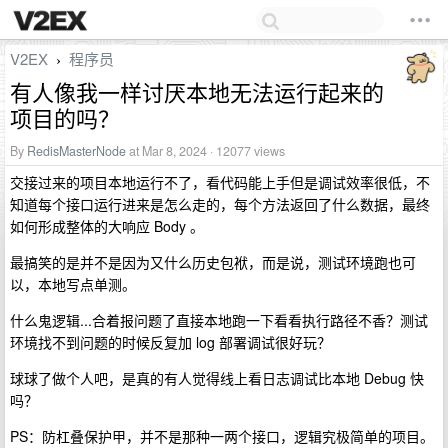
V2EX
程序员
›
有人像我一样讨厌本地无法运行起来的
项目的吗？
By
RedisMasterNode
at Mar 8, 2024 · 12077 views
交接过来的项目本地运行不了，看代码能上手但是调试效率很低，不
知道每个接口运行进来是怎么走的，每个方法返回了什么数据，最终
如何形成整体的大响应 Body 。
最搞笑的是并不是因为又什么历史包袱，而是说，测试环境跑也可
以，本地写点单测。
什么鬼逻辑...合着报问题了直接本地跑一下看看执行路径不香？测试
环境找不到问题的时候反复加 log 部署调试很好玩？
球球了做个人吧，是真的有人觉得线上看日志调试比本地 Debug 快
吗？
PS：防杠叠保护甲，并不是那种一两个接口，逻辑究极简单的项目。