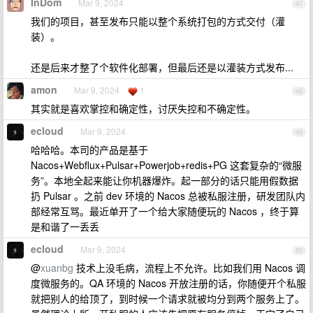
InDom
Mar 9, 2024
47
我们的项目，甚至发布只能以整个系统打包的方式交付（灌
装）。
还是后来才整了个软件化部署，但最后还是以灌装方式发布...
amon
Mar 9, 2024
1
48
其实就是喜欢掌控和确定性，讨厌失控和不确定性。
ecloud
Mar 9, 2024
49
哈哈哈。本司的产品是基于
Nacos+Webflux+Pulsar+Powerjob+redis+PG 这套复杂的“微服
务”。本地全起来能让你机器爆炸。起一部分的话只能用假数据
扔 Pulsar 。之前 dev 环境的 Nacos 总被私服注册，研发团队内
部经常互骂。最近单开了一个给大家随便玩的 Nacos ，终于算
是和谐了一丢丢
ecloud
Mar 9, 2024
50
@
xuanbg
技术上没毛病，流程上不允许。比如我们用 Nacos 调
度微服务的。QA 环境的 Nacos 开放注册的话，你随便开个私服
就把别人的给顶了，到时候一个请求就被均分到两个服务上了。