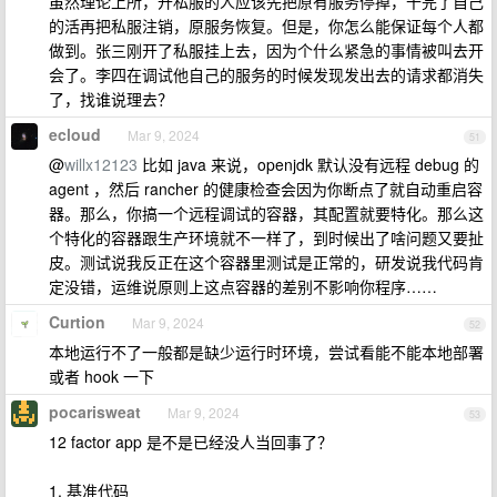
虽然理论上所，开私服的人应该先把原有服务停掉，干完了自己
的活再把私服注销，原服务恢复。但是，你怎么能保证每个人都
做到。张三刚开了私服挂上去，因为个什么紧急的事情被叫去开
会了。李四在调试他自己的服务的时候发现发出去的请求都消失
了，找谁说理去？
ecloud
Mar 9, 2024
51
@
willx12123
比如 java 来说，openjdk 默认没有远程 debug 的
agent ，然后 rancher 的健康检查会因为你断点了就自动重启容
器。那么，你搞一个远程调试的容器，其配置就要特化。那么这
个特化的容器跟生产环境就不一样了，到时候出了啥问题又要扯
皮。测试说我反正在这个容器里测试是正常的，研发说我代码肯
定没错，运维说原则上这点容器的差别不影响你程序……
Curtion
Mar 9, 2024
52
本地运行不了一般都是缺少运行时环境，尝试看能不能本地部署
或者 hook 一下
pocarisweat
Mar 9, 2024
53
12 factor app 是不是已经没人当回事了？
1. 基准代码