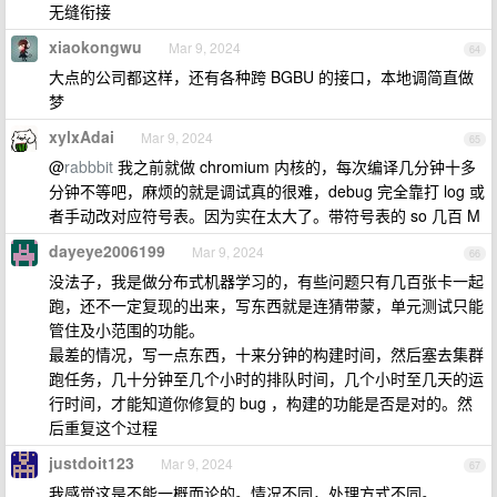
无缝衔接
xiaokongwu
Mar 9, 2024
64
大点的公司都这样，还有各种跨 BGBU 的接口，本地调简直做
梦
xylxAdai
Mar 9, 2024
65
@
rabbbit
我之前就做 chromium 内核的，每次编译几分钟十多
分钟不等吧，麻烦的就是调试真的很难，debug 完全靠打 log 或
者手动改对应符号表。因为实在太大了。带符号表的 so 几百 M
dayeye2006199
Mar 9, 2024
66
没法子，我是做分布式机器学习的，有些问题只有几百张卡一起
跑，还不一定复现的出来，写东西就是连猜带蒙，单元测试只能
管住及小范围的功能。
最差的情况，写一点东西，十来分钟的构建时间，然后塞去集群
跑任务，几十分钟至几个小时的排队时间，几个小时至几天的运
行时间，才能知道你修复的 bug ，构建的功能是否是对的。然
后重复这个过程
justdoit123
Mar 9, 2024
67
我感觉这是不能一概而论的。情况不同，处理方式不同。