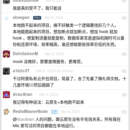
nickxudotme
Mar 8, 2024
32
我是真的受不了，我只能说
slowgen
Mar 8, 2024
PRO
33
本地跑不起来的项目，搞不好触发一个逻辑要找好几个人。
本地能跑起来的项目，想加断点就加断点，想加 hook 就加
hook ，想复制流量就能复制，数据库甚至是虚拟机随时可以备
份和还原环境，效率贼高，谁还想碰那些效率巨低的东西。
DefoliationM
Mar 8, 2024
34
mock 没做好，那要是微服务，更难受。
a1b2c3T
Mar 8, 2024 via iPhone
35
干过阿里私有云外包项目，简直了，去了先看了俩礼拜文档，十
几套环境😵‍💫然后跑路了
dcsuibian
Mar 8, 2024
36
我记得有种说法：云原生=本地跑不起来
RedisMasterNode
Mar 8, 2024
OP
37
@
dcsuibian
人的问题，跟云原生没有半毛钱关系。所有我在
k8s 里写过的项目都能在本地运行。