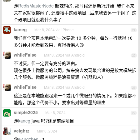
@
RedisMasterNode
超辣鸡的, 那时候还是新冠开始, 我们本来
关在家就很郁闷了, 还要接手这破项目...后来我去另一个组了, 这
个破项目就没我什么事了
kaneg
Mar 8, 2024 via iPhone
24
我们有个项目本地启动一次要近 10 多分钟，每改一行就得 10
多分钟才能看到效果，真得折磨人😩
whileFalse
Mar 8, 2024 via Android
25
不讨厌，但一定要有充分的理由。
现在很多上微服务的公司，搞来搞去发现最合适的是按大模块拆
几个服务。微服务纯粹是浪费资源（机器和人）
whileFalse
Mar 8, 2024 via Android
26
这还是在本地能跑起来一个或几个微服务的情况下。如果跑都不
能跑，那这个代价不小，要拿出对等重量的理由
simple2025
Mar 8, 2024
27
@
kaneg
java 吗?还是前端项目
veightz
Mar 8, 2024
28
@
w4ngzhen
+1