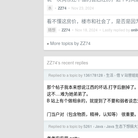
水
•
ZZ74
•
Nov 23, 2024
看不懂这房价，楼市和社会了，是否是因
随想
•
ZZ74
•
Nov 18, 2024
• Lastly replied by
onl
More topics by ZZ74
»
ZZ74's recent replies
Replied to a topic by
136178128
生活
借 V 站替姐
›
›
那个帖子我本来想说江西的坏话,打字后删掉了
这不....难为她弟弟了。
B 站上有个做相亲的，就提到了不要和弱者谈
门当户对（包含物质，精神，认知等） 很重要
Replied to a topic by
5261
Java
Java 生态下想搞大
›
›