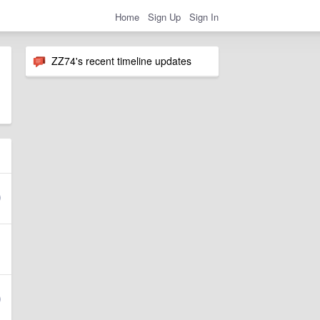
Home
Sign Up
Sign In
ZZ74's recent timeline updates