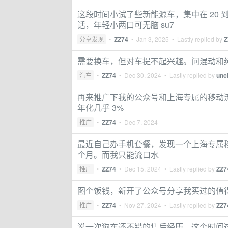
这段时间小试了些新能源车，集中在 20 
话，年轻小两口可无脑 su7
分享发现
•
ZZ74
•
Jan 3, 2025
• Lastly replied by
Z
需要换车，但对车提不起兴趣。问混动和
汽车
•
ZZ74
•
Dec 30, 2024
• Lastly replied by
unc
再来推广下我的公众号和上海专属的移动流
年化几乎 3%
推广
•
ZZ74
•
Dec 7, 2024
最近自己办手机套餐，发现一个上海专属移动套餐
个月。而我只能流口水
推广
•
ZZ74
•
Dec 15, 2024
• Lastly replied by
ZZ7
图个饭钱，新开了公众号分享我买过的值得
推广
•
ZZ74
•
Nov 27, 2024
• Lastly replied by
ZZ7
说一次狗东还不错的售后经历，这个时间