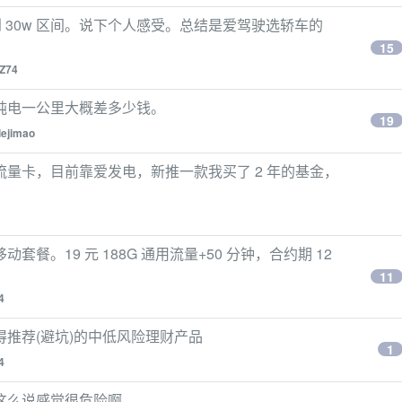
到 30w 区间。说下个人感受。总结是爱驾驶选轿车的
15
Z74
纯电一公里大概差多少钱。
19
lejimao
量卡，目前靠爱发电，新推一款我买了 2 年的基金，
。19 元 188G 通用流量+50 分钟，合约期 12
11
4
推荐(避坑)的中低风险理财产品
1
4
这么说感觉很危险啊。