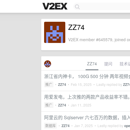
ZZ74
V2EX member #645579, joined on
ZZ74
提问
技术
浙江省内神卡， 100G 500 分钟 两年视
推广
•
ZZ74
•
Feb 15, 2025
• Lastly replied by
ZZ7
用爱发电，上次推的两款产品收益率不错
推广
•
ZZ74
•
Jan 11, 2025
阿里云的 Sqlserver 六七百万的数
数据库
•
ZZ74
•
Jan 7, 2025
• Lastly replied by
op