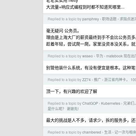
老老实实用 netty
大流量+响应式编程到时都不知道死哪里...
Replied to a topic by
pamphrey
职场话题
求指点迷津
›
›
毫无疑问 公务员。
理由是上海大厂的薪资最终到手不会比公务员多
趁着年轻，尝试爬一爬。家里没资本没关系，就
Replied to a topic by
wsseo
华为
matebook 现在出
›
›
别管他装什么系统，有没有便宜是根本。这种笔记本
Replied to a topic by
ZZ74
推广
浙江省内神卡， 100
›
›
顶一下，有兴趣的欢迎了解
Replied to a topic by
ChatGOP
Kubernetes
兄弟们，
›
›
是什么呢？ 谢谢先!
最大的挑战是人不多，请求少，拆的服务多，还
Replied to a topic by
chambered
生活
记一次与相
›
›