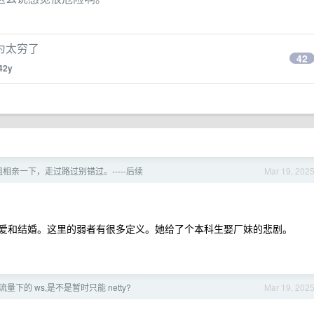
为太穷了
42
l42y
姐相亲一下，走过路过别错过。-----后续
Mar 19, 202
。
恋爱和结婚。这里的弱者有很多定义。她给了个本科生娶厂妹的悲剧。
。
流量下的 ws,是不是暂时只能 netty?
Mar 19, 202