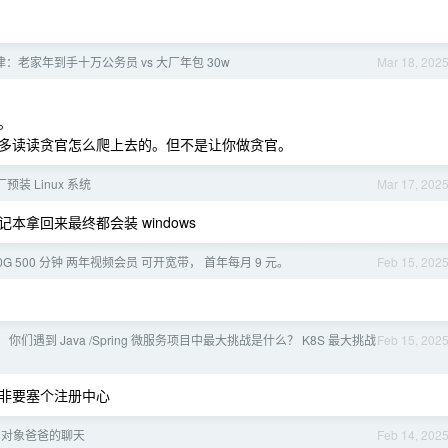
：老家年到手十万公务员 vs 大厂年包 30w
Mar 18, 202
。
多读读贪官怎么爬上去的。但不是让你做贪官。
厂预装 Linux 系统
Mar 17, 202
拿回来最终都会装 windows
G 500 分钟 两年视频会员 可开宽带， 首年每月 9 元。
Feb 15, 202
 你们遇到 Java /Spring 微服务项目中最大挑战是什么？ K8S 最大挑战
Feb 15, 202
非要塞个注册中心
亲对象爸爸的聊天
Feb 14, 202