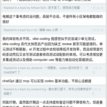
Replied to a topic by Arthas1024
房子卖了，感觉自己很蠢
7 月 24 日
›
电梯这个事考虑的没问题，高层不合适，不是所有小区保电都能做的
很好
Replied to a topic by x1x2
聊聊 vibe 心得 - 1
7 月 24 日
›
我的体验有点不同，vibe-coding 我感觉似乎应该减少单元测试，
vibe-coding 迭代太快而且产出因为缺乏 review 甚至可能是错的，单
元测试不断膨胀，ai 开发过程中去校验降低开发效率，而且经常是代
码变动然后又去写测试或者修改测试适配新的单测。可以考虑增加更
多集成测试以及借助 computer use 等能力做自动化冒烟测试。
Replied to a topic by Jensond
一觉醒来， codex 成为历史了，改
7 月 10
›
日
CHATGPT 了
chatGpt 通过 mcp 可以实现 codex 基本功能，不担心没额度
Replied to a topic by ooxiaoming
跟大家汇报下，昨天公司果然说不
6 月 23
›
日
续期了
同医疗期，虽然医疗期这一点支持度和鉴定问题不算很有力，但是叠