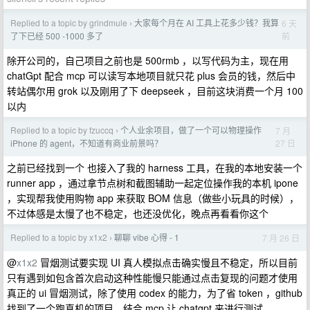
Replied to a topic by grindmule
大家每个月在 AI 工具上花多少钱？我算
6 天
›
前
了下已经 500 -1000 多了
除开公司的，自己项目之前也是 500rmb ，以写代码为主，现在用
chatGpt 配合 mcp 可以读写本地项目就只花 plus 会员的钱，然后中
转站偶尔用 grok 以及刚用了下 deepseek ，目前这块消费一个月 100
以内
Replied to a topic by fzuccq
个人业余项目，做了一个可以物理操作
7 月
›
27 日
iPhone 的 agent，不知道有商业前景吗？
之前已经找到一个 也接入了我的 harness 工具，在我的本地安装一个
runner app ，通过拿节点树和截图辅助一起定位操作我的本机 ipone
，实现帮我使用购物 app 来获取 BOM 信息（做些小玩具的时候），
不过体感是太慢了也不稳定，也还没优化，晚点再看看你这个
Replied to a topic by x1x2
聊聊 vibe 心得 - 1
7 月 26 日
›
@
x1x2
冒烟测试要实现 UI 真人模拟点击确实慢且不稳定，所以目前
只有遇到如包含首次启动这种性能慢只能通过点击复现的问题才使用
真正的 ui 冒烟测试，除了使用 codex 的能力，为了省 token ，github
找到了一个跑真机的项目，结合 mcp 让 chatgpt 来进行测试