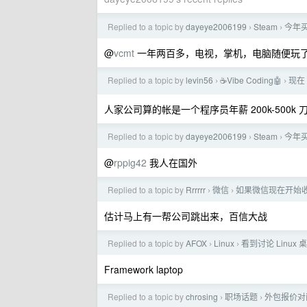
Replied to a topic by
dayeye2006199
Steam
今年
›
›
@
vcmt
一年两百多，电视，掌机，电脑随便玩
Replied to a topic by
levin56
☕Vibe Coding🤖
现在
›
›
人家公司算的帐是一个程序员年薪 200k-500k 
Replied to a topic by
dayeye2006199
Steam
今年
›
›
@
rppig42
我人在国外
Replied to a topic by
Rrrrrr
微信
如果微信现在开始
›
›
估计马上有一帮公司跳出来，百信大战
Replied to a topic by
AFOX
Linux
看到讨论 Linux
›
›
Framework laptop
Replied to a topic by
chrosing
职场话题
外包报价对
›
›