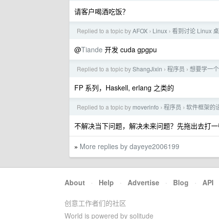
请客户喝酒吃饭？
Replied to a topic by
AFOX
Linux
看到讨论 Linux
›
›
@
Tiande
开发 cuda gpgpu
Replied to a topic by
ShangJixin
程序员
想要学一个
›
›
FP 系列，Haskell, erlang 之类的
Replied to a topic by
moverinfo
程序员
软件框架的设
›
›
不解决当下问题，解决未来问题？先拖出去打一
More replies by dayeye2006199
»
About
·
Help
·
Advertise
·
Blog
·
API
创意工作者们的社区
World is powered by solitude