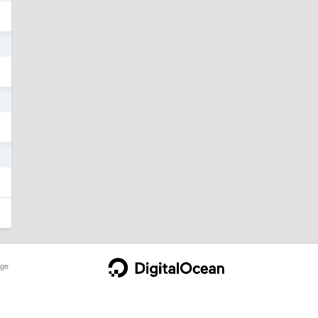
5
5
5
ge