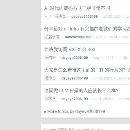
AI 时代的编码方式已经非常不同
1
程序员
•
dayeye2006199
•
Jul 22, 2024
• La
分享给对 ml infra 有兴趣的老铁们的学习
机器学习
•
dayeye2006199
•
Aug 12, 2024
• Lastl
为啥我访问 V2EX 会 403
问与答
•
dayeye2006199
•
Aug 14, 2023
• Lastly 
大家是怎么看待这里面的 HR 的行为的
程序员
•
dayeye2006199
•
Jul 10, 2023
• Lastly r
请问做 LLM 背景的人应该长什么样?
程序员
•
dayeye2006199
•
Jun 4, 2023
• Lastly re
More topics by dayeye2006199
»
dayeye2006199's recent replies