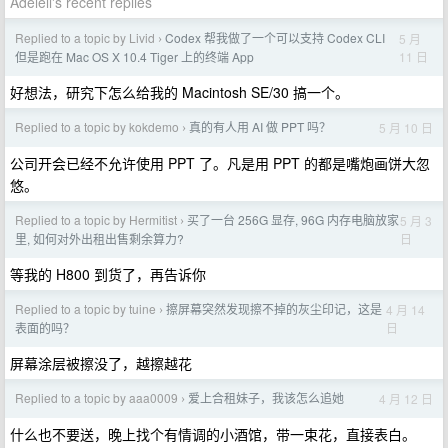
Adelell's recent replies
Replied to a topic by Livid
Codex 帮我做了一个可以支持 Codex CLI
5 月
›
11 日
但是跑在 Mac OS X 10.4 Tiger 上的终端 App
好想法，研究下怎么给我的 Macintosh SE/30 搞一个。
Replied to a topic by kokdemo
真的有人用 AI 做 PPT 吗？
5 月 10 日
›
公司开会已经不允许使用 PPT 了。凡是用 PPT 的都是嘴炮画饼大忽
悠。
Replied to a topic by Hermitist
买了一台 256G 显存, 96G 内存电脑放家
5 月 3
›
日
里, 如何对外出租出售剩余算力?
等我的 H800 到货了，再告诉你
Replied to a topic by tuine
擦屏幕突然发现擦不掉的灰尘印记，这是
4 月 14
›
日
表面的吗？
屏幕涂层被擦没了，越擦越花
Replied to a topic by aaa0009
爱上合租妹子，我该怎么追她
4 月 12 日
›
什么也不要送，晚上找个有情调的小酒馆，带一束花，直接表白。