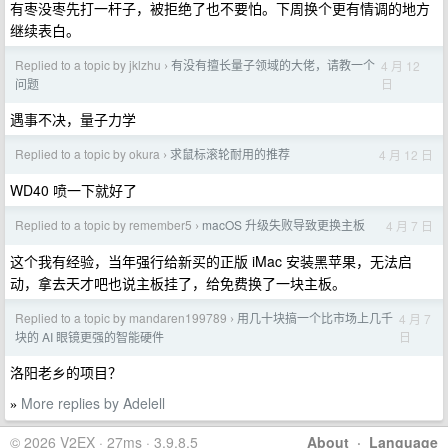
有枣没枣先打一杆子，被拒绝了也不要怕。下周换个更有情调的地方
继续表白。
Replied to a topic by jklzhu
有没有擅长量子领域的大佬，请教一个
4 月 12
›
日
问题
遇事不决，量子力学
Replied to a topic by okura
求鼠标滚轮耐用的推荐
4 月 12 日
›
WD40 喷一下就好了
Replied to a topic by remember5
macOS 升级失败导致更换主板
4 月 7 日
›
这个我有经验，当年强行给新买的正版 iMac 安装黑苹果，无法启
动，拿去天才吧也说主板挂了，给免费换了一块主板。
Replied to a topic by mandaren199789
用几十块搞一个比市场上几千
4 月 7
›
日
块的 AI 眼镜更强的智能硬件
洛阳老乡的项目？
More replies by Adelell
»
© 2026 V2EX · 27ms · 3.9.8.5
About
·
Language