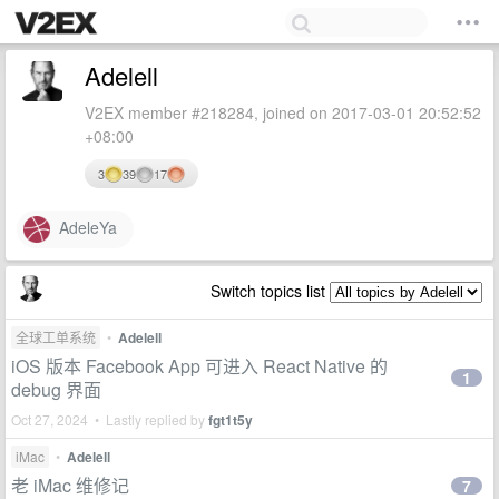
Adelell
V2EX member #218284, joined on 2017-03-01 20:52:52
+08:00
3
39
17
AdeleYa
Switch topics list
全球工单系统
•
Adelell
iOS 版本 Facebook App 可进入 React Native 的
1
debug 界面
Oct 27, 2024 • Lastly replied by
fgt1t5y
iMac
•
Adelell
老 iMac 维修记
7