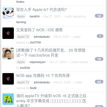
findex
现在入手 Apple tv7 代合适吗？
18
Apple
•
han654
•
Mar 27, 2025
• Lastly replied by
ilanting
又来发码了 tvOS / iOS 通用
1
Apple TV
•
johndududu
•
Feb 9, 2025
• Lastly
replied by
zhr0769
[求教]做了十几年的后端开发， 25 年想尝
试一下 mac/ios/tvos 开发
19
Apple
•
najunuoyan
•
Dec 27, 2024
• Lastly replied
by
tool2dx
tvOS app 兑换码 10 个先到先得
43
Apple TV
•
johndududu
•
Feb 21, 2025
• Lastly
replied by
find9
请问 appleTV 升级到 tvOS 18 正式版之后
emby 中文字幕变成 ⎕⎕⎕⎕⎕⎕⎕⎕ ⎕⎕⎕⎕⎕怎
么解决?