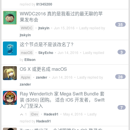
replied by
li1345200
WWDC2016 真的是我看过的最无聊的苹
果发布会
35
WWDC
•
jtskyin
•
Jun 15, 2016
• Lastly replied by
jtskyin
这个节点是不是该改名了?
3
macOS
•
SkyEcho
•
Jun 14, 2016
• Lastly replied
by
Ellison
OS X 或更名成 macOS
28
Apple
•
zander
•
Jun 14, 2016
• Lastly replied by
zander
Ray Wenderlich 家 Mega Swift Bundle 套
装 ($350) 团购。 适合 iOS 开发者， Swift
入门至深入
7
1
iDev
•
Hades91
•
May 4, 2016
• Lastly
replied by
Hades91