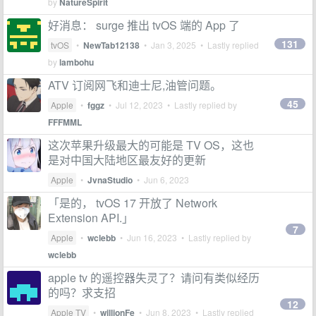
by
NatureSpirit
好消息： surge 推出 tvOS 端的 App 了
131
tvOS
•
NewTab12138
•
Jan 3, 2025
• Lastly replied
by
lambohu
ATV 订阅网飞和迪士尼,油管问题。
45
Apple
•
fggz
•
Jul 12, 2023
• Lastly replied by
FFFMML
这次苹果升级最大的可能是 TV OS，这也
是对中国大陆地区最友好的更新
Apple
•
JvnaStudio
•
Jun 6, 2023
「是的， tvOS 17 开放了 Network
Extension API.」
7
Apple
•
wclebb
•
Jun 16, 2023
• Lastly replied by
wclebb
apple tv 的遥控器失灵了？请问有类似经历
的吗？求支招
12
Apple TV
•
willionFe
•
Jun 8, 2023
• Lastly replied