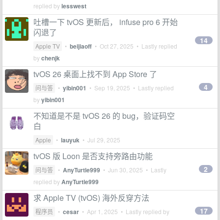
replied by
lesswest
吐槽一下 tvOS 更新后， infuse pro 6 开始
闪退了
14
Apple TV
•
beijiaoff
•
Oct 27, 2025
• Lastly replied
by
chenjk
tvOS 26 桌面上找不到 App Store 了
4
问与答
•
yibin001
•
Sep 19, 2025
• Lastly replied
by
yibin001
不知道是不是 tvOS 26 的 bug，验证码空
白
Apple
•
lauyuk
•
Jul 29, 2025
tvOS 版 Loon 是否支持旁路由功能
2
问与答
•
AnyTurtle999
•
Jun 30, 2025
• Lastly
replied by
AnyTurtle999
求 Apple TV (tvOS) 海外反穿方法
17
程序员
•
cesar
•
Apr 1, 2025
• Lastly replied by