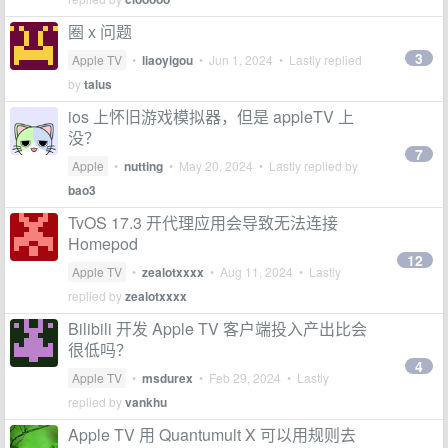
圈 x 问题
3
Apple TV
•
liaoyigou
•
Jun 1, 2024
• Lastly replied
by
talus
ios 上怀旧游戏模拟器，但是 appleTV 上
没？
7
Apple
•
nutting
•
May 20, 2024
• Lastly replied by
bao3
TvOS 17.3 开代理应用会导致无法连接
Homepod
12
Apple TV
•
zealotxxxx
•
Aug 11, 2024
• Lastly
replied by
zealotxxxx
Bilibili 开发 Apple TV 客户端投入产出比会
很低吗？
4
Apple TV
•
msdurex
•
Feb 29, 2024
• Lastly
replied by
vankhu
Apple TV 用 Quantumult X 可以用规则去