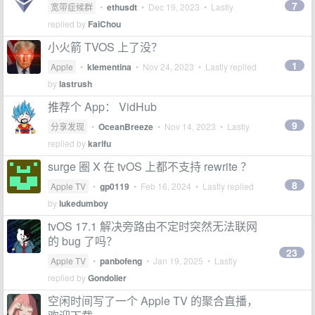
7
宽带症候群
•
ethusdt
•
Dec 19, 2023
• Lastly
replied by
FaiChou
小火箭 TVOS 上了没？
1
Apple
•
klementina
•
Nov 24, 2023
• Lastly replied
by
lastrush
推荐个 App： VidHub
9
分享发现
•
OceanBreeze
•
Nov 14, 2023
• Lastly
replied by
karlfu
surge 圈 X 在 tvOS 上都不支持 rewrite ？
8
Apple TV
•
gp0119
•
Feb 16, 2024
• Lastly replied
by
lukedumboy
tvOS 17.1 解决旁路由不定时突然无法联网
的 bug 了吗？
23
Apple TV
•
panbofeng
•
Jan 19, 2025
• Lastly
replied by
Gondolier
空闲时间写了一个 Apple TV 的聚合直播，