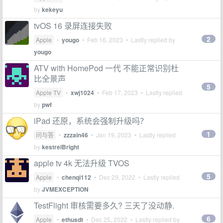
by
kekeyu
tvOS 16 录屏连接失败
2
Apple
•
yougo
•
Feb 16, 2023
• Lastly replied by
yougo
ATV with HomePod 一代 不能正常识别杜
比全景声
5
Apple TV
•
xwj1024
•
Feb 17, 2023
• Lastly replied
by
pwf
iPad 还原，系统会强制升级吗？
1
问与答
•
zzzain46
•
Jan 19, 2023
• Lastly replied
by
kestrelBright
apple tv 4k 无法升级 TVOS
5
Apple
•
chenqi112
•
Dec 29, 2022
• Lastly replied
by
JVMEXCEPTION
TestFlight 审核需要多久? 三天了没动静.
6
Apple
•
ethusdt
•
Dec 25, 2022
• Lastly replied by