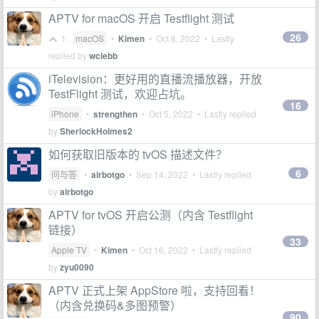
APTV for macOS 开启 Testflight 测试
26
1
macOS
•
Kimen
•
Oct 8, 2022
• Lastly
replied by
wclebb
iTelevision：更好用的直播流播放器，开放
TestFlight 测试，欢迎占坑。
16
iPhone
•
strengthen
•
Oct 5, 2022
• Lastly replied
by
SherlockHolmes2
如何获取旧版本的 tvOS 描述文件？
6
问与答
•
airbotgo
•
Sep 14, 2022
• Lastly replied
by
airbotgo
APTV for tvOS 开启公测（内含 Testflight
链接）
33
Apple TV
•
Kimen
•
Oct 16, 2022
• Lastly replied
by
zyu0090
APTV 正式上架 AppStore 啦，支持回看！
（内含兑换码&多图预警）
90