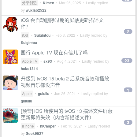
分享创造
•
Kimen
•
Mar 26, 2025
• Lastly replied
by
wuxiao2522
iOS 会自动删除过期的屏蔽更新描述文
件？
2
iOS
•
Suigintou
•
Feb 3, 2022
• Lastly replied by
Suigintou
国行 Apple TV 现在有信儿了吗
23
Apple TV
•
sx93
•
Aug 4, 2021
• Lastly replied by
hoko1814
升级到 tvOS 15 beta 2 后系统音效和播放
视频音乐都没声音
1
Apple
•
gulullu
•
Jun 26, 2021
• Lastly replied by
gulullu
[预警] iOS 所使用的 tvOS 13 描述文件屏蔽
更新即将失效（内含新描述文件）
3
iPhone
•
hiCasper
•
Feb 10, 2021
• Lastly replied
by
Geek9527