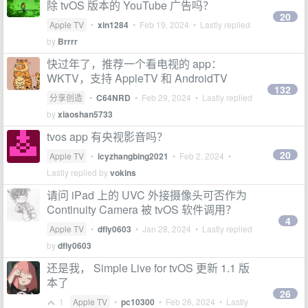
除 tvOS 版本的 YouTube 广告吗？
20
Apple TV
•
xin1284
•
Feb 19, 2024
• Lastly replied
by
Brrrr
快过年了，推荐一个看电视的 app：
WKTV，支持 AppleTV 和 AndroidTV
132
分享创造
•
C64NRD
•
Feb 29, 2024
• Lastly replied
by
xiaoshan5733
tvos app 有央视影音吗？
20
Apple TV
•
icyzhangbing2021
•
Feb 2, 2024
•
Lastly replied by
vokins
请问 iPad 上的 UVC 外接摄像头可否作为
Continuity Camera 被 tvOS 软件调用？
4
Apple TV
•
dfly0603
•
Jan 28, 2024
• Lastly replied
by
dfly0603
还是我， Simple Live for tvOS 更新 1.1 版
本了
26
1
Apple TV
•
pc10300
•
Feb 26, 2024
• Lastly