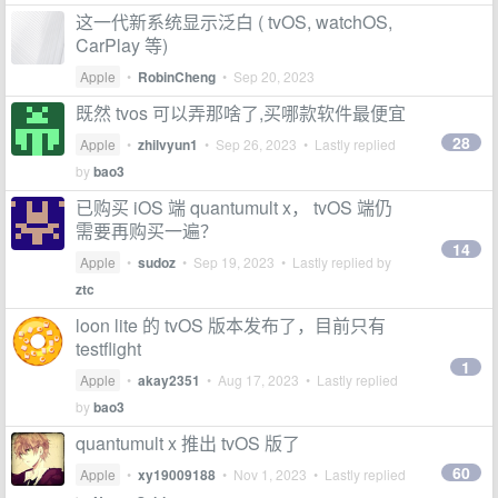
这一代新系统显示泛白 ( tvOS, watchOS,
CarPlay 等)
Apple
•
RobinCheng
•
Sep 20, 2023
既然 tvos 可以弄那啥了,买哪款软件最便宜
28
Apple
•
zhilvyun1
•
Sep 26, 2023
• Lastly replied
by
bao3
已购买 iOS 端 quantumult x， tvOS 端仍
需要再购买一遍？
14
Apple
•
sudoz
•
Sep 19, 2023
• Lastly replied by
ztc
loon lite 的 tvOS 版本发布了，目前只有
testflight
1
Apple
•
akay2351
•
Aug 17, 2023
• Lastly replied
by
bao3
quantumult x 推出 tvOS 版了
60
Apple
•
xy19009188
•
Nov 1, 2023
• Lastly replied