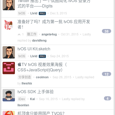
Twitter 推出了一个试图简化 tvOS 登录方
式的平台——Digits
tvOS
•
Livid
•
Dec 3, 2015
PRO
准备好了吗？成为第一批 tvOS 应用开发
者！
38
1
酷工作
•
angela4sg
•
Oct 31, 2015
• Lastly
replied by
davidfeng
tvOS UI Kit.sketch
tvOS
•
Livid
•
Sep 24, 2015
PRO
TV tvOS 视差效果海报（
CSS+JavaScript/jQuery）
12
分享创造
•
ceoimon
•
Sep 26, 2015
• Lastly replied
by
iheshix
tvOS SDK 上手体验
4
iDev
•
Kai
•
Sep 16, 2015
• Lastly replied by
lisonfan
机顶盒只能用国产 TVOS？