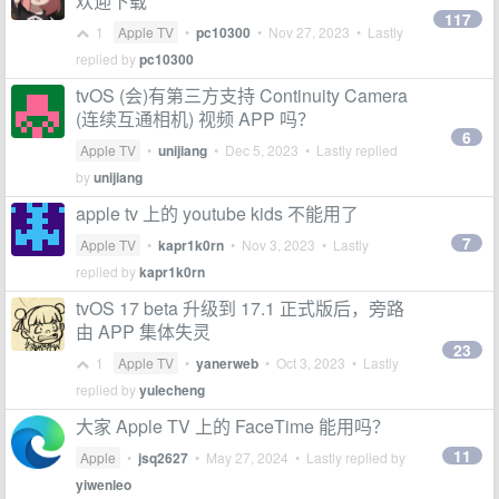
欢迎下载
117
1
Apple TV
•
pc10300
•
Nov 27, 2023
• Lastly
replied by
pc10300
tvOS (会)有第三方支持 Continuity Camera
(连续互通相机) 视频 APP 吗？
6
Apple TV
•
unijiang
•
Dec 5, 2023
• Lastly replied
by
unijiang
apple tv 上的 youtube kids 不能用了
7
Apple TV
•
kapr1k0rn
•
Nov 3, 2023
• Lastly
replied by
kapr1k0rn
tvOS 17 beta 升级到 17.1 正式版后，旁路
由 APP 集体失灵
23
1
Apple TV
•
yanerweb
•
Oct 3, 2023
• Lastly
replied by
yulecheng
大家 Apple TV 上的 FaceTime 能用吗？
11
Apple
•
jsq2627
•
May 27, 2024
• Lastly replied by
yiwenleo