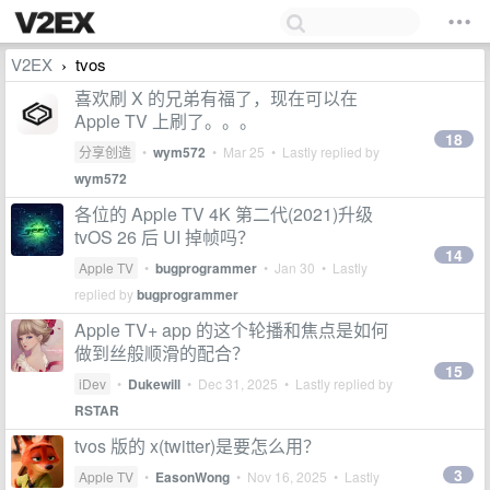
V2EX
tvos
›
喜欢刷 X 的兄弟有福了，现在可以在
Apple TV 上刷了。。。
18
分享创造
•
wym572
•
Mar 25
• Lastly replied by
wym572
各位的 Apple TV 4K 第二代(2021)升级
tvOS 26 后 UI 掉帧吗？
14
Apple TV
•
bugprogrammer
•
Jan 30
• Lastly
replied by
bugprogrammer
Apple TV+ app 的这个轮播和焦点是如何
做到丝般顺滑的配合？
15
iDev
•
Dukewill
•
Dec 31, 2025
• Lastly replied by
RSTAR
tvos 版的 x(twitter)是要怎么用？
3
Apple TV
•
EasonWong
•
Nov 16, 2025
• Lastly