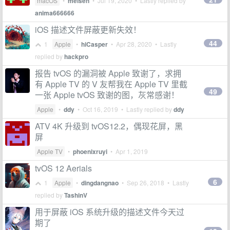
macOS
•
meisen
•
Jul 19, 2020
• Lastly replied by
anima666666
iOS 描述文件屏蔽更新失效！
44
1
Apple
•
hiCasper
•
Apr 28, 2020
• Lastly
replied by
hackpro
报告 tvOS 的漏洞被 Apple 致谢了，求拥
有 Apple TV 的 V 友帮我在 Apple TV 里截
49
一张 Apple tvOS 致谢的图，灰常感谢！
Apple
•
ddy
•
Oct 16, 2019
• Lastly replied by
ddy
ATV 4K 升级到 tvOS12.2，偶现花屏，黑
屏
Apple TV
•
phoenixruyi
•
Apr 1, 2019
tvOS 12 Aerials
6
1
Apple
•
dingdangnao
•
Sep 26, 2018
• Lastly
replied by
TashinV
用于屏蔽 iOS 系统升级的描述文件今天过
期了