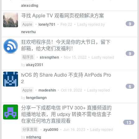
alexcding
寻找 Apple TV 观看网页视频解决方案
9
Apple
•
lonely701
•
Feb 22
• Lastly replied by
neverhu
狂欢吧程序员！今天是你的大节日，留下
邮箱，给大佬们发福利！
9
程序员
•
strengthen
•
Nov 15, 2022
• Lastly replied
by
akay2351
tvOS 的 Share Audio 不支持 AirPods Pro
2
6
Apple
•
madeshin
•
Oct 19, 2022
• Lastly replied
by
fengeliangn
分享一下成都电信 IPTV 300+ 直播频道的
组播地址表，用 udpxy 转换不需电信盒子
在家任何地方直接观看
13
分享发现
•
zyu0090
•
Jun 16, 2023
• Lastly replied
by
xdzhang