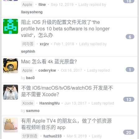
18
Apple
•
fline
•
Sep 12, 2019
• Lastly replied by
liaoyaoheng
阻止 iOS 升级的配置文件无效了“the
profile tvos 10 beta software is no longer
valid“，怎么办
6
问与答
•
xcjzv
•
Feb 1, 2018
• Lastly replied by
sephinh
Mac 怎么看 4k 蓝光原盘?
1
Apple
•
coderykw
•
Oct 16, 2017
• Lastly replied
by
bao3
不做 iOS/macOS/tvOS/watchOS 开发是不
是不需要 Xcode？
13
Xcode
•
HanningWu
•
Jun 13, 2017
• Lastly replied
by
sammo
有用 Apple TV4 的朋友么，做了个抓资源
看视频听音乐的 app
20
分享创造
•
fuzhuo233
•
Mar 5, 2019
• Lastly