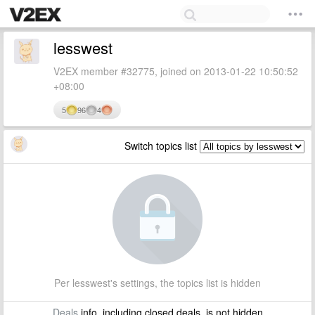
lesswest
V2EX member #32775, joined on 2013-01-22 10:50:52
+08:00
5
96
4
Switch topics list
Per lesswest's settings, the topics list is hidden
Deals
info, including closed deals, is not hidden