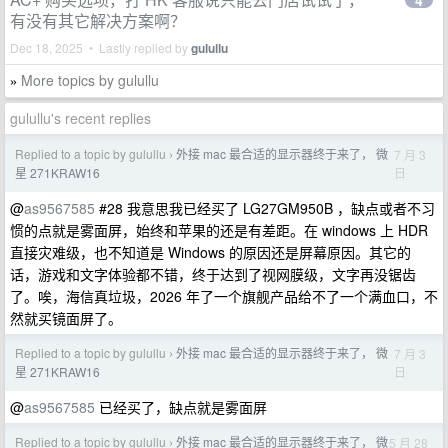
4
有没有其它解决方案啊？
Dec 18, 2025 • Lastly replied by
gulullu
More topics by gulullu
»
gulullu's recent replies
Replied to a topic by gulullu
外接 mac 最合适的显示器终于来了， 微
7 月 3
›
日
星 271KRAW16
@
as9567585
#28 我意思我已经买了 LG27GM950B ，缺点或者不习
惯的点就是雾面屏，始终和苹果的还是有差距。在 windows 上 HDR
直接灾难级，也不知道是 Windows 的原因还是屏幕原因。其它的
话，游戏和文字体验都不错，终于达到了视网膜级，文字再没锯齿
了。唉，海信真垃圾，2026 年了一个旗舰产品给不了一个满血口，不
然就买镜面屏了。
Replied to a topic by gulullu
外接 mac 最合适的显示器终于来了， 微
7 月 3
›
日
星 271KRAW16
@
as9567585
已经买了，缺点就是雾面屏
Replied to a topic by gulullu
外接 mac 最合适的显示器终于来了， 微
5 月 28
›