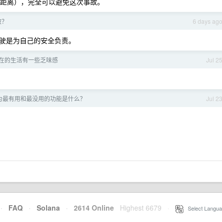
全距离），完全可以避免这次事故。
破？
6 days ag
驶是为自己的安全负责。
何现在的生活有一些乏味感
Jul 2
为最有用和最没用的功能是什么？
Jul 2
·
FAQ
·
Solana
·
2614 Online
Highest 6679
·
Select Langua