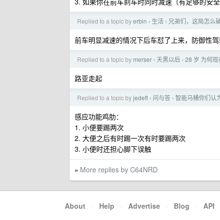
3. 如果你在前车刹车时同时减速（有足够的安
Replied to a topic by
erbin
生活
兄弟们，这局怎么
›
›
前车明显减速的情况下后车怼了上来，防御性驾
Replied to a topic by
merser
天黑以后
28 岁 为
›
›
路亚走起
Replied to a topic by
jedeft
问与答
智能马桶你们认
›
›
感应功能鸡肋：
1. 小便要踢两次
2. 大便之后有时踢一次有时要踢两次
3. 小便时还担心脚下误触
More replies by C64NRD
»
About
·
Help
·
Advertise
·
Blog
·
API