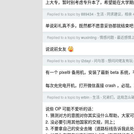
上大专，暂时别考虑专升本了，希望能在大学期
Replied to a topic by
889434
生活
同求建议，相亲 
›
›
单说彩礼真不多，既然都不愿意妥协那就结束吧
Replied to a topic by
wuxinling
情感问题
最近感情
›
›
说说前女友
Replied to a topic by
i2dayi
问与答
想问问佬友有玩 pi
›
›
有一个 pixel9 备用机，安装了最新 beta 系
每次充完电开机，打开微信直接 crash ，必现。现
Replied to a topic by
erbin
生活
兄弟们，这局怎么
›
›
说些 OP 可能不爱听的话：
1. 猜测对方的意图对你其实没什么帮助，大家
2. 没必要引用其他国家的交规，同上；
3. 不要拿自己的安全去赌（道路标线告诉我此