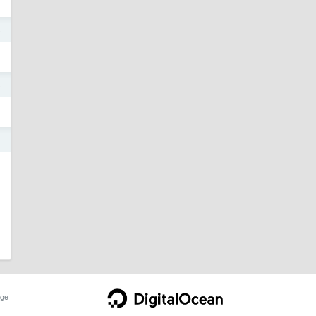
o
5
3
ge