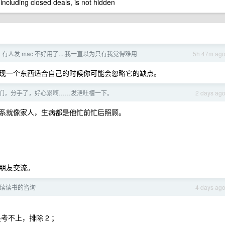
 including closed deals, is not hidden
2 有人发 mac 不好用了....我一直以为只有我觉得难用
5h 47m ag
现一个东西适合自己的时候你可能会忽略它的缺点。
们，分手了，好心累啊……发泄吐槽一下。
2 days ag
系就像家人，生病都是他忙前忙后照顾。
朋友交流。
续读书的咨询
4 days ag
考不上，排除 2 ；