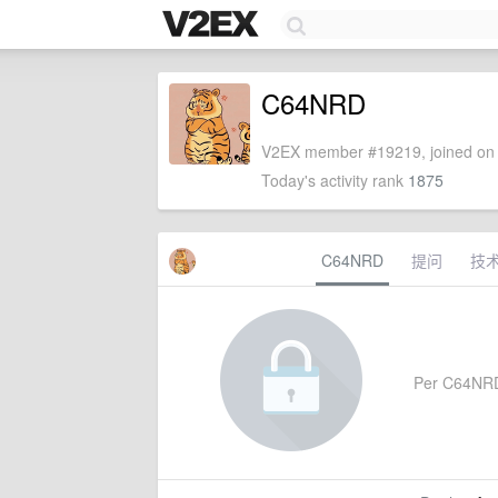
C64NRD
V2EX member #19219, joined on 
Today's activity rank
1875
C64NRD
提问
技
Per C64NRD's