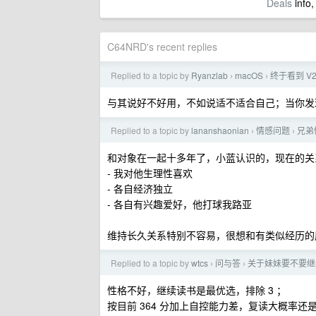
Deals
info,
C64NRD's recent replies
Replied to a topic by
Ryanzlab
macOS
终于看到 V
›
›
与其说好不好用，不如说适不适合自己；当你发
Replied to a topic by
lananshaonian
情感问题
兄弟
›
›
和对象在一起十多年了，小蓝认识的，现在的关
- 我对他生理性喜欢
- 各自经济独立
- 各自有兴趣爱好，他打球我路亚
维持长久关系特别不容易，很想和有类似经历的
Replied to a topic by
wtcs
问与答
关于妹妹要不要继
›
›
性格不好，继续读书是最优选，排除 3 ；
按目前 364 分加上自控能力差，复读大概率还是