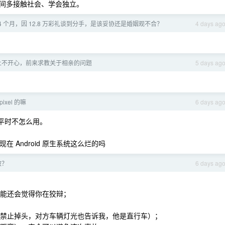
间多接触社会、学会独立。
4 个月，因 12.8 万彩礼谈到分手，是该妥协还是婚姻观不合？
4 days ag
上不开心，前来求教关于相亲的问题
5 days ag
xel 的嘛
6 days ag
统，平时不怎么用。
在 Android 原生系统这么烂的吗
破？
6 days ag
可能还会觉得你在狡辩；
处禁止掉头，对方车辆灯光也告诉我，他是直行车）；