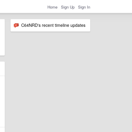
Home
Sign Up
Sign In
C64NRD's recent timeline updates