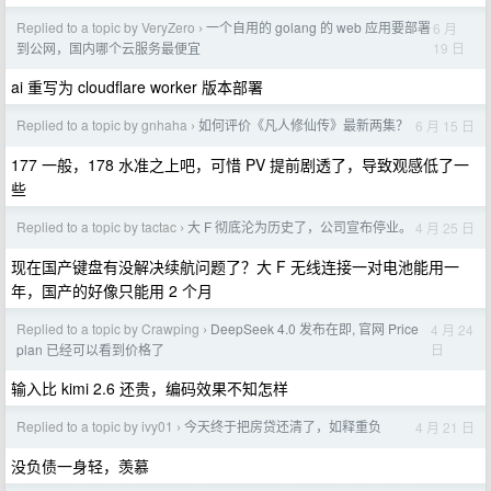
Replied to a topic by VeryZero
一个自用的 golang 的 web 应用要部署
6 月
›
19 日
到公网，国内哪个云服务最便宜
ai 重写为 cloudflare worker 版本部署
Replied to a topic by gnhaha
如何评价《凡人修仙传》最新两集？
6 月 15 日
›
177 一般，178 水准之上吧，可惜 PV 提前剧透了，导致观感低了一
些
Replied to a topic by tactac
大 F 彻底沦为历史了，公司宣布停业。
4 月 25 日
›
现在国产键盘有没解决续航问题了？大 F 无线连接一对电池能用一
年，国产的好像只能用 2 个月
Replied to a topic by Crawping
DeepSeek 4.0 发布在即, 官网 Price
4 月 24
›
日
plan 已经可以看到价格了
输入比 kimi 2.6 还贵，编码效果不知怎样
Replied to a topic by ivy01
今天终于把房贷还清了，如释重负
4 月 21 日
›
没负债一身轻，羡慕