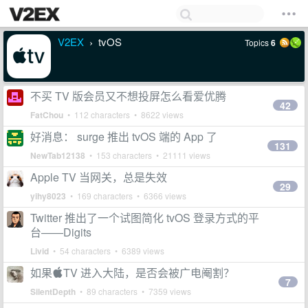
V2EX
tvOS
Topics
6
›
不买 TV 版会员又不想投屏怎么看爱优腾
42
FatChou
• 112 characters • 8622 views
好消息： surge 推出 tvOS 端的 App 了
131
NewTab12138
• 153 characters • 21111 views
Apple TV 当网关，总是失效
29
yihy8023
• 169 characters • 6366 views
Twitter 推出了一个试图简化 tvOS 登录方式的平
台——Digits
Livid
• 54 characters • 6389 views
如果TV 进入大陆，是否会被广电阉割？
7
SilentDepth
• 89 characters • 7359 views