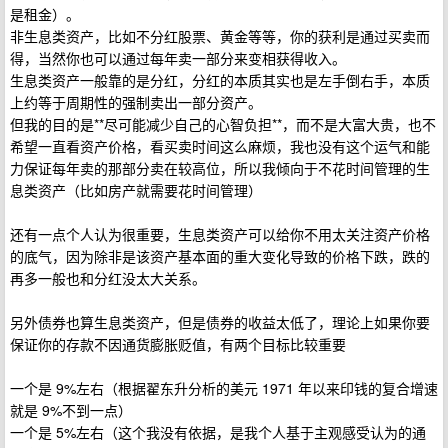
是租金）。
非生息类资产，比如不分红股票、黄金等等，你的获利是通过买卖而
得，当然你也可以通过每年卖一部分来变相获得收入。
生息类资产一般靠的是分红，分红的本质其实也是左手倒右手，本质
上约等于周期性的强制卖出一部分资产。
但我的目的是**尽可能减少自己的心智负担**，而不是大富大贵，也不
希望一直看资产价格，看买卖时间这么麻烦，我也没有这个运气和能
力保证每年卖的那部分卖在较高位，所以我倾向于不花时间管理的生
息类资产（比如房产就需要花时间管理）
还有一点个人认为很重要，生息类资产可以给你不用太关注资产价格
的底气，因为除非是该资产基本面的重大变化导致的价格下跌，跌的
再多一般也和分红没太大关系。
另外债券也算生息类资产，但是债券的收益太低了，理论上如果你要
保证你的存款不因通货膨胀贬值，有两个目标比较重要
一个是 9%左右（根据翟东升分析的美元 1971 年以来印钱的复合增速
就是 9%不到一点）
一个是 5%左右（这个我没有依据，是我个人基于主观感受认为的通