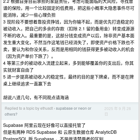
2.2 根据自身目前承担的家庭责任，考虑可能面临的大风险，寻找靠
谱的保险，用一个比较固定的低费用，把这些小概率大隐患事件尽可
能消除，减少一些心理负担
3 现阶段不要想着靠投资挣钱，因为你输不起，而是优先打造稳定的
被动收入，把自己的多余的存款（扣除 2.1 留的备用金）转变成源源
不断的收入。最重要的是，这部分钱变成资产以后，除非资产基本面
发生重大变化，不然当作这笔钱已经消失了，即使资产价格下跌也不
卖，要认为和你没关系，反而是用相同的钱获得更多被动收入的机会
（因为资产单价下跌了）。
4 等第三步的被动收入流建立起来，多到能够覆盖你的支出后，你其
实就财富自由了
5 进一步提高被动收入的稳定性，最终的目的是下牌桌，而不是在牌
桌上继续追求一直赢下去
胡说八道几句，有不同观点请海涵
Replied to a topic by ethusdt
supabase or neon or
2025 年 9 月 28
›
日
others?
Supabase 阿里云现在好像可以直接托管了
但是有两种 RDS Supabase 和 云原生数据仓库 AnalyticDB
PostgreSQL 版 Supabase ，不是很清楚两者的区别