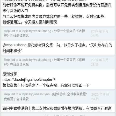
前者好像不能开免费实例，后者可以开免费实例但是似乎没有直接升
级付费版的入口
阿里云好像集成国内登录方式会方便一些，就微信、支付宝那些
我都没用过，今天搜方案时刚发现
Replied to a topic by wosilusheng
分享一个清爽的《道德
2025 年 9 月
›
28 日
经》在线阅读网站
@
wosilusheng
是指参考译文第一句，似乎少了标点。“天和地存在的
时间那样长”
Replied to a topic by wosilusheng
分享一个清爽的《道德
2025 年 9 月
›
28 日
经》在线阅读网站
感谢分享
https://daodejing.shop/chapter-7
第七章第一句似乎少了一个标点哈，有空可以修正一下
Replied to a topic by jonssonyan
[经验总结] 全球收款教程：
2025 年 9 月
›
23 日
我跑通了全球收款
请问中银香港的卡绑上支付宝和微信后在境内消费，有限额吗？谢谢