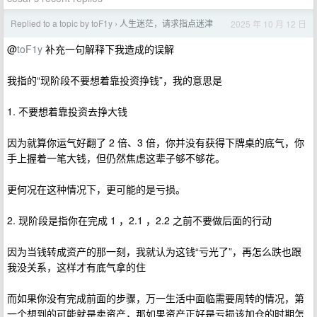
Replied to a topic by toF1y
人生迷茫，请求指点迷津
2025 年 10 月 12 日
›
@
toF1y
补充一句解释下我造成的误解
我指的“现阶段不要想着靠投资挣钱”，我的意思是
1. 不要想着靠投资去挣大钱
因为就算你运气好翻了 2 倍、3 倍，你并没有获得下牌桌的底气，你
手上握着一笔大钱，但仍然焦虑这辈子够不够花。
更何况在这种情况下，更可能的是亏损。
2. 现阶段是指你在完成 1 ，2.1 ，2.2 之前不要做后面的行动
因为当钱转成资产的那一刻，我就认为这钱“亏光了”，再怎么跌也跟
我没关系，这样才有底气拿的住
而如果你没有完成前面的步骤，万一生活中面临需要周转的情况，第
一个想到的可能就是卖资产，那如果资产正好是亏损该加仓的时期怎