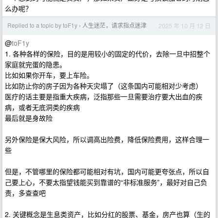
么办呢？
Replied to a topic by toF1y
人生迷茫，请求指点迷津
2025 年 10 月 12 日
›
@
toF1y
1. 各种各样的保险，目的是用较小的固定的代价，去除一旦中招整个
家庭就完蛋的隐患。
比如如果你开车，要上车险。
比如防止你的房子因为各种天灾塌了（这条国内可能相对少考虑）
医疗的话主要是指重大疾病，泛指那些一旦需要治疗要大出血的疾
病，或者无底洞类的疾病
最后就是身故险
另外保险是保大风险，所以调高出险费，降低保险费用，这样合理一
些
但是，不管哪里的保险都可能相对有坑，国内可能更夸张点，所以自
己要上心，不要太指望钱能买到靠谱的“非标准服务”，最好对自己负
责，多查查吧
2. 关键概念是生息类资产，比如分红的股票、基金，房产也算（生的