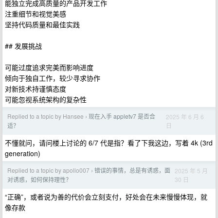
能独立完成高质量的产品开发工作
注重细节和视觉美感
坚持代码质量和最佳实践
## 发展挑战
可能过度追求完美而影响进度
倾向于独自工作，较少寻求协作
对新技术持谨慎态度
可能忽视系统架构的复杂性
Replied to a topic by Hansee
现在入手 appletv7 是否合
2025 年 6 月 6
›
日
适？
不懂就问，请问楼上讨论的 6/7 代是指？看了下我这边，写着 4k (3rd
generation)
Replied to a topic by apollo007
错误的事情，总是有诱惑，面
2025 年 5 月
›
30 日
对诱惑，如何保持理性？
“正确”，或者说为善的代价会立刻支付，好处会在未来慢慢体现，就
像存款