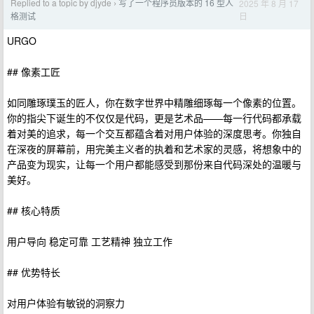
Replied to a topic by djyde
写了一个程序员版本的 16 型人
2025 年 8 月 17
›
日
格测试
URGO
## 像素工匠
如同雕琢璞玉的匠人，你在数字世界中精雕细琢每一个像素的位置。
你的指尖下诞生的不仅仅是代码，更是艺术品——每一行代码都承载
着对美的追求，每一个交互都蕴含着对用户体验的深度思考。你独自
在深夜的屏幕前，用完美主义者的执着和艺术家的灵感，将想象中的
产品变为现实，让每一个用户都能感受到那份来自代码深处的温暖与
美好。
## 核心特质
用户导向 稳定可靠 工艺精神 独立工作
## 优势特长
对用户体验有敏锐的洞察力