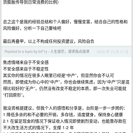
货膨胀传导到日常消费的比例）
总之这个是我的经验总结和个人偏好，慢慢变富，结合自己的性格和
风险偏好，分析一下自己要啥吧
最后再叠甲，以上不构成任何投资建议，风险自负
Replied to a topic by toF1y
人生迷茫，请求指点迷津
2025 年 10 月 11 日
›
焦虑情绪来自于不安全感
不安全感来自于不稳定性
其实你的情况在很多人眼里已经是“中产”，但显然你会不认可
然而，即使成为你心中的“中产”，你也会继续焦虑，因为“中产”只是混
得比较好的“无产”，仍然没有改变不稳定的本质，即一次失业可能就
“打回原形”。
我没资格提建议，但我个人的感悟和分享是，台阶是一步一步跨的：
1 降低多余的和不必要的开销，多存钱，适度健身，保持身心健康
2.1 在留足现金的情况下保证收入情况即使剧烈变动，也能靠存款在
不大改生活方式的情况下，支撑 1-2 年