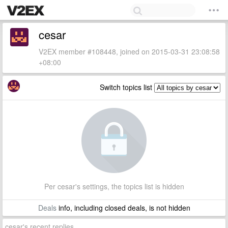
cesar
V2EX member #108448, joined on 2015-03-31 23:08:58
+08:00
Switch topics list
Per cesar's settings, the topics list is hidden
Deals
info, including closed deals, is not hidden
cesar's recent replies