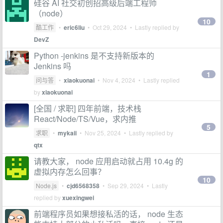
硅谷 AI 社交初创招高级后端工程师
（node）
10
酷工作
•
eric6liu
•
Oct 29, 2024
• Lastly replied by
DevZ
Python -jenkins 是不支持新版本的
Jenkins 吗
1
问与答
•
xiaokuonai
•
Nov 4, 2024
• Lastly replied
by
xiaokuonai
[全国 / 求职] 四年前端，技术栈
React/Node/TS/Vue，求内推
5
求职
•
mykaii
•
Nov 25, 2024
• Lastly replied by
qtx
请教大家， node 应用启动就占用 10.4g 的
虚拟内存怎么回事？
10
Node.js
•
cjd6568358
•
Sep 29, 2024
• Lastly
replied by
xuexingwei
前端程序员如果想接私活的话， node 生态