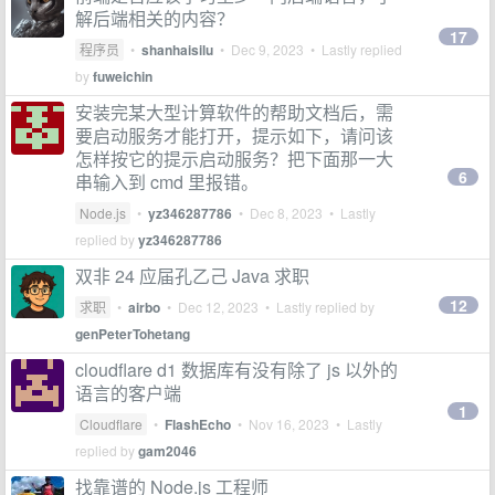
解后端相关的内容？
17
程序员
•
shanhaisilu
•
Dec 9, 2023
• Lastly replied
by
fuweichin
安装完某大型计算软件的帮助文档后，需
要启动服务才能打开，提示如下，请问该
怎样按它的提示启动服务？把下面那一大
6
串输入到 cmd 里报错。
Node.js
•
yz346287786
•
Dec 8, 2023
• Lastly
replied by
yz346287786
双非 24 应届孔乙己 Java 求职
12
求职
•
airbo
•
Dec 12, 2023
• Lastly replied by
genPeterTohetang
cloudflare d1 数据库有没有除了 js 以外的
语言的客户端
1
Cloudflare
•
FlashEcho
•
Nov 16, 2023
• Lastly
replied by
gam2046
找靠谱的 Node.js 工程师