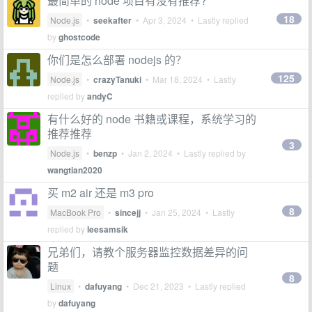
最简单的 node 项目有没有推荐?
18
Node.js
•
seekafter
•
Apr 3, 2024
• Lastly replied
by
ghostcode
你们是怎么部署 nodejs 的？
125
Node.js
•
crazyTanuki
•
Mar 18, 2024
• Lastly
replied by
andyC
有什么好的 node 书籍或课程，系统学习的
推荐推荐
3
Node.js
•
benzp
•
Jan 2, 2024
• Lastly replied by
wangtian2020
买 m2 air 还是 m3 pro
8
MacBook Pro
•
sincejj
•
Jan 25, 2024
• Lastly
replied by
leesamsik
兄弟们，请教个服务器监控数据差异的问
题
8
Linux
•
dafuyang
•
Dec 21, 2023
• Lastly replied
by
dafuyang