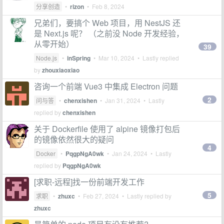
分享创造
•
rizon
•
Feb 8, 2024
兄弟们，要搞个 Web 项目，用 NestJS 还
是 Next.js 呢？ （之前没 Node 开发经验，
从零开始）
39
Node.js
•
inSpring
•
Mar 10, 2024
• Lastly replied
by
zhouxiaoxiao
咨询一个前端 Vue3 中集成 Electron 问题
2
问与答
•
chenxishen
•
Jan 31, 2024
• Lastly
replied by
chenxishen
关于 Dockerfile 使用了 alpine 镜像打包后
的镜像依然很大的疑问
4
Docker
•
PqgpNgA0wk
•
Jan 24, 2024
• Lastly
replied by
PqgpNgA0wk
[求职-远程]找一份前端开发工作
5
求职
•
zhuxc
•
Feb 27, 2024
• Lastly replied by
zhuxc