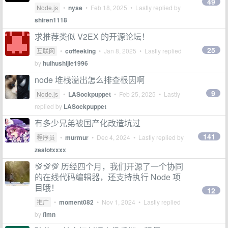
49
Node.js
•
nyse
•
Feb 18, 2025
• Lastly replied by
shiren1118
求推荐类似 V2EX 的开源论坛！
25
互联网
•
coffeeking
•
Jan 8, 2025
• Lastly replied
by
huihushijie1996
node 堆栈溢出怎么排查根因啊
9
Node.js
•
LASockpuppet
•
Feb 25, 2025
• Lastly
replied by
LASockpuppet
有多少兄弟被国产化改造坑过
141
程序员
•
murmur
•
Dec 4, 2024
• Lastly replied by
zealotxxxx
💯💯💯 历经四个月，我们开源了一个协同
的在线代码编辑器，还支持执行 Node 项
目哦！
12
推广
•
moment082
•
Nov 1, 2024
• Lastly replied
by
flmn