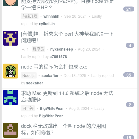
能支持大部分的小私活吗，直接 node 还是
学一把 PHP ?
21
前端开发
•
whhhhhh
•
Sep 26, 2024
• Lastly
replied by
xylitolLin
[有偿]神，祈求来个 perf 大神帮我解决一下
问题吧！
4
1
程序员
•
nyxsonsleep
•
Aug 23, 2024
•
Lastly replied by
a7851578
node 写的程序怎么打包成 exe
35
Node.js
•
seekafter
•
Dec 18, 2025
• Lastly replied
by
seekafter
求助 Mac 更新到 14.6 系统之后 node 无法
启动服务
2
问与答
•
BigWhitePear
•
Aug 6, 2024
• Lastly
replied by
BigWhitePear
dock 栏无故跳出一个叫 node 的应用图
标，如何修复？
15