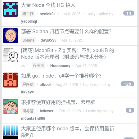
大量 Node 全栈 HC 招人
14
酷工作
•
seolck01
•
Jun 6, 2025
• Lastly replied by
yacolinqi
部署 Solana 归档节点需要什么样的配置？
Solana
•
dwu8555
•
Apr 18, 2025
[转载] MoonBit + Zig 实践：不到 200KB 的
Node 版本管理器（附源码与技术分析）
1
程序员
•
Hooooooey
•
Apr 17, 2025
如果 go、node、c#学一个推荐哪个？
129
程序员
•
afkool
•
Aug 23, 2025
• Lastly replied by
kk2syc
求推荐便宜好用的挂机宝、云电脑
9
问与答
•
follower
•
Feb 17, 2025
• Lastly replied by
m0unta1n886
大家正使用哪个 node 版本，会保持用最新
版吗？