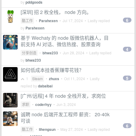
by
pddgoods
[深圳] 招 2 枚全栈， node 方向。
6
酷工作
•
Parahexen
•
Jul 17, 2024
• Lastly replied
by
Parahexen
基于 Wechaty 的 node 版微信机器人，目
前支持 AI 对话、微信热搜、股票查询
4
分享创造
•
bhwa233
•
Jun 28, 2024
• Lastly replied
by
bhwa233
如何低成本挂香蕉赚零花钱？
5
1
Steam
•
zhuxs
•
Oct 11, 2024
• Lastly
replied by
dabaibai
[广州/远程] 4 年 node 全栈开发，求岗位
求职
•
coderhyy
•
Jun 3, 2024
诚聘 node 后端开发工程师 薪资： 20-40k
可谈
6
酷工作
•
lihengsun
•
May 27, 2024
• Lastly replied