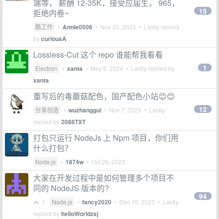
端等， 薪酬 12-35K，接受应届生， 965，
15
拒绝内卷~
酷工作
•
Annie0506
•
Nov 20, 2023
• Lastly replied
by
curiousA
Lossless-Cut 这个 repo 谁能帮我看看
1
Electron
•
xanta
•
May 9, 2024
• Lastly replied by
xanta
重写后的毒蘑菇配色，国产配色小站😊😊
12
分享创造
•
wuzhanggui
•
Nov 7, 2023
• Lastly
replied by
2088TXT
打包只运行 NodeJs 上 Npm 项目，你们用
什么打包？
Node.js
•
1874w
•
Oct 26, 2023
大家在开发过程中是如何管理多个项目不
同的 NodeJS 版本的?
94
1
Node.js
•
fancy2020
•
Dec 15, 2023
• Lastly
replied by
helloWorldzsj