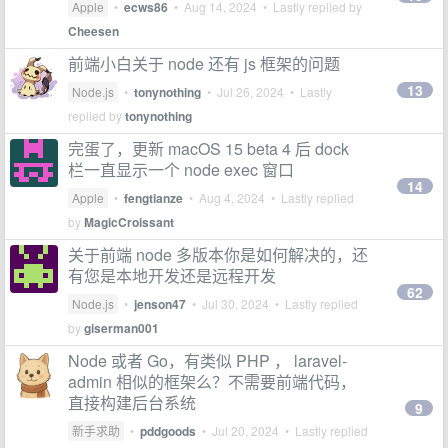
Apple
•
ecws86
•
Aug 14, 2024
• Lastly replied by
Cheesen
前端小白关于 node 还有 js 框架的问题
13
Node.js
•
tonynothing
•
Jul 26, 2024
• Lastly
replied by
tonynothing
完蛋了，更新 macOS 15 beta 4 后 dock
栏一直显示一个 node exec 窗口
14
Apple
•
fengtianze
•
Aug 4, 2024
• Lastly replied
by
MagicCroissant
关于前端 node 多版本你是如何解决的，还
有您是本地开发还是远程开发
62
Node.js
•
jenson47
•
Jul 30, 2024
• Lastly replied
by
giserman001
Node 或者 Go，有类似 PHP ， laravel-
admin 相似的框架么？不需要前端代码，
直接构建后台系统
9
新手求助
•
pddgoods
•
Jul 20, 2024
• Lastly replied