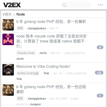
V2EX
Node
›
8 年 golang node PHP 经验，求一份兼职
求职
•
xiangqiankan
•
Mar 31
node 版本 claude code 卸载了总是自动安
装；计算装了 brew 版或者 native 版都不
行；
4
Claude Code
•
Javin
•
Mar 22
• Lastly replied by
Javin
Welcome to Vibe Coding Node！
12
☕Vibe Coding🤖
•
Tink
•
Jan 10
• Lastly replied by
Tink
8 年 golang node PHP 经验，求一份远程
兼职
1
求职
•
xiangqiankan
•
Nov 29, 2025
• Lastly
replied by
Jungeer