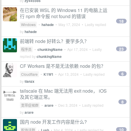
by
zy445566
在已安装 WSL 的 Windows 11 的电脑上运
行 npm 命令报 not found 的错误
18
Windows
•
hahade
•
May 17, 2024
• Lastly replied
by
hahade
前端转 node 好转么？要学多久？
23
程序员
•
chunkingName
•
Apr 17, 2024
• Lastly
replied by
chunkingName
CF Workers 是不是无法依赖 node 的包？
6
Cloudflare
•
K1W1
•
Apr 13, 2024
• Lastly replied
by
tianzx
tailscale 在 Mac 端无法用 exit node， iOS
及其它端正常。
8
宽带症候群
•
arare
•
Dec 3, 2024
• Lastly replied
by
arare
国内 node 开发工作内容是什么?
10
职场话题
•
Lush
•
Mar 4, 2024
• Lastly replied by