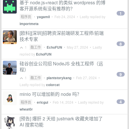
基于 node.js+react 的类似 wordpress 的博
客开源系统有没有推荐的？
1
程序员
•
yagamil
•
Feb 24, 2024
• Lastly replied by
importmeta
[欧科][深圳]招聘资深前端研发工程师/前端
技术专家
8
1
酷工作
•
EchoFUN
•
May 27, 2024
• Lastly
replied by
EchoFUN
硅谷创业公司招 NodeJS 全栈工程师（远
程）
9
1
酷工作
•
plantstorykang
•
Feb 27, 2024
•
Lastly replied by
colorcat
minio 可以增加新的 node 吗？
4
程序员
•
ericgui
•
Feb 14, 2024
• Lastly replied by
wheat0r
[预告] 爆肝 2 天给 justmark 收藏夹增加了
AI 搜索功能