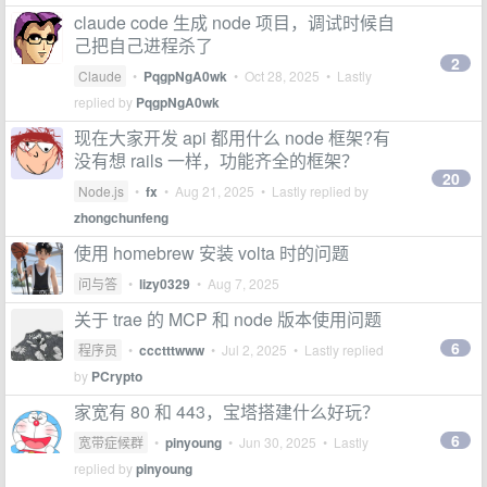
claude code 生成 node 项目，调试时候自
己把自己进程杀了
2
Claude
•
PqgpNgA0wk
•
Oct 28, 2025
• Lastly
replied by
PqgpNgA0wk
现在大家开发 api 都用什么 node 框架?有
没有想 rails 一样，功能齐全的框架？
20
Node.js
•
fx
•
Aug 21, 2025
• Lastly replied by
zhongchunfeng
使用 homebrew 安装 volta 时的问题
问与答
•
lizy0329
•
Aug 7, 2025
关于 trae 的 MCP 和 node 版本使用问题
6
程序员
•
ccctttwww
•
Jul 2, 2025
• Lastly replied
by
PCrypto
家宽有 80 和 443，宝塔搭建什么好玩？
6
宽带症候群
•
pinyoung
•
Jun 30, 2025
• Lastly
replied by
pinyoung