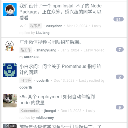
我们设计了一个 npm install 不了的 Node
Package，正在众筹，感兴趣的同学可以
看看
81
9
程序员
•
easychen
•
Mar 12, 2024
• Lastly
replied by
LiuJiang
广州微信视频号团队招前后端。
7
酷工作
•
zhangyuang
•
Jan 2, 2024
• Lastly replied
by
anran758
小白求问：问个关于 Prometheus 指标统
计的问题
2
问与答
•
coderth
•
Dec 13, 2023
• Lastly replied by
coderth
k8s 某个 deployment 如何自动伸缩到
node 的数量
9
Kubernetes
•
jitongxi
•
Dec 13, 2023
• Lastly
replied by
midjourney
前端是否应该学习至少一门后端语言，了