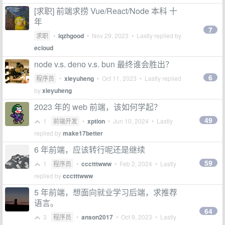
[求职] 前端求捞 Vue/React/Node 本科 十
年
7
求职
•
lqzhgood
•
Nov 29, 2023
• Lastly replied by
ecloud
node v.s. deno v.s. bun 最终谁会胜出？
6
程序员
•
xieyuheng
•
Oct 11, 2023
• Lastly replied
by
xieyuheng
2023 年的 web 前端，该如何学起？
49
1
前端开发
•
xption
•
Jun 10, 2024
• Lastly
replied by
make17better
6 年前端，应该转行呢还是继续
59
1
程序员
•
ccctttwww
•
Feb 2, 2024
• Lastly
replied by
ccctttwww
5 年前端，想面向就业学习后端，求推荐
语言。
64
3
程序员
•
anson2017
•
Oct 9, 2023
• Lastly