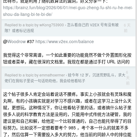
比特币，就是利用了随机数算法的漏洞，好文分享一下：
https://brainz.fun/blog/2026/06/01/mei-guo-zheng-fu-shi-ru-he-mei-
shou-da-liang-bi-te-bi-de/
Replied to a topic by wKong753900
怎么看自己的 V2EX 号有没有被
6 天
›
前
限？或者标记违规
@
Woodrow
#37
https://www.v2ex.com/balance
我觉得这个非常离谱，一个如此重要的功能竟然不做个外置图形化按
钮或者菜单，藏在很深的文档里。我现在都是通过手打 URL 访问的
6
Replied to a topic by emmathoermer
娃今年 12 岁，沉迷荒野乱斗，求大
›
天
佬们在我帖子里说一句话劝劝他，我会给他看帖子
前
这个帖子很多人肯定会站着说话不腰疼。事实上小孩就会有灵珠和魔
丸啊，有的小孩确实就是对学习不感兴趣，或者在这学习上没什么天
赋，更想玩。这种情况下，你让他看帖子里的话，或者搞什么帖子里
很多人说的科学教育方法是没用的，只能用中式传统方法硬管，我的
建议是和自己和解，给他定一个比较普通的，自己也能托举得了的目
标努力。比如说不一定想着要考个 985 ，考个本一什么的就差不多
了，然后估算一下需要投入多大的努力，他当前的同龄人中的排位能