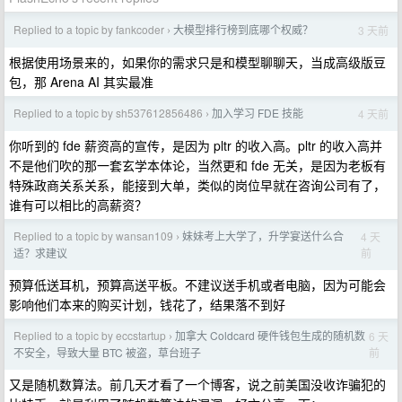
Replied to a topic by fankcoder
大模型排行榜到底哪个权威？
3 天前
›
根据使用场景来的，如果你的需求只是和模型聊聊天，当成高级版豆
包，那 Arena AI 其实最准
Replied to a topic by sh537612856486
加入学习 FDE 技能
4 天前
›
你听到的 fde 薪资高的宣传，是因为 pltr 的收入高。pltr 的收入高并
不是他们吹的那一套玄学本体论，当然更和 fde 无关，是因为老板有
特殊政商关系关系，能接到大单，类似的岗位早就在咨询公司有了，
谁有可以相比的高薪资？
Replied to a topic by wansan109
妹妹考上大学了，升学宴送什么合
4 天
›
前
适？求建议
预算低送耳机，预算高送平板。不建议送手机或者电脑，因为可能会
影响他们本来的购买计划，钱花了，结果落不到好
Replied to a topic by eccstartup
加拿大 Coldcard 硬件钱包生成的随机数
6 天
›
前
不安全，导致大量 BTC 被盗，草台班子
又是随机数算法。前几天才看了一个博客，说之前美国没收诈骗犯的