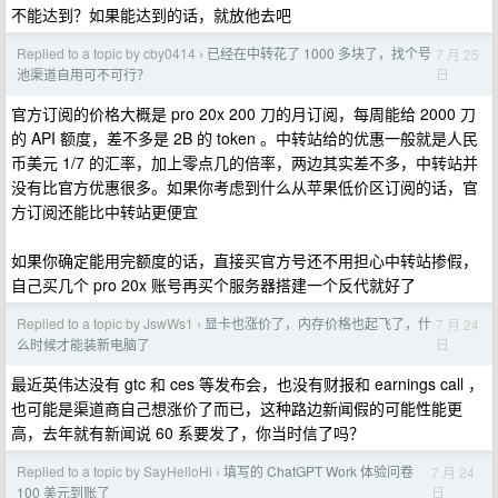
不能达到？如果能达到的话，就放他去吧
Replied to a topic by cby0414
已经在中转花了 1000 多块了，找个号
7 月 25
›
日
池渠道自用可不可行？
官方订阅的价格大概是 pro 20x 200 刀的月订阅，每周能给 2000 刀
的 API 额度，差不多是 2B 的 token 。中转站给的优惠一般就是人民
币美元 1/7 的汇率，加上零点几的倍率，两边其实差不多，中转站并
没有比官方优惠很多。如果你考虑到什么从苹果低价区订阅的话，官
方订阅还能比中转站更便宜
如果你确定能用完额度的话，直接买官方号还不用担心中转站掺假，
自己买几个 pro 20x 账号再买个服务器搭建一个反代就好了
Replied to a topic by JswWs1
显卡也涨价了，内存价格也起飞了，什
7 月 24
›
日
么时候才能装新电脑了
最近英伟达没有 gtc 和 ces 等发布会，也没有财报和 earnings call ，
也可能是渠道商自己想涨价了而已，这种路边新闻假的可能性能更
高，去年就有新闻说 60 系要发了，你当时信了吗？
Replied to a topic by SayHelloHi
填写的 ChatGPT Work 体验问卷
7 月 24
›
日
100 美元到账了