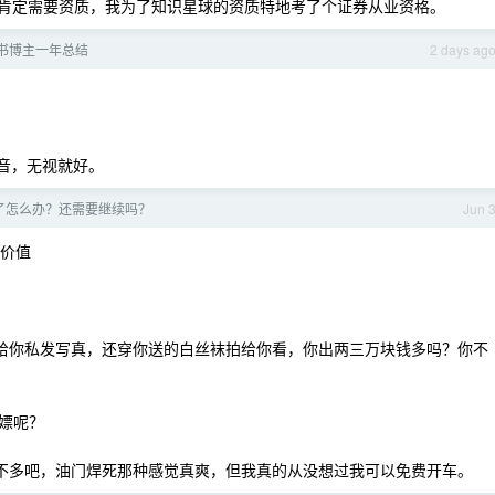
肯定需要资质，我为了知识星球的资质特地考了个证券从业资格。
书博主一年总结
2 days ag
音，无视就好。
了怎么办？还需要继续吗？
Jun 
绪价值
，给你私发写真，还穿你送的白丝袜拍给你看，你出两三万块钱多吗？你不
嫖呢？
差不多吧，油门焊死那种感觉真爽，但我真的从没想过我可以免费开车。