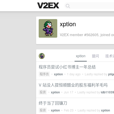
xption
V2EX member #562605, joined on
xption
提问
技术
程序员尝试小红书博主一年总结
程序员
•
xption
•
1 day ago
• Lastly replied by
ptig
V 站没人提恒顺醋业的股东福利羊毛吗
投资
•
xption
•
Jun 17
• Lastly replied by
tdb1103
终于当了回镰刀
投资
•
xption
•
Feb 23
• Lastly replied by
xption