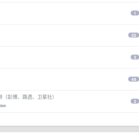
1
35
3
49
群（彭博、路透、卫星社）
3
tion