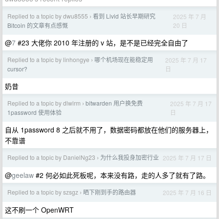
Replied to a topic by dwu8555
看到 Livid 站长早期研究
2025 年 7 月
›
20 日
Bitcoin 的文章有点感慨
@
7
#23 大佬你 2010 年注册的 v 站，是不是已经完全自由了
Replied to a topic by linhongye
哪个机场现在能稳定用
2025 年 7 月 17
›
日
cursor?
奶昔
Replied to a topic by dlwlrm
bitwarden 用户换免费
2025 年 7 月 17
›
日
1password 使用体验
自从 1password 8 之后就不用了，数据密码都放在他们的服务器上，
不靠谱
Replied to a topic by DanielNg23
为什么我投身加密行业
2025 年 7 月 17 日
›
@
geelaw
#2 何必如此死板呢，本来没有路，走的人多了就有了路。
Replied to a topic by szsgz
晒下刚到手的路由器
2025 年 7 月 16 日
›
这不刷一个 OpenWRT