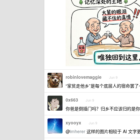
robinlovemaggie
Jun 9
“家贫走他乡”是每个底层人的宿命罢了
0x663
Jun 9
你爸是倒插门吗？归乡不应该归的是你
xyooyx
Jun 9
@
imherer
这样的图片相较于 AI 文