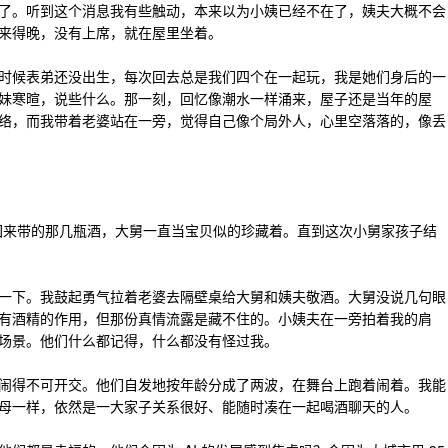
了。听到这个消息我有些触动，本来以为小姨已经不在了，姨夫大概不会
来得晚，没有上席，就在屋里坐着。
时候表弟还没出生，每次回去总是我们四个在一起玩，我是她们身后的一
妹寒暄，说些什么。那一刻，回忆像潮水一样涌来，屋子还是当年的屋
络，而我带着老婆站在一旁，觉得自己像个局外人，心里空落落的，像丢
回来带的那几瓶酒，大舅一直当宝贝似的珍藏着。直到这次小舅家孩子结
一下。我鼓起勇气拉着老婆去隔壁桌给大舅和姨夫敬酒。大舅没说几句眼
有酒精的作用，但那份真情流露是藏不住的。小姨夫在一旁拍着我的肩
场景。他们什么都记得，什么都没有怪过我。
闹得不可开交。他们自发地按年龄分成了两波，在舞台上跑着闹着。我能
母一样，依然是一大家子关系很好、能随时凑在一起喝酒聊天的人。