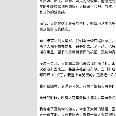
从姐姐、姐夫、妹妹、妹夫的交谈里，能感觉到他
岁的年龄坎感到焦虑吗？大概率不会吧。当然，
其具体的踏实感。
而我，只是在这个夏天的午后，短暂地从生活里
生活带给我的踏实。
婚礼结束回到大舅家，我们本准备启程回家了，
两个人都不想办婚礼，只是出去玩了一趟，也只
攥在手里，更多的是舅舅舅妈的祝福，沉甸甸得
没过一会儿，大姐和二姐也来给我们随了礼。那
次都没有回来过，甚至连礼都没有随。当时有各
都已经 12 岁了，我这个当舅舅的，竟然连一
我不仅缺席，更满是亏欠。可两个姐姐和舅舅们
离开的时候，所有人在车外挥手道别，车窗外的
我带走了沉甸甸的随礼，带走了大舅的眼泪，回
方一直在那。只要我回去，就有一家人会欢迎我