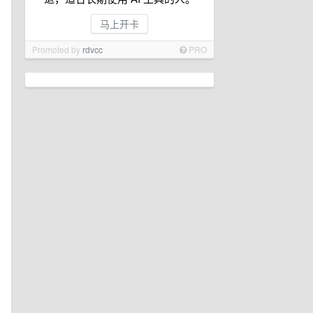
马上开卡
Promoted by
rdvcc
PRO