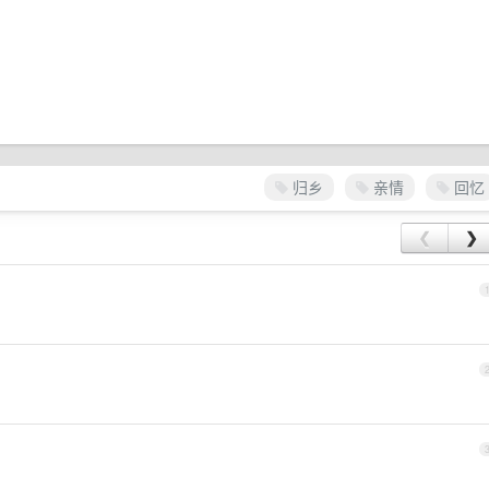
归乡
亲情
回忆
❮
❯