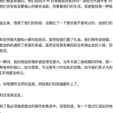
们都是幸福的。他们会因为 AI 的发展感到焦虑吗？会因为大城市里 35
他们也有各自要操心的柴米油盐，但看着他们的生活，就是能给我一种极
逃出来，借用了他们的热闹，去眼红了一下那份我不曾有过的、由他们的
却突然被大舅和小舅叫到房间，竟然给我们塞了礼金。我们两年前结婚，
是由妈妈通知了老家的亲戚。虽然这钱里有着妈妈当年随出去的人情，但
发烫。
一瞬间，我的局促和愧疚被放得无限大。当年大姐二姐结婚的时候，我一
种各样的借口，如今想来，不过是年少时自私的忽略。如今她们孩子大的
次压岁钱都没给过。
，却用理所当然的态度，把给我们的祝福都补上了。
村庄渐渐远去。
到了我必须继续面对的城市和焦虑中。但我知道，有一个我记忆深处的地
。