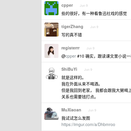
cpper
Jun 9
些的很好，有一种看鲁迅社戏的感觉
tigerZhang
Jun 9
写的真不错
registerrr
Jun 9
@
cpper
#10 确实，跟读课文里小说
ShiBuYi
Jun 9
就是这样的。
我在外面从来不喝酒。
但是我回到老家， 我都会跟我大舅喝
关系也需要钱打点。
MuXiaoan
Jun 9
我试试怎么发图
https://imgur.com/a/Dhbmroo