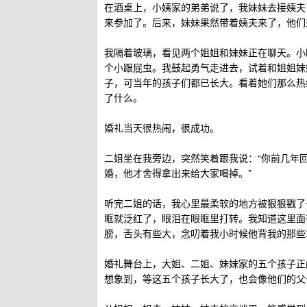
在酒桌上，小姨家的弟弟说了，我妹妹去接姨夫
来参加了。后来，妹妹果然带着姨夫来了，他们
我隔着玻璃，看见两个姐姐和妹妹正在聊天。小
个小跟屁虫。我鼓起勇气走进去，试着和姐姐妹
子，可当年的孩子们都已长大。看着她们那么热
了什么。
婚礼当天很热闹，很成功。
二姐坐在我旁边，突然笑着跟我说：“你前几年
婚，他才舍得拿出来给大家喝掉。”
听完二姐的话，我心里最柔软的地方被狠狠戳了
眶就泛红了，眼泪在眼眶里打转。我知道这里面
膀，舌头有些大，念叨着我小时候他背我的那些
婚礼舞台上，大姐、二姐、妹妹家的五个孩子正
想象到，等这五个孩子长大了，也会像他们的父