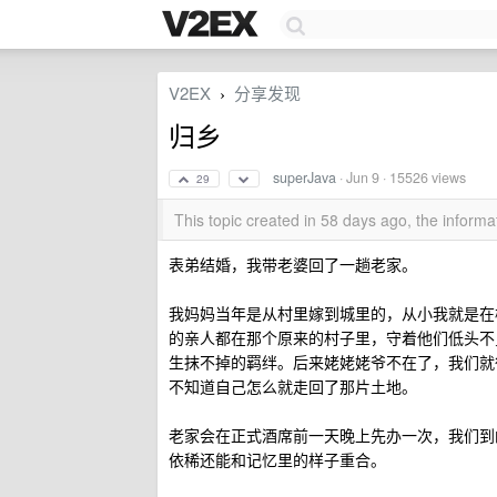
V2EX
分享发现
›
归乡
superJava
·
Jun 9
· 15526 views
29
This topic created in 58 days ago, the infor
表弟结婚，我带老婆回了一趟老家。
我妈妈当年是从村里嫁到城里的，从小我就是在
的亲人都在那个原来的村子里，守着他们低头不
生抹不掉的羁绊。后来姥姥姥爷不在了，我们就
不知道自己怎么就走回了那片土地。
老家会在正式酒席前一天晚上先办一次，我们到
依稀还能和记忆里的样子重合。