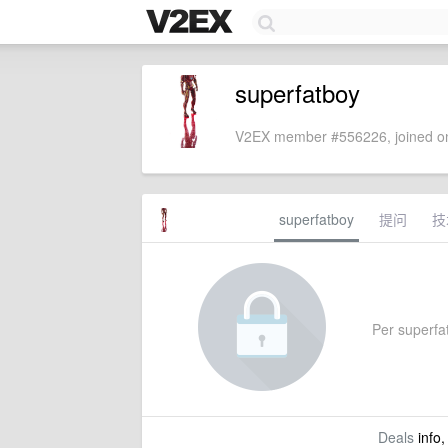
superfatboy
V2EX member #556226, joined on
superfatboy
提问
技
Per superfat
Deals
info,