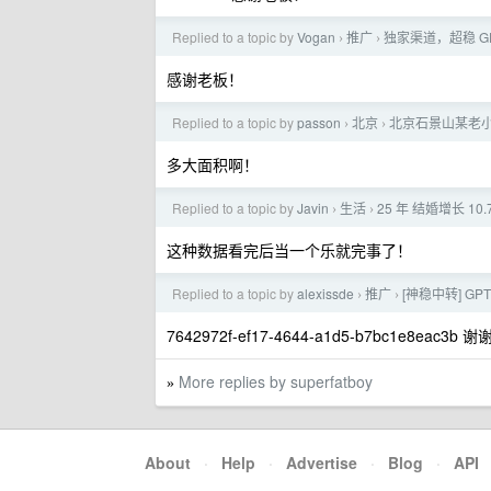
Replied to a topic by
Vogan
推广
独家渠道，超稳 G
›
›
感谢老板！
Replied to a topic by
passon
北京
北京石景山某老
›
›
多大面积啊！
Replied to a topic by
Javin
生活
25 年 结婚增长 1
›
›
这种数据看完后当一个乐就完事了！
Replied to a topic by
alexissde
推广
[神稳中转] GP
›
›
7642972f-ef17-4644-a1d5-b7bc1e8eac3b
More replies by superfatboy
»
About
·
Help
·
Advertise
·
Blog
·
API