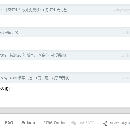
PT 中转开业！快来免费领 21 刀 开业大礼包！
5 days ag
小区房价走势
Jul 3
0.76%；猜测 26 年 新生儿 也会有不小的增幅
Jul 3
T 5.6， 0.09 倍率，送 10 刀试用，前字节开发
Jul 3
 谢谢老板！
·
FAQ
·
Solana
·
2796 Online
Highest 6679
·
Select Langua