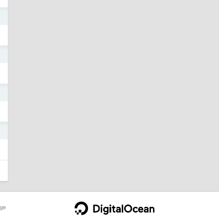
o
1
1
1
ge