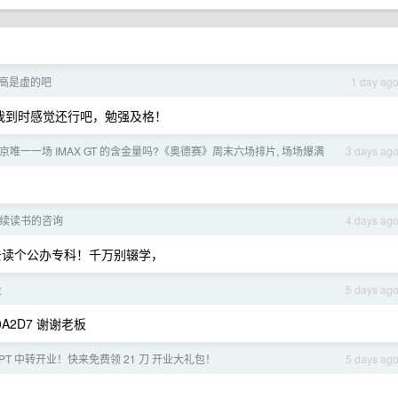
高是虚的吧
1 day ag
我到时感觉还行吧，勉强及格！
唯一一场 IMAX GT 的含金量吗?《奥德赛》周末六场排片, 场场爆满
3 days ag
续读书的咨询
4 days ag
去读个公办专科！千万别辍学，
投
5 days ag
520A2D7 谢谢老板
PT 中转开业！快来免费领 21 刀 开业大礼包！
5 days ag