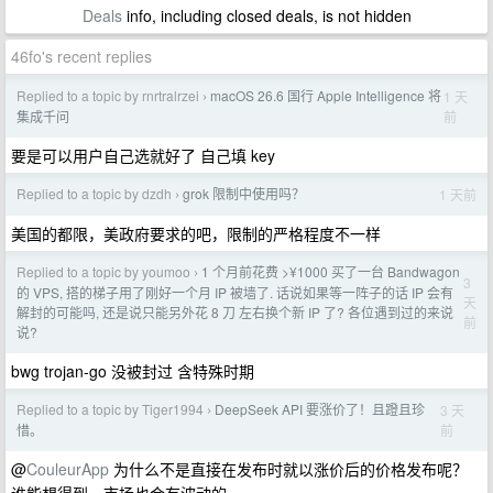
Deals
info, including closed deals, is not hidden
46fo's recent replies
Replied to a topic by rnrtralrzei
macOS 26.6 国行 Apple Intelligence 将
1 天
›
前
集成千问
要是可以用户自己选就好了 自己填 key
Replied to a topic by dzdh
grok 限制中使用吗？
1 天前
›
美国的都限，美政府要求的吧，限制的严格程度不一样
Replied to a topic by youmoo
1 个月前花费 >¥1000 买了一台 Bandwagon
›
3
的 VPS, 搭的梯子用了刚好一个月 IP 被墙了. 话说如果等一阵子的话 IP 会有
天
解封的可能吗, 还是说只能另外花 8 刀 左右换个新 IP 了? 各位遇到过的来说
前
说?
bwg trojan-go 没被封过 含特殊时期
Replied to a topic by Tiger1994
DeepSeek API 要涨价了！且蹬且珍
3 天
›
前
惜。
@
CouleurApp
为什么不是直接在发布时就以涨价后的价格发布呢？