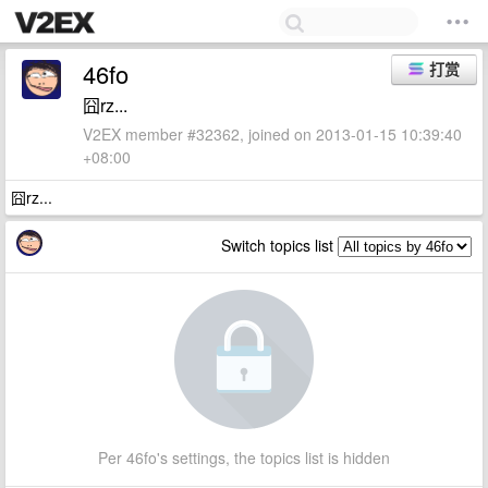
46fo
打赏
囧rz...
V2EX member #32362, joined on 2013-01-15 10:39:40
+08:00
囧rz...
Switch topics list
Per 46fo's settings, the topics list is hidden