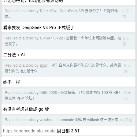
谁能想得到，市场也会有波动的
Replied to a topic by Tiger1994
DeepSeek API 要涨价了！且蹬且珍
3 天
›
前
惜。
看来要发 DeepSeek V4 Pro 正式版了
Replied to a topic by a5454775422
想请教一个单位上网疑难杂症，被
5 天
›
前
逼疯了。
二分法 + AI
Replied to a topic by sjjgpt
对于白月光你最不能忘记的是什么，或者最
5 天
›
前
吸引你的地方是什么
她不一样
Replied to a topic by lilililili2020
极致精简，已经优化为仅 100 多 KB！
6 天
›
前
单文件 PHP 论坛！
有没有考虑过做成 go 版
Replied to a topic by vaxshoot
opencode 貌似被 v4flash 这一波挤崩了
6 天前
›
https://opencode.ai/zh/data
周日都 3.8T