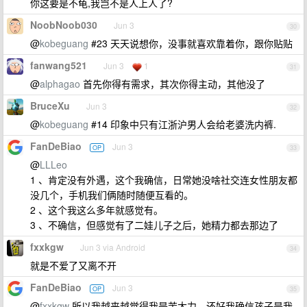
你这要是不龟,我岂不是人上人了?
NoobNoob030
Jun 3
30
@
kobeguang
#23 天天说想你，没事就喜欢靠着你，跟你贴贴
fanwang521
Jun 3
1
31
@
alphagao
首先你得有需求，其次你得主动，其他没了
BruceXu
Jun 3
32
@
kobeguang
#14 印象中只有江浙沪男人会给老婆洗内裤.
FanDeBiao
Jun 3
OP
33
@
LLLeo
1 、肯定没有外遇，这个我确信，日常她没啥社交连女性朋友都
没几个，手机我们俩随时随便互看的。
2 、这个我这么多年就感觉有。
3 、不确信，但感觉有了二娃儿子之后，她精力都去那边了
fxxkgw
Jun 3 via Android
34
就是不爱了又离不开
FanDeBiao
Jun 3
OP
35
@
fxxkgw
所以我越来越觉得我是苦大力。还好我确信孩子是我