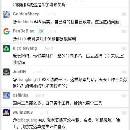
和你们比我这是金字塔顶尖啊
GoldenSheep
Jun 3
53
@
dddddds
#48 确实，自己赚的钱自己放着，这是底线问题
FanDeBiao
Jun 3
OP
54
@
d119
老哥这几个问题都是很犀利
nicolasyang
Jun 3
55
我觉得吧，你们平时在一起的时间多吗，出去旅行（ 3 天以上）
吵架吗
JoeDH
Jun 3
56
@
zhanglong11
#28 请教一下，这样频繁的话，天天工作不会劳
累吗？如何补的？如何锻炼的？
osilinka
Jun 3
57
国内工具那么多，自己买个工具，给她也买个工具
wulin2008
Jun 3
58
@
kobeguang
#20 我老婆很喜欢抱我、亲嘴，能跟我腻一晚
上，我感觉这算是生理性喜欢