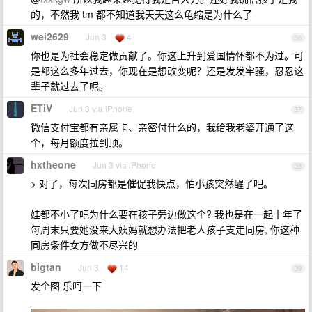
的，不然我 tm 都不知道我天天这么龟缩是为什么了
wei2629
Jun 3
4
36
你也是为社会稳定做贡献了。你这上升到爱国情怀都不为过。可
是都这么多年过去，你现在是想改变呢？还是发发牢骚，忍忍这
辈子就过去了呢。
ETiV
Jun 3 via iPhone
37
微信支付宝都有亲属卡、亲密付什么的，我给我老婆开通了这
个，每月额度拉到顶。
hxtheone
Jun 3 via iPhone
38
> 对了，每次同房都是催促我快点，怕小孩突然醒了吧。
娃都不小了吧为什么要在孩子旁边做这个? 我也是在一起十年了
每周末只要她没来大姨妈就想办法把老人孩子支走同房, 你这种
同房条件女方做不尽兴的
bigtan
Jun 3
14
39
发个图 乐呵一下