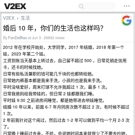
V2EX
生活
›
婚后 10 年，你们的生活也这样吗？
By
FanDeBiao
at Jun 3 · 29892 views
2012 年在学校开始处，大学同学，2017 年结婚，2018 年第一个
娃，2023 年第二个娃。
工资到账当天基本上转过去，自己留不超过 500 ，日常花销走信用
卡，还卡的时候找她。
日常有些私活兼职的钱可能几千块的也都转给她。
日常她内裤基本都是我来手洗，小孩的也是我来手洗。
平时没啥爱好，周末打球不允许我超过 1 次，最多 1 次。
日常我爸妈给我带娃的，但日常 2 娃都跟我们睡。
平时娃 9:30 之前进房间睡觉，都是她带进去哄娃睡觉。
结婚 10 年以来，前面 6-7 年月同房次数不超过 2 次，有时候不超过
1 次。
2 年前我针对这个闹过，然后过去 1-2 年可以做到平均一个月 2-3 次
了。
日常晚上睡前过去亲，不给，会说她时间本来就很少了不要去吵她，