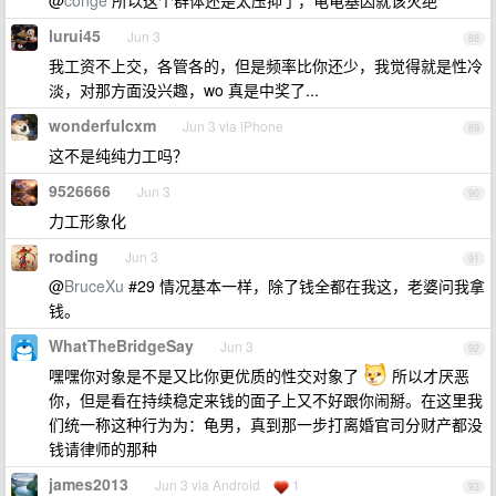
@
conge
所以这个群体还是太压抑了，龟龟基因就该灭绝
lurui45
Jun 3
88
我工资不上交，各管各的，但是频率比你还少，我觉得就是性冷
淡，对那方面没兴趣，wo 真是中奖了...
wonderfulcxm
Jun 3 via iPhone
89
这不是纯纯力工吗？
9526666
Jun 3
90
力工形象化
roding
Jun 3
91
@
BruceXu
#29 情况基本一样，除了钱全都在我这，老婆问我拿
钱。
WhatTheBridgeSay
Jun 3
92
嘿嘿你对象是不是又比你更优质的性交对象了
所以才厌恶
你，但是看在持续稳定来钱的面子上又不好跟你闹掰。在这里我
们统一称这种行为为：龟男，真到那一步打离婚官司分财产都没
钱请律师的那种
james2013
Jun 3 via Android
1
93