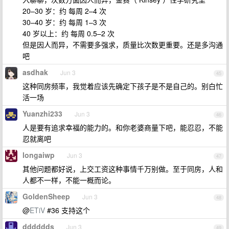
20–30 岁：约 每周 2–4 次
30–40 岁：约 每周 1–3 次
40 岁以上：约 每周 0.5–2 次
但是因人而异，不需要多强求，质量比次数更重要。还是多沟通
吧
asdhak
Jun 3
45
这种同房频率，我觉着应该先确定下孩子是不是自己的。别白忙
活一场
Yuanzhi233
Jun 3
46
人是要有追求幸福的能力的。和你老婆商量下吧，能忍忍，不能
忍就离吧
longaiwp
Jun 3
47
其他问题都好说，上交工资这种事情千万别做。至于同房，人和
人都不一样，不能一概而论。
GoldenSheep
Jun 3
48
@
ETiV
#36 支持这个
dddddds
Jun 3
49