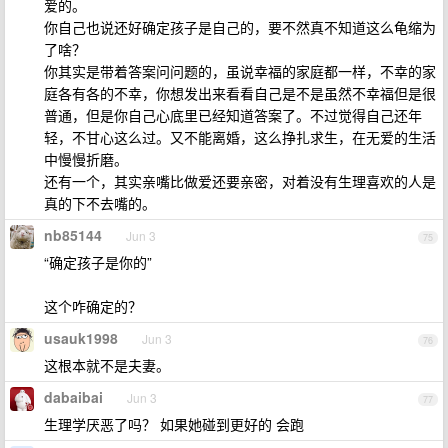
爱的。
你自己也说还好确定孩子是自己的，要不然真不知道这么龟缩为
了啥？
你其实是带着答案问问题的，虽说幸福的家庭都一样，不幸的家
庭各有各的不幸，你想发出来看看自己是不是虽然不幸福但是很
普通，但是你自己心底里已经知道答案了。不过觉得自己还年
轻，不甘心这么过。又不能离婚，这么挣扎求生，在无爱的生活
中慢慢折磨。
还有一个，其实亲嘴比做爱还要亲密，对着没有生理喜欢的人是
真的下不去嘴的。
nb85144
Jun 3
75
“确定孩子是你的”
这个咋确定的？
usauk1998
Jun 3
76
这根本就不是夫妻。
dabaibai
Jun 3
77
生理学厌恶了吗？ 如果她碰到更好的 会跑