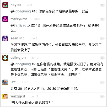
heyleo
Jun 3
59
@
kobeguang
#16 你是我在这个站见到最龟的...实话
markyume
Jun 3
60
@
tianjiyao
这位兄台..现在还是这么性致盎然 的吗？ 秘诀是什
么..
seanlin5
Jun 3
61
学习下技巧,了解敏感的点位，或者直接攻击欢乐豆，多次高了
后就会爱上了
cslingjun
Jun 3
62
@
kobeguang
#2 在你老婆的视角，就是搭伙过日子，绝对没有
生理性喜欢，可能已经到了生理性厌恶了 ，你可以平时试试去
亲下你老婆，如果你老婆下意识扭头，那包是了
jaff
Jun 3
63
只有 30+的男人才明白，20-30 是无法明白的。
wazggcd
Jun 3
64
“男人什么时候才能站起来？”