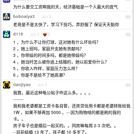
为什么要交工资啊我的天，经济基础是一个人最大的底气
boboaiya3
Jun 3
50
老哥是不是太快了，学习下技巧，弄舒服了 保证天天黏你
d119
Jun 3
2
51
1 ，为什么不让你打球，这对她有什么坏处吗？
2 ，她上班吗，家庭开支她有贡献吗？
3 ，你带娃的时间多吗，都是她带娃吗？
4 ，她当时怎么被你追上结婚的，她以前爱你什么？
5 ，你收入咋样，家庭压力怎么样？
6 ，你是不是给不了她高潮？
tianjiyao
Jun 3
52
我靠，最近这种龟公帖子咋这么多。。。。
-------
我和我老婆都是工资卡各自管，还房贷信用卡都是老婆转账给我
1W ，如果不够再加 5000 ，---因为购物啥的都是刷的我的
卡。。
房子车子也是婚后一起买的。。同房嘛每周 2-3 次吧。。
--目前结婚 13 年了，孩子都 10 多岁了。