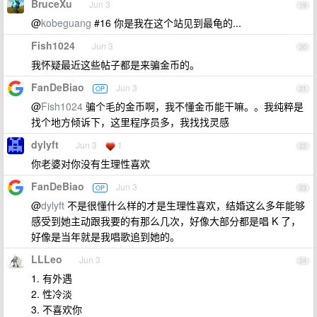
BruceXu
Jun 3
19
@
kobeguang
#16 你是我在这个站见到最龟的...
Fish1024
Jun 3
20
我怀疑最近这些帖子都是来骗金币的。
FanDeBiao
Jun 3
OP
21
@
Fish1024
骗个毛的金币啊，我不懂金币能干嘛。。我纯粹是
找个地方倾诉下，这里程序员多，我找找灵感
dylyft
Jun 3
1
22
你老婆对你没有生理性喜欢
FanDeBiao
Jun 3
OP
23
@
dylyft
不是很懂什么样的才是生理性喜欢，结婚这么多年能够
感受到她主动跟我要的有那么几次，好像大部分都是唱 K 了，
好像是当年就是我唱歌追到她的。
LLLeo
Jun 3
24
1. 有外遇
2. 性冷淡
3. 不喜欢你