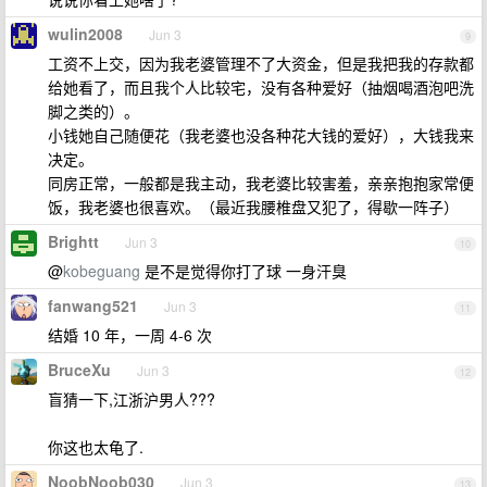
wulin2008
Jun 3
9
工资不上交，因为我老婆管理不了大资金，但是我把我的存款都
给她看了，而且我个人比较宅，没有各种爱好（抽烟喝酒泡吧洗
脚之类的）。
小钱她自己随便花（我老婆也没各种花大钱的爱好），大钱我来
决定。
同房正常，一般都是我主动，我老婆比较害羞，亲亲抱抱家常便
饭，我老婆也很喜欢。（最近我腰椎盘又犯了，得歇一阵子）
Brightt
Jun 3
10
@
kobeguang
是不是觉得你打了球 一身汗臭
fanwang521
Jun 3
11
结婚 10 年，一周 4-6 次
BruceXu
Jun 3
12
盲猜一下,江浙沪男人???
你这也太龟了.
NoobNoob030
Jun 3
13