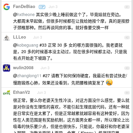
FanDeBiao
Jun 3
OP
41
@
hxtheone
其实很少晚上睡前做这个了，毕竟娃就在旁边。
大都周末早起做，但很多时候都在让我给她按个摩，真的是按脖
子颈椎那种。然后再谈同房的事。就好像要交换一样
LLLeo
Jun 3
42
@
kobeguang
#33 正常 30 多 女的哪方面很强的。我老婆就
是，20 多的时候基本没主动过，现在很多时候都主动，只是我
有点开始走下坡路了。
wulin2008
Jun 3
43
@
zhanglong11
#27 请教下如何保持硬度，我最近有尝试快走/
慢跑锻炼心肺，效果还没看到，先把腰椎搞复发了
EthanV2
Jun 3
44
很正常，要么你老婆天生性冷淡，对这方面没什么感觉，要么就
是对你没有生理性的喜欢，不能引起生理底层代码，还有一种就
是日常实在是太累了，但是正常越累就越容易有这种爱好，因为
性在人类范围是有奖励机制，这方面男女都一样，所以理论上比
吸毒的快乐要少点，但是也很快乐，只能说，你最好和你老婆深
入聊聊，次数方面因人而异，金赛（ Kinsey ）性学研究里