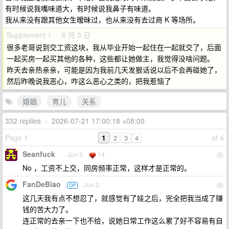
有时候说我嘴味道大，有时候说我鼻子有味道。
我从来没有跟其他女生暧昧过，也从来没有去过商 K 等场所。
Supplement 1 · 6 月 3 日
很多老哥说到交工资这块，我从毕业开始一起住在一起就交了，后面
一起买房一起买其他的各种，这些都让她做主，我觉得没啥问题。
昨天去亲热亲亲，可能是因为我前几天发狠话说以后不会再碰她了，
然后昨晚说我恶心，咋这么恶心之类的，把我惹恼了
婚姻
育儿
关系
332 replies
•
2026-07-21 17:00:18 +08:00
Page 1
1
of 4
2
3
4
Seanfuck
Jun 3
14
1
No ，工资不上交，同房频率正常，这样才是正常的。
FanDeBiao
Jun 3
OP
2
这几天我有点不想忍了，就感觉有了娃之后，完全把我当成了赚
钱的苦大力了。
连正常的去亲一下也不给，说她日常工作这么累了好不容易有自