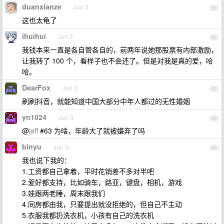
duanxianze
Jun 3
65
这也太龟了
ihuihui
Jun 3
66
我钱本来一直是各自管各自的，前两年说她那股票有内部激励，
让我转了 100 个，看样子也不会还了。但是对我是真的爱，哈
哈。
DearFox
Jun 3
67
刷刷抖音，就能知道中国大部分中年人都过的无性婚姻
yn1024
Jun 3
68
@
jaff
#63 为啥，年龄大了就被嫌弃了吗
binyu
Jun 3
69
我也说下我的：
1.工资都自己拿着，平时花销差不多对半吧
2.爱好都支持，比如骑车，路亚，键盘，相机，游戏
3.娃跟两老睡，周末跟我们
4.同房都由我，只要提出就没拒绝的，但自己不主动
5.衣服我都扔洗衣机，小孩有自己的洗衣机