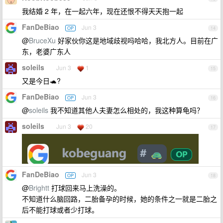
我结婚 2 年，在一起六年，现在还恨不得天天抱一起
FanDeBiao
Jun 3
OP
14
@
BruceXu
好家伙你这是地域歧视吗哈哈，我北方人。目前在广
东，老婆广东人
soleils
Jun 3
1
15
又是今日🐢?
FanDeBiao
Jun 3
OP
16
@
soleils
我不知道其他人夫妻怎么相处的，我这种算龟吗？
soleils
Jun 3
20
17
FanDeBiao
Jun 3
OP
18
@
Brightt
打球回来马上洗澡的。
不知道什么脑回路，二胎备孕的时候，她的条件之一就是二胎之
后不能打球或者少打球。