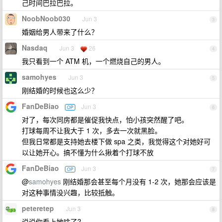
己时间巴拉巴拉。
NoobNoob030
Jun 3
3
婚姻给男人带来了什么？
Nasdaq
Jun 3
26
4
我只看到一个 ATM 机，一个燃烧自己的男人。
samohyes
Jun 3
5
刚结婚的时候也这么少？
FanDeBiao
Jun 3
OP
6
对了，每次同房都是催促我快点，怕小孩突然醒了吧。
打球每周不让我大于 1 次，多去一次就黑脸。
但我日常都是支持她去楼下做 spa 之类，我觉得这个对她好可
以让她开心。搞不懂为什么揪着个打球不放
FanDeBiao
Jun 3
OP
7
@
samohyes
刚结婚那会甚至每个月没有 1-2 次，她那会应该是
对这种事情没兴趣，比较抵触。
peteretep
Jun 3
8
说说你看上她啥了?