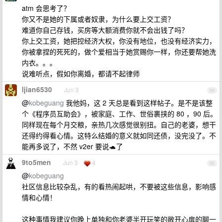
atm 会思考了？
你又不是她的下属或者奴隶，为什么要上交工资？
难道你自己存钱，买房等大额消费你就不会出钱了吗？
你上交工资，她把控经济大权，你没有地位，也没有经济实力，
你被拿捏的死死的，做个爱相当于她赏赐你一样，你还要帮她洗
内衣。。。
说难听点，假如你离婚，都请不起律师
ljian6530
Jun 3
94
@
kobeguang
我他妈，这 2 天总是看到这样帖子。是不是该整
个《程序员互助会》，被家庭、工作、世俗裹挟的 80 ，90 后。
同样现在每个月交粮，亲热几次感觉很别扭。自己的老婆，想干
还得约得看心情。这特么结婚的意义就如同还债，没完没了。不
能再多说了，不然 v2er 要说🐢了
9to5men
Jun 3
4
95
@
kobeguang
社区信息比较杂乱，有的看热闹起哄，不要被这些信息，影响感
情和心情！
这种事情我建议你晚上单独和你老婆半开玩笑的敞开心扉的聊一