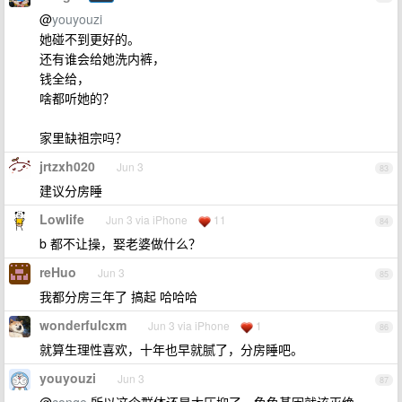
@
youyouzi
她碰不到更好的。
还有谁会给她洗内裤，
钱全给，
啥都听她的？
家里缺祖宗吗？
jrtzxh020
Jun 3
83
建议分房睡
Lowlife
Jun 3 via iPhone
11
84
b 都不让操，娶老婆做什么？
reHuo
Jun 3
85
我都分房三年了 搞起 哈哈哈
wonderfulcxm
Jun 3 via iPhone
1
86
就算生理性喜欢，十年也早就腻了，分房睡吧。
youyouzi
Jun 3
87