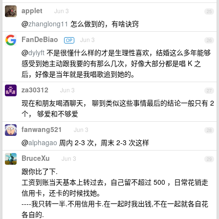
applet
Jun 3
25
@
zhanglong11
怎么做到的，有啥诀窍
FanDeBiao
Jun 3
OP
26
@
dylyft
不是很懂什么样的才是生理性喜欢，结婚这么多年能够
感受到她主动跟我要的有那么几次，好像大部分都是唱 K 之
后，好像是当年就是我唱歌追到她的。
za30312
Jun 3
27
现在和朋友喝酒聊天， 聊到类似这些事情最后的结论一般只有 2
个， 够爱和不够爱
fanwang521
Jun 3
28
@
alphagao
周内 2-3 次，周末 2-3 次这样
BruceXu
Jun 3
29
跟你比了下.
工资到账当天基本上转过去，自己留不超过 500 ，日常花销走
信用卡，还卡的时候找她。
----我只转一半.不用信用卡.在一起时我出钱,不在一起就各自花
各自的.