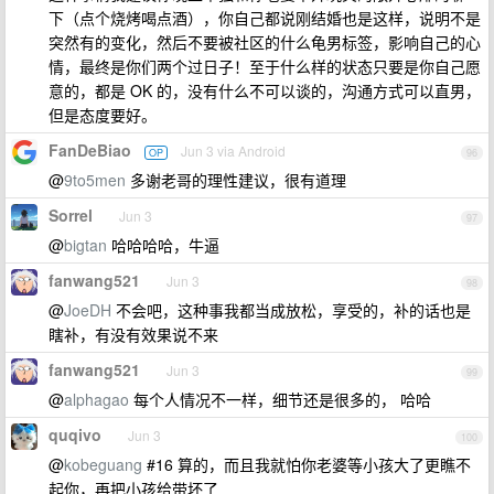
下（点个烧烤喝点酒），你自己都说刚结婚也是这样，说明不是
突然有的变化，然后不要被社区的什么龟男标签，影响自己的心
情，最终是你们两个过日子！至于什么样的状态只要是你自己愿
意的，都是 OK 的，没有什么不可以谈的，沟通方式可以直男，
但是态度要好。
FanDeBiao
Jun 3 via Android
OP
96
@
9to5men
多谢老哥的理性建议，很有道理
Sorrel
Jun 3
97
@
bigtan
哈哈哈哈，牛逼
fanwang521
Jun 3
98
@
JoeDH
不会吧，这种事我都当成放松，享受的，补的话也是
瞎补，有没有效果说不来
fanwang521
Jun 3
99
@
alphagao
每个人情况不一样，细节还是很多的， 哈哈
quqivo
Jun 3
100
@
kobeguang
#16 算的，而且我就怕你老婆等小孩大了更瞧不
起你，再把小孩给带坏了