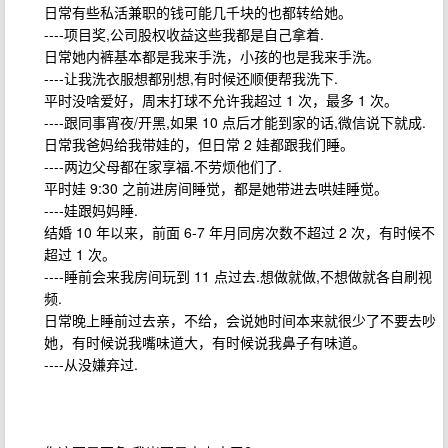
日常有些私活兼职的钱可能几千块的也都转给她。
----项目奖,公司股权收益这些我都是自己拿着.
日常她内裤基本都是我来手洗，小孩的也是我来手洗。
----让我洗衣服想都别想,有时候还顺便帮我洗下.
平时没啥爱好，周末打球不允许我超过 1 次，最多 1 次。
----跟同事宵夜/开黑,如果 10 点后才能到家的话,微信说下就成.
日常我爸妈给我带娃的，但日常 2 娃都跟我们睡。
----两边父母都在家享福.不劳烦他们了.
平时娃 9:30 之前进房间睡觉，都是她带进去哄娃睡觉。
----娃跟妈妈睡.
结婚 10 年以来，前面 6-7 年月同房次数不超过 2 次，有时候不
超过 1 次。
----睡前会来我房间玩到 11 点过去.想做就做,不想做就各自刷视
频.
日常晚上睡前过去亲，不给，会说她时间本来就很少了不要去吵
她，有时候说我嘴味道大，有时候说我鼻子有味道。
----从没嫌弃过.