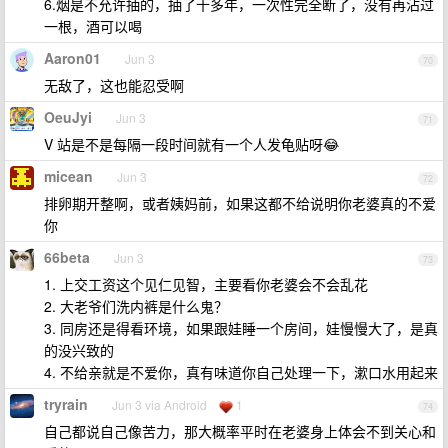
6.烟是不允许抽的，抽了十多年，一次性完全断了，没有再沾过
一根，酒可以喝
Aaron01
Jun 3
70
无敌了，这也能忍受啊
OeuJyi
Jun 3
71
V 站是不是每隔一段时间就有一个人发龟贴呀😂
micean
Jun 3
72
排卵期开整啊，或者姨妈前，如果这都不给说明你老婆真的不爱
你
66beta
Jun 3
73
1. 上交工资这个见仁见智，主要看你老婆会不会乱花
2. 大老爷们洗内裤是什么鬼？
3. 同房还是得看环境，如果跟娃睡一个房间，娃慢慢大了，是真
的没兴致的
4. 不给亲就是不爱你，真有味道你自己处理一下，漱口水用起来
tryrain
Jun 3 via Android
1
74
自己都说自己像苦力，那大概率平时在老婆身上体会不到关心和