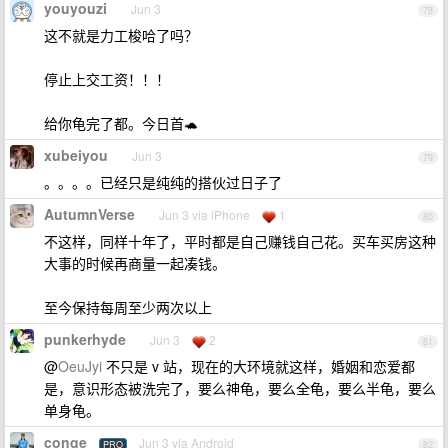
youyouzi
Jun 3
78
这不就是力工梭哈了吗？
停止上交工资！！！
给你龟完了都。今日首🐢
xubeiyou
Jun 3
79
。。。。已经只是纯纯的搭伙过日子了
AutumnVerse
Jun 3 via iPhone
1
80
不这样，同样十年了，平时都是自己赚钱自己花。买车买房这种
大事的时候再商量一起凑钱。
至今保持每周至少两次以上
punkerhyde
Jun 3
2
81
@
OeuJyi
不只是 v 站，现在的大环境就这样，婚姻和恋爱都
是，意识形态被洗完了，要么神龟，要么全龟，要么半龟，要么
单身龟。
conge
Jun 3 via Android
PRO
82