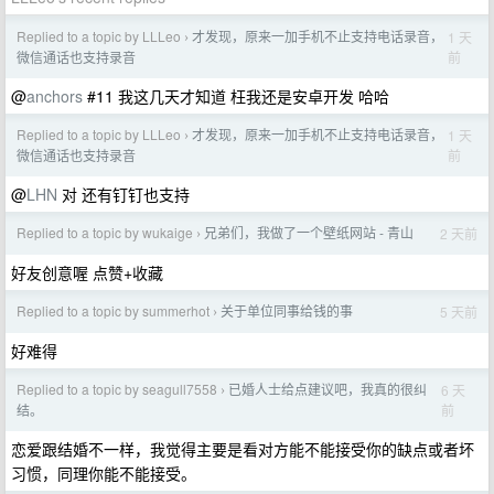
Replied to a topic by LLLeo
才发现，原来一加手机不止支持电话录音，
1 天
›
前
微信通话也支持录音
@
anchors
#11 我这几天才知道 枉我还是安卓开发 哈哈
Replied to a topic by LLLeo
才发现，原来一加手机不止支持电话录音，
1 天
›
前
微信通话也支持录音
@
LHN
对 还有钉钉也支持
Replied to a topic by wukaige
兄弟们，我做了一个壁纸网站 - 青山
2 天前
›
好友创意喔 点赞+收藏
Replied to a topic by summerhot
关于单位同事给钱的事
5 天前
›
好难得
Replied to a topic by seagull7558
已婚人士给点建议吧，我真的很纠
6 天
›
前
结。
恋爱跟结婚不一样，我觉得主要是看对方能不能接受你的缺点或者坏
习惯，同理你能不能接受。