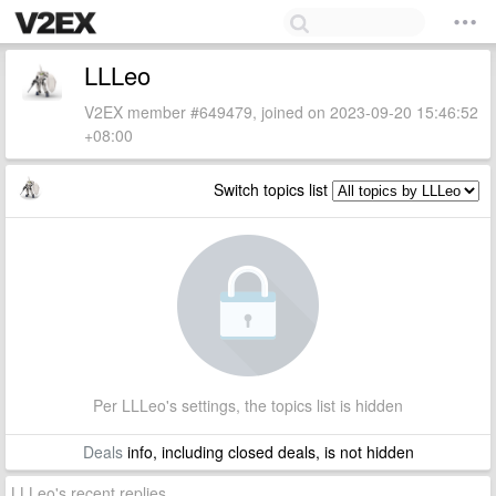
LLLeo
V2EX member #649479, joined on 2023-09-20 15:46:52
+08:00
Switch topics list
Per LLLeo's settings, the topics list is hidden
Deals
info, including closed deals, is not hidden
LLLeo's recent replies