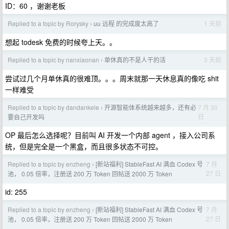
ID：60 ，谢谢老板
Replied to a topic by Rorysky
uu 远程 的完成度太高了
1 天前
›
想起 todesk 免费的时候夸上天。。
Replied to a topic by nanxiaonan
单休真的不是人干的活
3 天前
›
尝试过几个月单休真的很难顶。。。周末就那一天休息真的像吃 shit
一样难受
Replied to a topic by dandankele
开源智能体系统越来越多，还有必
7 月 30
›
日
要自己开发吗
OP 最后怎么选择呢？目前叫 AI 开发一个内部 agent ，接入公司系
统，但是完全是一个黑盒，而且很多状态不可控。
Replied to a topic by enzheng
[新站福利] StableFast AI 满血 Codex 号
7 月
›
27 日
池， 0.05 倍率，注册送 200 万 Token 回帖送 2000 万 Token
id: 255
Replied to a topic by enzheng
[新站福利] StableFast AI 满血 Codex 号
7 月
›
27 日
池， 0.05 倍率，注册送 200 万 Token 回帖送 2000 万 Token