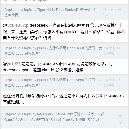
Replied to a topic by Tiger1994
DeepSeek API 要涨价了！且
16 小时 4 分
›
钟前
蹬且珍惜。
@
CouleurApp
deepseek 一直都是比别人便宜 N 倍，现在新版性能
跟上来，还要白菜价，你怎么不看 glm kimi 是什么价格？不是，你不
用有什么资格说恶心？请问
Replied to a topic by puras
为什么调用 DeepSeek 的接口，会
16 小时 14
›
分钟前
返回 Claude 的信息呢？
@
yn1024
是是是，问 claude 返回 qwen 就说是数据污染，问
deepseek qwen 返回 claude 就说蒸馏，难绷
Replied to a topic by puras
为什么调用 DeepSeek 的接口，会
16 小时 25
›
分钟前
返回 Claude 的信息呢？
还在强调说用命令访问返回的。这还是不理解为什么会返回 claude ，
有点难绷。。
1
Replied to a topic by leikaiwei
Claude Max 号池 0.8 倍率 ，满血
›
天
Opus5.0 / Sonnet5 / GPT5.6 / Fable5 全系列，回帖即送 20 刀
前