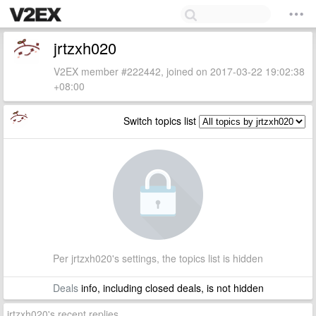
jrtzxh020
V2EX member #222442, joined on 2017-03-22 19:02:38
+08:00
Switch topics list
Per jrtzxh020's settings, the topics list is hidden
Deals
info, including closed deals, is not hidden
jrtzxh020's recent replies