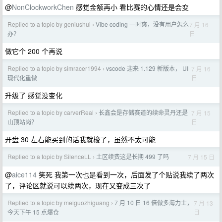
@
NonClockworkChen
感觉金额再小 看比赛的心情还是会变
Replied to a topic by geniushui
Vibe coding 一时爽，没有用户怎么
7 月 16
›
日
办？
做它个 200 个再说
Replied to a topic by simracer1994
vscode 迎来 1.129 新版本， UI
7 月 16
›
日
现代化重做
升级了 感觉没变化
Replied to a topic by carverReal
长鑫会是存储赛道的续命灵丹还是
7 月 15
›
日
山顶站岗？
开盘 30 左右能买到的话我就梭了，虽然不太可能
Replied to a topic by SilenceLL
土区续费这是长期 499 了吗
7 月 15 日
›
@
aice114
笑死 我第一次也是看到一次，后面发了个贴说我续了两次
了，评论区就说可以续两次，现在又变成三次了
Replied to a topic by meiguozhiguang
7 月 10 日 16 倍做多海力士，
7 月 13
›
日
今天下午 15 点爆仓