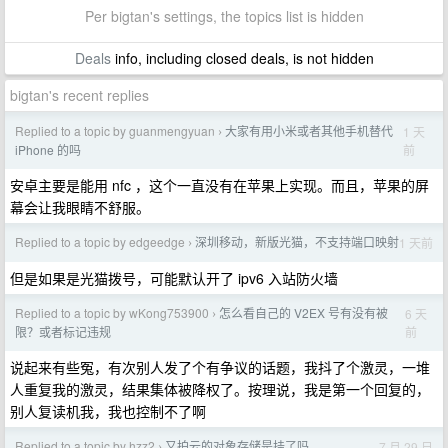
Per bigtan's settings, the topics list is hidden
Deals
info, including closed deals, is not hidden
bigtan's recent replies
Replied to a topic by guanmengyuan
大家有用小米或者其他手机替代
1 天
›
前
iPhone 的吗
安卓主要是能用 nfc ，这个一直没有在苹果上实现。而且，苹果的屏
幕会让我眼睛不舒服。
Replied to a topic by edgeedge
深圳移动，新版光猫，不支持端口映射
1 天前
›
但是如果是光猫拨号，可能默认开了 ipv6 入站防火墙
Replied to a topic by wKong753900
怎么看自己的 V2EX 号有没有被
6 天
›
前
限？或者标记违规
说起来有些冤，有次别人发了个有争议的话题，我抖了个激灵，一堆
人重复我的激灵，结果集体被降权了。按理说，我是第一个回复的，
别人复读机我，我也控制不了啊
Replied to a topic by hzz2
又拍云的对象存储是挂了吗
7 月 29 日
›