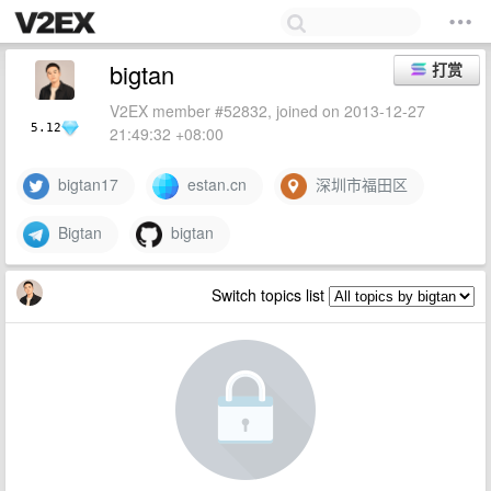
bigtan
打赏
V2EX member #52832, joined on 2013-12-27
5.12
21:49:32 +08:00
bigtan17
estan.cn
深圳市福田区
Bigtan
bigtan
Switch topics list