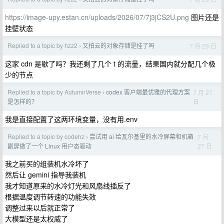
https://image-upy.estan.cn/uploads/2026/07/7j3jCS2U.png
图片还是
挂壁状态
Replied to a topic by hzz2
又拍云的对象存储是挂了吗
7 月 29 日
›
这家 cdn 是歇了吗？我还剩了几个 t 的流量，结果国内就分配几个极
少的节点
Replied to a topic by AutumnVerse
codex 客户端最优雅的代理方案
7 月 27
›
日
是怎样的？
我是直接配置了这两环境变量，没有用.env
Replied to a topic by codehz
尝试用 ai 给瓦尔基里的水冷屏幕和机箱
7 月
›
27 日
副屏做了一个 Linux 用户态驱动
我之前买的组装机水冷坏了
然后让 gemini 指导我装机
我才知道原来的水冷灯光和风扇线插反了
根据温度调节转速的功能失效
调整过来以后就正常了
大模型还是太权威了