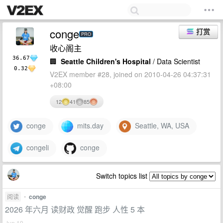
conge
打赏
PRO
收心阁主
36.67
🏢
Seattle Children's Hospital
/ Data Scientist
0.32
V2EX member #28, joined on 2010-04-26 04:37:31
+08:00
12
41
85
conge
mits.day
Seattle, WA, USA
congeli
conge
Switch topics list
阅读
•
conge
2026 年六月 读财政 觉醒 跑步 人性 5 本
Jun 19