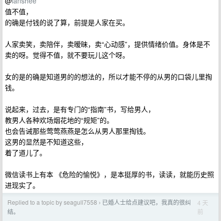
@
lanshee
值不值，
的确是付钱的说了算，前提是人家在买。
人家卖笑，卖陪伴，卖暧昧，卖“心动感”，提供情绪价值。身体是不
卖的呀。觉得不值，就不要玩儿这个呀。
女的是的确是知道男的的想法的，所以才能不停的从男的口袋儿里掏
钱。
说起来，过去，是有专门的“指南”书，写给男人，
教男人各种欢场烟花地的“规矩”的。
也会告诫那些莺莺燕燕是怎么从男人那里掏钱。
这男的显然是不知道这些，
着了道儿了。
微信读书上有本 《危险的愉悦》，是本挺厚的书，读读，就能历史照
进现实了。
Replied to a topic by seagull7558
已婚人士给点建议吧，我真的很纠
4 天
›
前
结。