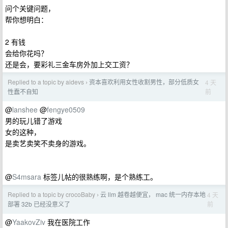
问个关键问题，
帮你想明白：
2 有钱
会给你花吗？
还是会，要彩礼三金车房外加上交工资？
Replied to a topic by aidevs
资本喜欢利用女性收割男性，部分低质女
4 天
›
前
性蠢不自知
@
lanshee
@
fengye0509
男的玩儿错了游戏
女的这种，
是卖艺卖笑不卖身的游戏。
@
S4msara
标签儿帖的很熟练啊，是个熟练工。
Replied to a topic by crocoBaby
云 llm 越卷越便宜， mac 统一内存本地
4 天
›
前
部署 32b 已经没意义了
@
YaakovZiv
我在医院工作