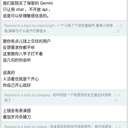
我们医院买了保密的 Gemini
只让用 chat ，不开放 api ，
说是可以处理敏感信息的。
Replied to a topic by xiaohongt3
一个人搞了个浏览器插件,量很小但很
4 天
›
前
稳,聊聊为什么我不打算做大
跟你有点儿钱上交往的用户
反馈需求你都不听
这里跟你八竿子打不着
说几句的你会听
说真的
人活着也就是个开心
你自己开心就好
Replied to a topic by qwqqwq
初中同班一个很漂亮的女生最近抖音刷
4 天
›
前
到了
上镜会有表演感
叠加岁月杀猪刀
Replied to a topic by aidevs
资本喜欢利用女性收割男性，部分低质女
4 天
›