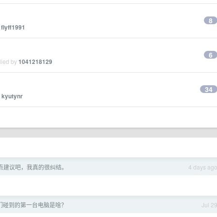
8
y
flyff1991
6
lied by
1041218129
34
y
kyutynr
点建议吧，我真的很纠结。
4 days ag
们碰到的第一台电脑是啥？
Jul 2