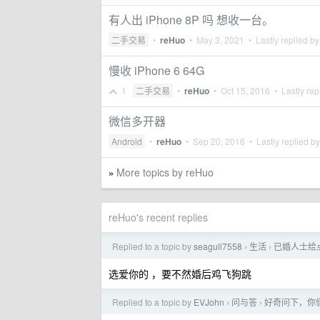
有人出 iPhone 8P 吗 想收一台。
二手交易
•
reHuo
•
May 3, 2021
• Lastly replied b
慢收 iPhone 6 64G
1
二手交易
•
reHuo
•
Oct 15, 2016
• Lastly rep
微信多开器
Android
•
reHuo
•
Sep 20, 2016
• Lastly replied b
More topics by reHuo
»
reHuo's recent replies
Replied to a topic by
seagull7558
生活
已婚人士给
›
›
选爱你的 ，要不然婚后鸡飞狗跳
Replied to a topic by
EVJohn
问与答
好奇问下，你
›
›