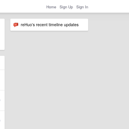
Home
Sign Up
Sign In
reHuo's recent timeline updates