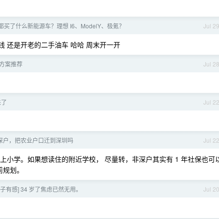
都买了什么新能源车？理想 I6、ModelY、极氪？
Jul 2
钱 还是开老的二手油车 哈哈 周末开一开
方案推荐
Jul 2
来了
Jul 2
深户，把农业户口迁到深圳吗
Jul 2
份上小学。如果想读住的附近学校， 尽量转，非深户其实有 1 年社保也可
前规划。
帖子有感] 34 岁了焦虑已然无用。
Jul 2